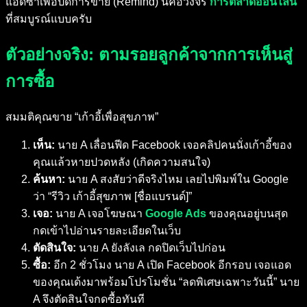
แอดซ้ำเพื่อปิดการขาย (Remind) นี่คือวงจร
การตลาดออนไลน์
ที่สมบูรณ์แบบครับ
ตัวอย่างจริง: ตามรอยลูกค้าจากการเห็นสู่
การซื้อ
สมมติคุณขาย “เก้าอี้เพื่อสุขภาพ”
เห็น:
นาย A เลื่อนฟีด Facebook เจอคลิปคนนั่งเก้าอี้ของ
คุณแล้วหายปวดหลัง (เกิดความสนใจ)
ค้นหา:
นาย A สงสัยว่าดีจริงไหม เลยไปพิมพ์ใน Google
ว่า “รีวิว เก้าอี้สุขภาพ [ชื่อแบรนด์]”
เจอ:
นาย A เจอโฆษณา
Google Ads
ของคุณอยู่บนสุด
กดเข้าไปอ่านรายละเอียดในเว็บ
ตัดสินใจ:
นาย A ยังลังเล กดปิดเว็บไปก่อน
ซื้อ:
อีก 2 ชั่วโมง นาย A เปิด Facebook อีกรอบ เจอแอด
ของคุณเด้งมาพร้อมโปรโมชั่น “ลดพิเศษเฉพาะวันนี้” นาย
A จึงตัดสินใจกดซื้อทันที