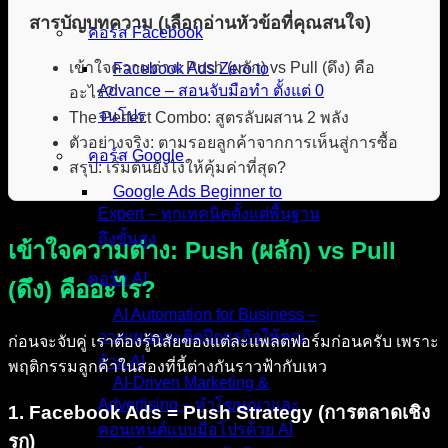
สารบัญบทความ (เลือกอ่านหัวข้อที่คุณสนใจ)
คอร์ส Facebook
เข้าใจความต่าง: Push (ผลัก) vs Pull (ดึง) คือ
Facebook Ads Zero to
Advance – สอนจับมือทำ ตั้งแต่ 0
อะไร?
จนโปร
The Perfect Combo: สูตรลับผสาน 2 พลัง
ตัวอย่างจริง: ตามรอยลูกค้าจากการเห็นสู่การซื้อ
คอร์ส Google
สรุป: เริ่มต้นยังไงให้คุ้มค่าที่สุด?
Google Ads Beginner to
Expert – ทุกเทคนิคตั้งแต่พื้นฐาน
ถึงขั้นสูง
เข้าใจความต่าง: Push (ผลัก) vs Pull
คอร์ส AI
(ดึง) คืออะไร?
AI Automation for Business –
วางแผนและติดปีกธุรกิจให้คุณ
ก่อนจะจับคู่ เราต้องรู้นิสัยของแต่ละแพลตฟอร์มก่อนครับ เพราะ
ด้วย AI
พฤติกรรมลูกค้าในสองที่นี้ต่างกันราวฟ้ากับเหว
AI-Driven Marketing &
Advertising – ทำโฆษณาและ
1. Facebook Ads = Push Strategy (การตลาดเชิง
คอนเทนต์แบบมือโปรด้วย AI
รุก)