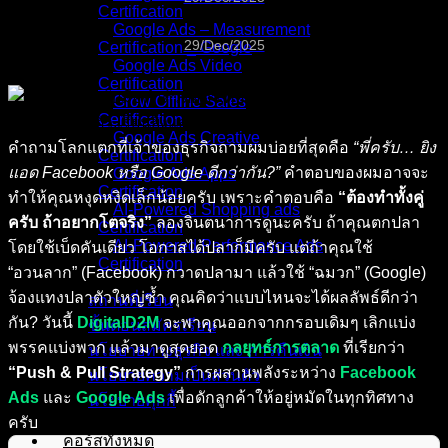
Certification
Google Ads – Measurement
29/Dec/2025
Certification _ Google
Google Ads Video
Certification
Grow Offline Sales
Certification
Google Ads Creative
คำถามโลกแตกที่เจ้าของธุรกิจถามผมบ่อยที่สุดคือ
“พี่ครับ… ยิง
Certification
แอด Facebook หรือ Google ดีกว่ากัน?”
คำตอบของผมอาจจะ
Google Ads Apps
Certification
ทำให้คุณหงุดหงิดเล็กน้อยครับ เพราะคำตอบคือ
“ต้องทำทั้งคู่
AI-Powered Shopping ads
ครับ ถ้าอยากโตจริง”
ลองจินตนาการดูนะครับ ถ้าคุณตกปลา
Certification
AI-Powered Performance Ads
โดยใช้เบ็ดคันเดียว โอกาสได้ปลาก็มีครับ แต่ถ้าคุณใช้
Certification
“อวนลาก” (Facebook) กวาดปลามา แล้วใช้ “ฉมวก” (Google)
จ้องแทงปลาตัวใหญ่ซ้ำ คุณคิดว่าแบบไหนจะได้ผลลัพธ์ดีกว่า
สถานที่เรียน
กัน? วันนี้
DigitalD2M
จะพาคุณออกจากกรอบเดิมๆ เลิกแบ่ง
ขั้นตอนสมัครเรียน
พรรคแบ่งพวก แล้วมาดูสุดยอด
กลยุทธ์การตลาด
ที่เรียกว่า
นโยบายทางธุรกิจ และ การคืนเงิน
“Push & Pull Strategy”
การผสานพลังระหว่าง
Facebook
นโยบายความเป็นส่วนตัว
Ads
และ
Google Ads
เพื่อดักลูกค้าให้อยู่หมัดในทุกทิศทาง
นโยบายคุกกี้
ครับ
คอร์สทั้งหมด