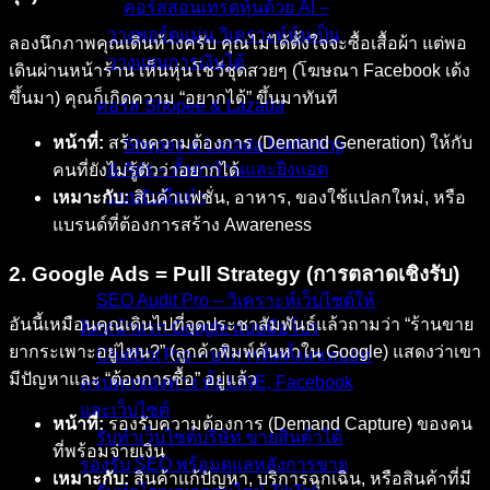
คอร์สสอนเทรดหุ้นด้วย AI –
วางพอร์ตแม่น วิเคราะห์หุ้นเป็น
ลองนึกภาพคุณเดินห้างครับ คุณไม่ได้ตั้งใจจะซื้อเสื้อผ้า แต่พอ
วางแผนการเงินได้
เดินผ่านหน้าร้าน เห็นหุ่นโชว์ชุดสวยๆ (โฆษณา Facebook เด้ง
ขึ้นมา) คุณก็เกิดความ “อยากได้” ขึ้นมาทันที
คอร์ส Shopee & Lazada
หน้าที่:
สร้างความต้องการ (Demand Generation) ให้กับ
Shopee & Lazada Marketing
& Ads – ตั้งค่าร้านและยิงแอด
คนที่ยังไม่รู้ตัวว่าอยากได้
แบบจับมือทำ
เหมาะกับ:
สินค้าแฟชั่น, อาหาร, ของใช้แปลกใหม่, หรือ
แบรนด์ที่ต้องการสร้าง Awareness
บริการของเรา
2. Google Ads = Pull Strategy (การตลาดเชิงรับ)
SEO Audit Pro – วิเคราะห์เว็บไซต์ให้
อันนี้เหมือนคุณเดินไปที่จุดประชาสัมพันธ์แล้วถามว่า “ร้านขาย
ติดหน้าแรก Google แบบมือโปร
ยากระเพาะอยู่ไหน?” (ลูกค้าพิมพ์ค้นหาใน Google) แสดงว่าเขา
ChatBot Pro – บริการติดตั้งแชทบอท
มีปัญหาและ “ต้องการซื้อ” อยู่แล้ว
ครบทุกช่องทาง ทั้ง LINE, Facebook
และเว็บไซต์
หน้าที่:
รองรับความต้องการ (Demand Capture) ของคน
รับทำเว็บไซต์บริษัท ขายสินค้าได้
ที่พร้อมจ่ายเงิน
รองรับ SEO พร้อมดูแลหลังการขาย
เหมาะกับ:
สินค้าแก้ปัญหา, บริการฉุกเฉิน, หรือสินค้าที่มี