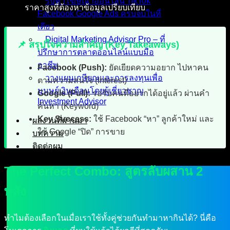
รับทำโฆษณาออนไลน์ TikTok
ราคาสูงที่ต้องหาข้อมูลเปรียบเทียบ
Facebook Google Ads ครบจบในที่
เดียว
Digital Marketing Advisor Pro – ที่
📌 สรุปใจความสำคัญ (Key Takeaways)
ปรึกษาการตลาดออนไลน์แบบมือ
อาชีพ
Facebook (Push):
ยัดเยียดความอยาก ไปหาคน
วางแผนเกษียณและการลงทุนเพื่อ
ตามความสนใจ (Interest)
มนุษย์เงินเดือนโดยผู้เชี่ยวชาญ
Google (Pull):
รอรับคนที่อยากได้อยู่แล้ว ผ่านคำ
Investment Advisor
ค้นหา (Keyword)
Key Success:
ใช้ Facebook “หา” ลูกค้าใหม่ และ
ผลงานที่ผ่านมา
ใช้ Google “ปิด” การขาย
บทความ
ติดต่อผม
The Perfect Combo: สูตรลับผสาน 2
พลัง
ทำไมต้องเลือกในเมื่อเราใช้ทั้งคู่ช่วยกันทำมาหากินได้? นี่คือ