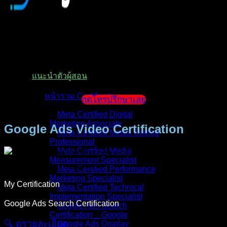
หน้าแรก
แนะนำตัวผู้สอน
หน้ารวม Certificate
กดโทรปรึกษาเลย
Meta Certified Digital
Marketing Associate
Google Ads Video Certification
Meta Certified Media Buying
Professional
Meta Certified Media
Measurement Specialist
Meta Certified Performance
Marketing Specialist
My Certification
Meta Certified Technical
Implementation Specialist
Google Ads Search Certification
Google Ads Search
Certification _ Google
🔍︎ ดูรายละเอียด
Google Ads Display