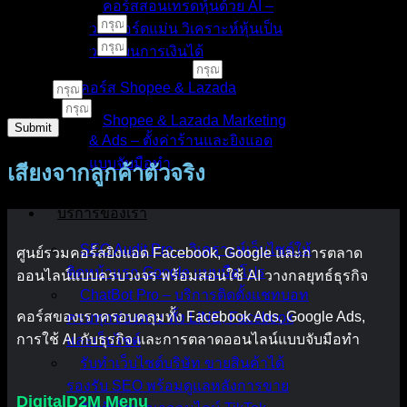
คอร์สสอนเทรดหุ้นด้วย AI –
ชื่อ - นามสกุล
วางพอร์ตแม่น วิเคราะห์หุ้นเป็น
เบอร์โทรศัพท์
วางแผนการเงินได้
คอร์สเรียนหรือบริการที่สนใจ
คอร์ส Shopee & Lazada
E-Mail
LINE ID
Shopee & Lazada Marketing
Submit
& Ads – ตั้งค่าร้านและยิงแอด
แบบจับมือทำ
เสียงจากลูกค้าตัวจริง
บริการของเรา
SEO Audit Pro – วิเคราะห์เว็บไซต์ให้
ศูนย์รวมคอร์สยิงแอด Facebook, Google และการตลาด
ติดหน้าแรก Google แบบมือโปร
ออนไลน์แบบครบวงจร พร้อมสอนใช้ AI วางกลยุทธ์ธุรกิจ
ChatBot Pro – บริการติดตั้งแชทบอท
คอร์สของเราครอบคลุมทั้ง Facebook Ads, Google Ads,
ครบทุกช่องทาง ทั้ง LINE, Facebook
การใช้ AI กับธุรกิจ และการตลาดออนไลน์แบบจับมือทำ
และเว็บไซต์
รับทำเว็บไซต์บริษัท ขายสินค้าได้
รองรับ SEO พร้อมดูแลหลังการขาย
DigitalD2M Menu