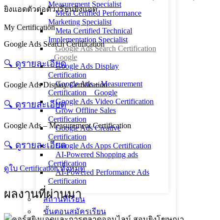
Measurement Specialist
Meta Certified Performance
Marketing Specialist
My Certification
Meta Certified Technical
Implementation Specialist
Google Ads Search Certification
Google Ads Search Certification
_ Google
🔍︎ ดูรายละเอียด
Google Ads Display
Certification
Google Ads – Measurement
Google Ads Display Certification
Certification _ Google
Google Ads Video Certification
🔍︎ ดูรายละเอียด
Grow Offline Sales
Certification
Google Ads – Measurement Certification
Google Ads Creative
Certification
🔍︎ ดูรายละเอียด
Google Ads Apps Certification
AI-Powered Shopping ads
Certification
ดูใบ Certification ทั้งหมด
AI-Powered Performance Ads
Certification
ผลงานที่ผ่านมา
สถานที่เรียน
ขั้นตอนสมัครเรียน