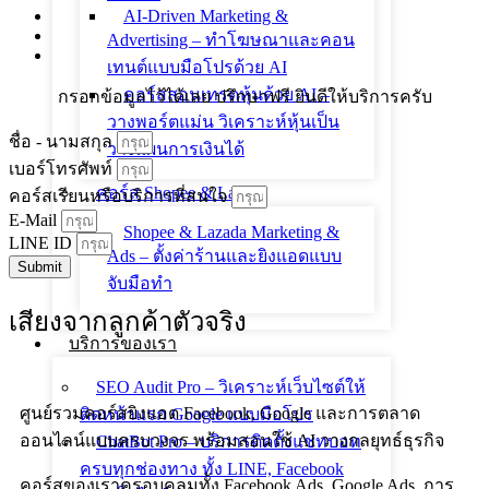
AI-Driven Marketing &
Advertising – ทำโฆษณาและคอน
เทนต์แบบมือโปรด้วย AI
คอร์สสอนเทรดหุ้นด้วย AI –
กรอกข้อมูลไว้ได้เลย ปรึกษาฟรี ยินดีให้บริการครับ
วางพอร์ตแม่น วิเคราะห์หุ้นเป็น
ชื่อ - นามสกุล
วางแผนการเงินได้
เบอร์โทรศัพท์
คอร์ส Shopee & Lazada
คอร์สเรียนหรือบริการที่สนใจ
E-Mail
Shopee & Lazada Marketing &
LINE ID
Ads – ตั้งค่าร้านและยิงแอดแบบ
Submit
จับมือทำ
เสียงจากลูกค้าตัวจริง
บริการของเรา
SEO Audit Pro – วิเคราะห์เว็บไซต์ให้
ศูนย์รวมคอร์สยิงแอด Facebook, Google และการตลาด
ติดหน้าแรก Google แบบมือโปร
ออนไลน์แบบครบวงจร พร้อมสอนใช้ AI วางกลยุทธ์ธุรกิจ
ChatBot Pro – บริการติดตั้งแชทบอท
ครบทุกช่องทาง ทั้ง LINE, Facebook
คอร์สของเราครอบคลุมทั้ง Facebook Ads, Google Ads, การ