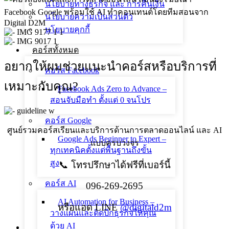
นโยบายทางธุรกิจ และ การคืนเงิน
นโยบายความเป็นส่วนตัว
นโยบายคุกกี้
คอร์สทั้งหมด
อยากให้ผมช่วยแนะนำคอร์สหรือบริการที่
คอร์ส Facebook
เหมาะกับคุณ?
Facebook Ads Zero to Advance –
สอนจับมือทำ ตั้งแต่ 0 จนโปร
คอร์ส Google
ศูนย์รวมคอร์สเรียนและบริการด้านการตลาดออนไลน์ และ AI
Google Ads Beginner to Expert –
แบบครบวงจร
ทุกเทคนิคตั้งแต่พื้นฐานถึงขั้น
สูง
📞 โทรปรึกษาได้ฟรีที่เบอร์นี้
คอร์ส AI
096-269-2695
AI Automation for Business –
หรือแอด LINE
@digitald2m
วางแผนและติดปีกธุรกิจให้คุณ
ด้วย AI