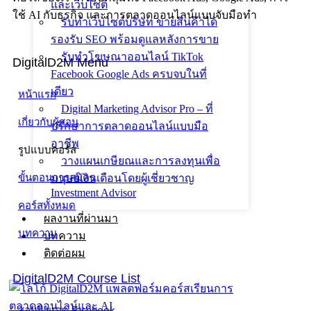
และเว็บไซต์
ใช้ AI กับธุรกิจ และการตลาดออนไลน์แบบจับมือทำ
รับทำเว็บไซต์บริษัท ขายสินค้าได้
รองรับ SEO พร้อมดูแลหลังการขาย
รับทำโฆษณาออนไลน์ TikTok
DigitalD2M Menu
Facebook Google Ads ครบจบในที่
เดียว
หน้าแรก
Digital Marketing Advisor Pro – ที่
เกี่ยวกับผู้สอน
ปรึกษาการตลาดออนไลน์แบบมือ
อาชีพ
รูปแบบคอร์ส
วางแผนเกษียณและการลงทุนเพื่อ
มนุษย์เงินเดือนโดยผู้เชี่ยวชาญ
ขั้นตอนการสมัคร
Investment Advisor
คอร์สทั้งหมด
ผลงานที่ผ่านมา
บทความ
บทความ
ติดต่อผม
DigitalD2M Course List
สอนยิงแอด Facebook