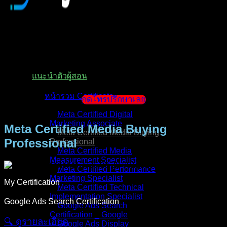
หน้าแรก
แนะนำตัวผู้สอน
หน้ารวม Certificate
กดโทรปรึกษาเลย
Meta Certified Digital
Marketing Associate
Meta Certified Media Buying
Meta Certified Media Buying
Professional
Professional
Meta Certified Media
Measurement Specialist
Meta Certified Performance
Marketing Specialist
My Certification
Meta Certified Technical
Implementation Specialist
Google Ads Search Certification
Google Ads Search
Certification _ Google
🔍︎ ดูรายละเอียด
Google Ads Display