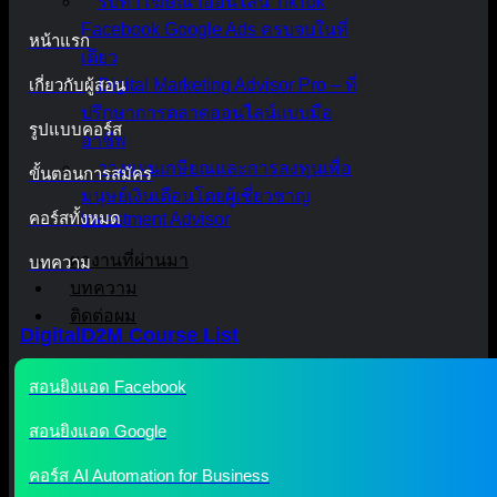
รับทำโฆษณาออนไลน์ TikTok
Facebook Google Ads ครบจบในที่
หน้าแรก
เดียว
เกี่ยวกับผู้สอน
Digital Marketing Advisor Pro – ที่
ปรึกษาการตลาดออนไลน์แบบมือ
รูปแบบคอร์ส
อาชีพ
วางแผนเกษียณและการลงทุนเพื่อ
ขั้นตอนการสมัคร
มนุษย์เงินเดือนโดยผู้เชี่ยวชาญ
คอร์สทั้งหมด
Investment Advisor
ผลงานที่ผ่านมา
บทความ
บทความ
ติดต่อผม
DigitalD2M Course List
สอนยิงแอด Facebook
สอนยิงแอด Google
คอร์ส AI Automation for Business