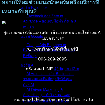
อยากให้ผมช่วยแนะนำคอร์สหรือบริการที่
คอร์ส Facebook
เหมาะกับคุณ?
Facebook Ads Zero to
Advance – สอนจับมือทำ ตั้งแต่ 0
จนโปร
ศูนย์รวมคอร์สเรียนและบริการด้านการตลาดออนไลน์ และ AI
คอร์ส Google
แบบครบวงจร
Google Ads Beginner to
📞 โทรปรึกษาได้ฟรีที่เบอร์นี้
Expert – ทุกเทคนิคตั้งแต่พื้นฐาน
ถึงขั้นสูง
096-269-2695
คอร์ส AI
หรือแอด LINE
@digitald2m
AI Automation for Business –
วางแผนและติดปีกธุรกิจให้คุณ
ด้วย AI
AI-Driven Marketing &
Advertising – ทำโฆษณาและ
กรอกข้อมูลไว้ได้เลย ปรึกษาฟรี ยินดีให้บริการครับ
คอนเทนต์แบบมือโปรด้วย AI