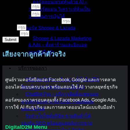
คอร์สสอนเทรดหุ้นด้วย AI –
ชื่อ - นามสกุล
วางพอร์ตแม่น วิเคราะห์หุ้นเป็น
เบอร์โทรศัพท์
วางแผนการเงินได้
คอร์สเรียนหรือบริการที่สนใจ
E-Mail
คอร์ส Shopee & Lazada
LINE ID
Shopee & Lazada Marketing
Submit
& Ads – ตั้งค่าร้านและยิงแอด
แบบจับมือทำ
เสียงจากลูกค้าตัวจริง
บริการของเรา
ศูนย์รวมคอร์สยิงแอด Facebook, Google และการตลาด
SEO Audit Pro – วิเคราะห์เว็บไซต์ให้
ออนไลน์แบบครบวงจร พร้อมสอนใช้ AI วางกลยุทธ์ธุรกิจ
ติดหน้าแรก Google แบบมือโปร
ChatBot Pro – บริการติดตั้งแชทบอท
คอร์สของเราครอบคลุมทั้ง Facebook Ads, Google Ads,
ครบทุกช่องทาง ทั้ง LINE, Facebook
การใช้ AI กับธุรกิจ และการตลาดออนไลน์แบบจับมือทำ
และเว็บไซต์
รับทำเว็บไซต์บริษัท ขายสินค้าได้
รองรับ SEO พร้อมดูแลหลังการขาย
DigitalD2M Menu