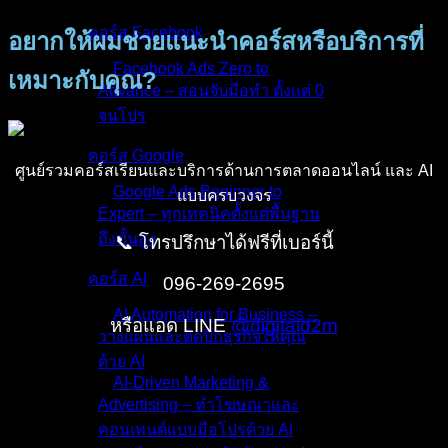
คอร์ส Facebook
อยากให้ผมช่วยแนะนำคอร์สหรือบริการที่
Facebook Ads Zero to
เหมาะกับคุณ?
Advance – สอนจับมือทำ ตั้งแต่ 0
จนโปร
คอร์ส Google
ศูนย์รวมคอร์สเรียนและบริการด้านการตลาดออนไลน์ และ AI
Google Ads Beginner to
แบบครบวงจร
Expert – ทุกเทคนิคตั้งแต่พื้นฐาน
ถึงขั้นสูง
📞 โทรปรึกษาได้ฟรีที่เบอร์นี้
คอร์ส AI
096-269-2695
AI Automation for Business –
หรือแอด LINE
@digitald2m
วางแผนและติดปีกธุรกิจให้คุณ
ด้วย AI
AI-Driven Marketing &
Advertising – ทำโฆษณาและ
คอนเทนต์แบบมือโปรด้วย AI