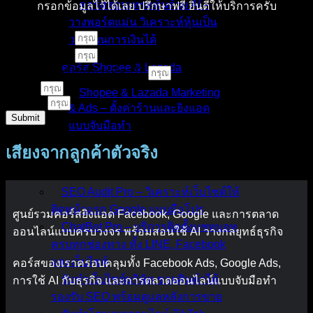
คอร์สสอนเทรดหุ้นด้วย AI –
กรอกข้อมูลไว้ได้เลย ปรึกษาฟรี ยินดีให้บริการครับ
วางพอร์ตแม่น วิเคราะห์หุ้นเป็น
ชื่อ - นามสกุล
วางแผนการเงินได้
เบอร์โทรศัพท์
คอร์ส Shopee & Lazada
คอร์สเรียนหรือบริการที่สนใจ
E-Mail
Shopee & Lazada Marketing
LINE ID
& Ads – ตั้งค่าร้านและยิงแอด
Submit
แบบจับมือทำ
เสียงจากลูกค้าตัวจริง
บริการของเรา
SEO Audit Pro – วิเคราะห์เว็บไซต์ให้
ติดหน้าแรก Google แบบมือโปร
ศูนย์รวมคอร์สยิงแอด Facebook, Google และการตลาด
ChatBot Pro – บริการติดตั้งแชทบอท
ออนไลน์แบบครบวงจร พร้อมสอนใช้ AI วางกลยุทธ์ธุรกิจ
ครบทุกช่องทาง ทั้ง LINE, Facebook
และเว็บไซต์
คอร์สของเราครอบคลุมทั้ง Facebook Ads, Google Ads,
รับทำเว็บไซต์บริษัท ขายสินค้าได้
การใช้ AI กับธุรกิจ และการตลาดออนไลน์แบบจับมือทำ
รองรับ SEO พร้อมดูแลหลังการขาย