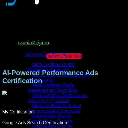
หน้าแรก
แนะนำตัวผู้สอน
หน้ารวม Certificate
กดโทรปรึกษาเลย
Meta Certified Digital
Marketing Associate
AI-Powered Performance Ads
Meta Certified Media Buying
Certification
Professional
Meta Certified Media
Measurement Specialist
Meta Certified Performance
Marketing Specialist
Meta Certified Technical
Implementation Specialist
My Certification
Google Ads Search
Certification _ Google
Google Ads Search Certification
Google Ads Display