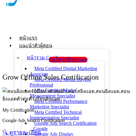
หน้าแรก
แนะนำตัวผู้สอน
หน้ารวม Certificate
กดโทรปรึกษาเลย
Meta Certified Digital Marketing
Associate
Grow Offline Sales Certification
Meta Certified Media Buying
Professional
Meta Certified Media
Measurement Specialist
Meta Certified Performance
Marketing Specialist
My Certification
Meta Certified Technical
Implementation Specialist
Google Ads Search Certification
Google Ads Search Certification
_ Google
🔍︎ ดูรายละเอียด
Google Ads Display