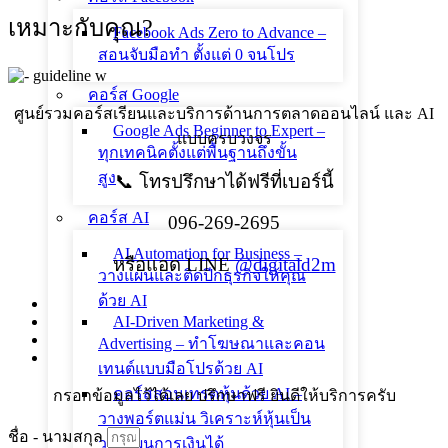
เหมาะกับคุณ?
Facebook Ads Zero to Advance –
สอนจับมือทำ ตั้งแต่ 0 จนโปร
คอร์ส Google
ศูนย์รวมคอร์สเรียนและบริการด้านการตลาดออนไลน์ และ AI
Google Ads Beginner to Expert –
แบบครบวงจร
ทุกเทคนิคตั้งแต่พื้นฐานถึงขั้น
สูง
📞 โทรปรึกษาได้ฟรีที่เบอร์นี้
คอร์ส AI
096-269-2695
AI Automation for Business –
หรือแอด LINE
@digitald2m
วางแผนและติดปีกธุรกิจให้คุณ
ด้วย AI
AI-Driven Marketing &
Advertising – ทำโฆษณาและคอน
เทนต์แบบมือโปรด้วย AI
คอร์สสอนเทรดหุ้นด้วย AI –
กรอกข้อมูลไว้ได้เลย ปรึกษาฟรี ยินดีให้บริการครับ
วางพอร์ตแม่น วิเคราะห์หุ้นเป็น
ชื่อ - นามสกุล
วางแผนการเงินได้