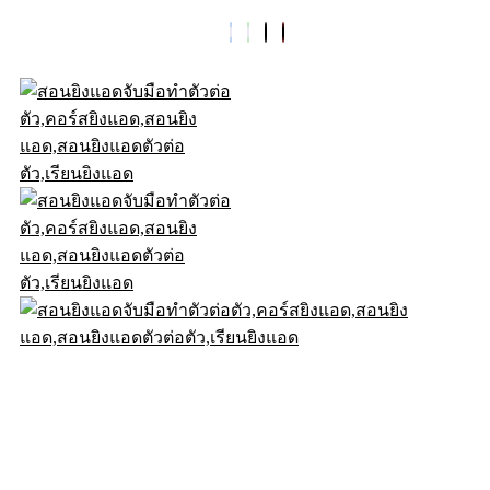
© .2026DigitalD2M All Rights Reserved.