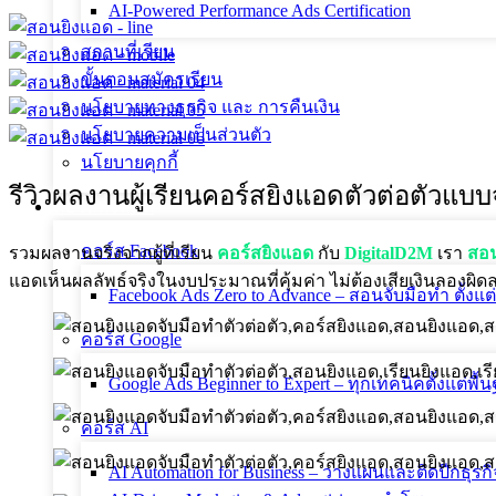
AI-Powered Performance Ads Certification
สถานที่เรียน
ขั้นตอนสมัครเรียน
นโยบายทางธุรกิจ และ การคืนเงิน
นโยบายความเป็นส่วนตัว
นโยบายคุกกี้
รีวิวผลงานผู้เรียนคอร์สยิงแอดตัวต่อตัวแ
คอร์สทั้งหมด
คอร์ส Facebook
รวมผลงานจริงจากผู้ที่เรียน
คอร์สยิงแอด
กับ
DigitalD2M
เรา
สอน
แอดเห็นผลลัพธ์จริงในงบประมาณที่คุ้มค่า ไม่ต้องเสียเงินลองผิด
Facebook Ads Zero to Advance – สอนจับมือทำ ตั้งแต
คอร์ส Google
Google Ads Beginner to Expert – ทุกเทคนิคตั้งแต่พื้น
คอร์ส AI
AI Automation for Business – วางแผนและติดปีกธุรกิ