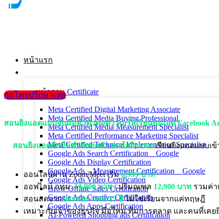
หน้าแรก
แนะนำตัวผู้สอน
หน้ารวม Certificate
กดโทรปรึกษาเลย
Meta Certified Digital Marketing Associate
Meta Certified Media Buying Professional
สอนยิงแอดแบบจับมือทำตัวต่อตัว คอร์สเรียนยิงแอด Facebook A
Meta Certified Media Measurement Specialist
Meta Certified Performance Marketing Specialist
Meta Certified Technical Implementation Specialist
สอนยิงแอดจับมือทำตัวต่อตัว
คอร์สยิงแอด
เรียนยิงแอดแบบเข้า
Google Ads Search Certification _ Google
Google Ads Display Certification
Google Ads – Measurement Certification _ Google
ออนไลน์ผ่าน Zoom/Meet เริ่ม
8,999 บาท
Google Ads Video Certification
ออฟไลน์ กทม.
11,900 บาท
/ ปริมณฑล
12,900 บาท
รวมค่าเด
Grow Offline Sales Certification
Google Ads Creative Certification
สอนสดจาก
ประสบการณ์ 15 ปี
ไม่ใช่เรียนจากแค่ทฤษฎี
Google Ads Apps Certification
เหมาะกับเจ้าของธุรกิจ มือใหม่ ทีมการตลาด และคนที่เค
AI-Powered Shopping ads Certification