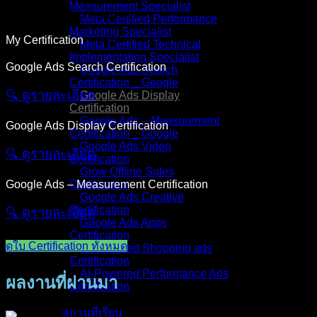
Measurement Specialist
Meta Certified Performance
Marketing Specialist
My Certification
Meta Certified Technical
Implementation Specialist
Google Ads Search Certification
Google Ads Search
Certification _ Google
🔍︎ ดูรายละเอียด
Google Ads Display
Certification
Google Ads – Measurement
Google Ads Display Certification
Certification _ Google
Google Ads Video
🔍︎ ดูรายละเอียด
Certification
Grow Offline Sales
Google Ads – Measurement Certification
Certification
Google Ads Creative
Certification
🔍︎ ดูรายละเอียด
Google Ads Apps
Certification
ดูใบ Certification ทั้งหมด
AI-Powered Shopping ads
Certification
AI-Powered Performance Ads
ผลงานที่ผ่านมา
Certification
สถานที่เรียน