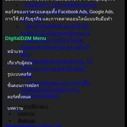
ChatBot Pro – บริการติดตั้งแชทบอท
คอร์สของเราครอบคลุมทั้ง Facebook Ads, Google Ads,
ครบทุกช่องทาง ทั้ง LINE, Facebook
การใช้ AI กับธุรกิจ และการตลาดออนไลน์แบบจับมือทำ
และเว็บไซต์
รับทำเว็บไซต์บริษัท ขายสินค้าได้
รองรับ SEO พร้อมดูแลหลังการขาย
DigitalD2M Menu
รับทำโฆษณาออนไลน์ TikTok
Facebook Google Ads ครบจบในที่
หน้าแรก
เดียว
Digital Marketing Advisor Pro – ที่
เกี่ยวกับผู้สอน
ปรึกษาการตลาดออนไลน์แบบมือ
รูปแบบคอร์ส
อาชีพ
วางแผนเกษียณและการลงทุนเพื่อ
ขั้นตอนการสมัคร
มนุษย์เงินเดือนโดยผู้เชี่ยวชาญ
Investment Advisor
คอร์สทั้งหมด
ผลงานที่ผ่านมา
บทความ
บทความ
ติดต่อผม
DigitalD2M Course List