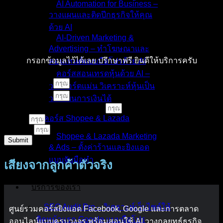
AI Automation for Business –
วางแผนและติดปีกธุรกิจให้คุณ
ด้วย AI
AI-Driven Marketing &
Advertising – ทำโฆษณาและ
กรอกข้อมูลไว้ได้เลย ปรึกษาฟรี ยินดีให้บริการครับ
คอนเทนต์แบบมือโปรด้วย AI
คอร์สสอนเทรดหุ้นด้วย AI –
ชื่อ - นามสกุล
วางพอร์ตแม่น วิเคราะห์หุ้นเป็น
เบอร์โทรศัพท์
วางแผนการเงินได้
คอร์สเรียนหรือบริการที่สนใจ
คอร์ส Shopee & Lazada
E-Mail
LINE ID
Shopee & Lazada Marketing
Submit
& Ads – ตั้งค่าร้านและยิงแอด
แบบจับมือทำ
เสียงจากลูกค้าตัวจริง
บริการของเรา
SEO Audit Pro – วิเคราะห์เว็บไซต์ให้
ศูนย์รวมคอร์สยิงแอด Facebook, Google และการตลาด
ติดหน้าแรก Google แบบมือโปร
ออนไลน์แบบครบวงจร พร้อมสอนใช้ AI วางกลยุทธ์ธุรกิจ