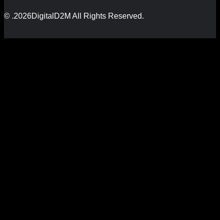
© .2026DigitalD2M All Rights Reserved.