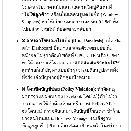
โฆษณาไปหาคนนับแสน แต่ส่วนใหญ่คือคนที่
“ไม่ใช่ลูกค้า”
หรือเป็นแค่คนดูแต่ไม่ซื้อ (Window
Shoppers) ทำให้เสียเงินค่าการมองเห็น (CPM) ทิ้ง
ไปเปล่าๆ โดยไม่ได้ยอดขายกลับมา
❌
อ่านค่าโฆษณาไม่เป็น (Data Paralysis):
เมื่อเปิด
หน้า Dashboard ขึ้นมาแล้วเจอตัวเลขยุบยับเต็ม
หน้าจอ ไม่รู้ว่าต้องโฟกัสที่ CPC, CTR หรือ CPM?
ทำให้วิเคราะห์ไม่ออกว่า
“แอดแพงเพราะอะไร?”
สุดท้ายก็แก้ปัญหาแบบมั่วๆ เช่น เปลี่ยนรูปภาพทั้ง
ที่จริงแล้วปัญหาอยู่ที่กลุ่มเป้าหมาย
❌
โดนปิดบัญชีบ่อย (Policy Violation):
ทำผิดกฎ
มาตรฐานชุมชนของ Facebook โดยไม่รู้ตัว ไม่ว่า
จะเป็นการใช้คำต้องห้าม หรือภาพ Before/After
จนโดน AI ตรวจจับและระงับบัญชีโฆษณา ซ้ำร้าย
บางคนโดนแบน Business Manager จนเสียฐาน
ข้อมูลลูกค้า (Pixel) ที่สะสมมาทั้งหมดไปในพริบตา