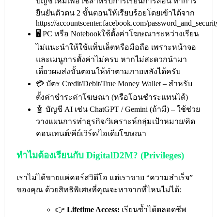
บัญชีใหม่เพื่อใช้สำหรับการเรียนการสอน ทำการ
ยืนยันตัวตน 2 ขั้นตอนให้เรียบร้อยโดยเข้าได้จาก
https://accountscenter.facebook.com/password_and_securit
🖥 PC หรือ Notebookใช้ตั้งค่าโฆษณาระหว่างเรียน
ไม่แนะนำให้ใช้แท็บเล็ตหรือมือถือ เพราะหน้าจอ
และเมนูการตั้งค่าไม่ครบ หากไม่สะดวกนำมา
เดี๋ยวผมส่งขั้นตอนให้ทำตามภายหลังได้ครับ
💳 บัตร Credit/Debit/True Money Wallet – สำหรับ
ตั้งค่าชำระค่าโฆษณา (หรือโอนชำระแทนได้)
🤖 บัญชี AI เช่น ChatGPT / Gemini (ถ้ามี) – ใช้ช่วย
วางแผนการทำธุรกิจ/วิเคราะห์กลุ่มเป้าหมาย/คิด
คอนเทนต์/คีย์เวิร์ด/ไอเดียโฆษณา
ทำไมต้องเรียนกับ DigitalD2M? (Privileges)
เราไม่ได้ขายแค่คอร์สวิดีโอ แต่เราขาย “ความสำเร็จ”
ของคุณ ด้วยสิทธิพิเศษที่คุณจะหาจากที่ไหนไม่ได้:
👉
Lifetime Access:
เรียนซ้ำได้ตลอดชีพ