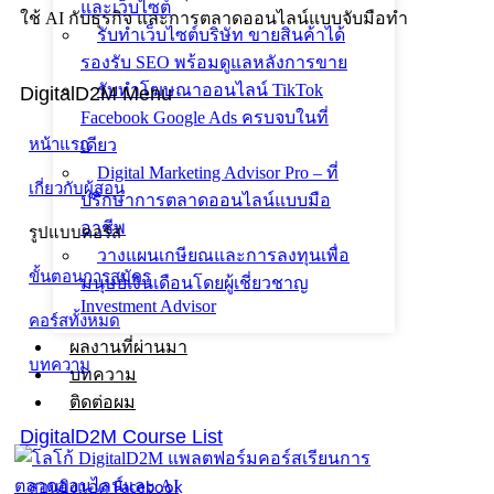
และเว็บไซต์
ใช้ AI กับธุรกิจ และการตลาดออนไลน์แบบจับมือทำ
รับทำเว็บไซต์บริษัท ขายสินค้าได้
รองรับ SEO พร้อมดูแลหลังการขาย
รับทำโฆษณาออนไลน์ TikTok
DigitalD2M Menu
Facebook Google Ads ครบจบในที่
เดียว
หน้าแรก
Digital Marketing Advisor Pro – ที่
เกี่ยวกับผู้สอน
ปรึกษาการตลาดออนไลน์แบบมือ
อาชีพ
รูปแบบคอร์ส
วางแผนเกษียณและการลงทุนเพื่อ
ขั้นตอนการสมัคร
มนุษย์เงินเดือนโดยผู้เชี่ยวชาญ
Investment Advisor
คอร์สทั้งหมด
ผลงานที่ผ่านมา
บทความ
บทความ
ติดต่อผม
DigitalD2M Course List
สอนยิงแอด Facebook