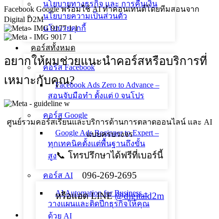
นโยบายทางธุรกิจ และ การคืนเงิน
นโยบายความเป็นส่วนตัว
นโยบายคุกกี้
คอร์สทั้งหมด
อยากให้ผมช่วยแนะนำคอร์สหรือบริการที่
คอร์ส Facebook
เหมาะกับคุณ?
Facebook Ads Zero to Advance –
สอนจับมือทำ ตั้งแต่ 0 จนโปร
คอร์ส Google
ศูนย์รวมคอร์สเรียนและบริการด้านการตลาดออนไลน์ และ AI
Google Ads Beginner to Expert –
แบบครบวงจร
ทุกเทคนิคตั้งแต่พื้นฐานถึงขั้น
📞 โทรปรึกษาได้ฟรีที่เบอร์นี้
สูง
096-269-2695
คอร์ส AI
AI Automation for Business –
หรือแอด LINE
@digitald2m
วางแผนและติดปีกธุรกิจให้คุณ
ด้วย AI