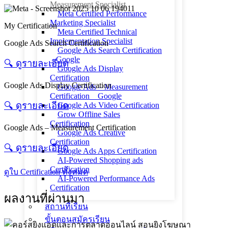
Measurement Specialist
Meta Certified Performance
Marketing Specialist
My Certification
Meta Certified Technical
Implementation Specialist
Google Ads Search Certification
Google Ads Search Certification
_ Google
🔍︎ ดูรายละเอียด
Google Ads Display
Certification
Google Ads Display Certification
Google Ads – Measurement
Certification _ Google
🔍︎ ดูรายละเอียด
Google Ads Video Certification
Grow Offline Sales
Certification
Google Ads – Measurement Certification
Google Ads Creative
Certification
🔍︎ ดูรายละเอียด
Google Ads Apps Certification
AI-Powered Shopping ads
Certification
ดูใบ Certification ทั้งหมด
AI-Powered Performance Ads
Certification
ผลงานที่ผ่านมา
สถานที่เรียน
ขั้นตอนสมัครเรียน