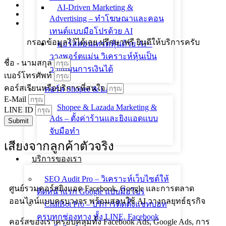
AI-Driven Marketing &
Advertising – ทำโฆษณาและคอน
เทนต์แบบมือโปรด้วย AI
กรอกข้อมูลไว้ได้เลย ปรึกษาฟรี ยินดีให้บริการครับ
คอร์สสอนเทรดหุ้นด้วย AI –
วางพอร์ตแม่น วิเคราะห์หุ้นเป็น
ชื่อ - นามสกุล
วางแผนการเงินได้
เบอร์โทรศัพท์
คอร์สเรียนหรือบริการที่สนใจ
คอร์ส Shopee & Lazada
E-Mail
Shopee & Lazada Marketing &
LINE ID
Ads – ตั้งค่าร้านและยิงแอดแบบ
Submit
จับมือทำ
เสียงจากลูกค้าตัวจริง
บริการของเรา
SEO Audit Pro – วิเคราะห์เว็บไซต์ให้
ศูนย์รวมคอร์สยิงแอด Facebook, Google และการตลาด
ติดหน้าแรก Google แบบมือโปร
ออนไลน์แบบครบวงจร พร้อมสอนใช้ AI วางกลยุทธ์ธุรกิจ
ChatBot Pro – บริการติดตั้งแชทบอท
ครบทุกช่องทาง ทั้ง LINE, Facebook
คอร์สของเราครอบคลุมทั้ง Facebook Ads, Google Ads, การ