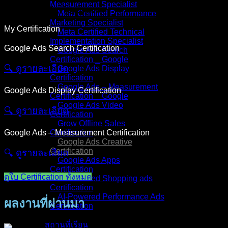
Measurement Specialist
Meta Certified Performance
Marketing Specialist
My Certification
Meta Certified Technical
Implementation Specialist
Google Ads Search Certification
Google Ads Search
Certification _ Google
🔍︎ ดูรายละเอียด
Google Ads Display
Certification
Google Ads – Measurement
Google Ads Display Certification
Certification _ Google
Google Ads Video
🔍︎ ดูรายละเอียด
Certification
Grow Offline Sales
Google Ads – Measurement Certification
Certification
Google Ads Creative
Certification
🔍︎ ดูรายละเอียด
Google Ads Apps
Certification
ดูใบ Certification ทั้งหมด
AI-Powered Shopping ads
Certification
AI-Powered Performance Ads
ผลงานที่ผ่านมา
Certification
สถานที่เรียน