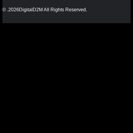
© .2026DigitalD2M All Rights Reserved.