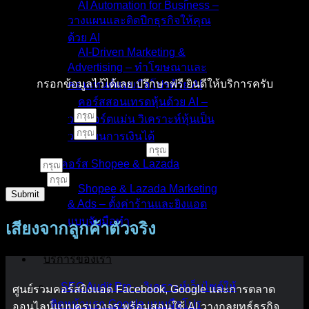
AI Automation for Business –
วางแผนและติดปีกธุรกิจให้คุณ
ด้วย AI
AI-Driven Marketing &
Advertising – ทำโฆษณาและ
กรอกข้อมูลไว้ได้เลย ปรึกษาฟรี ยินดีให้บริการครับ
คอนเทนต์แบบมือโปรด้วย AI
คอร์สสอนเทรดหุ้นด้วย AI –
ชื่อ - นามสกุล
วางพอร์ตแม่น วิเคราะห์หุ้นเป็น
เบอร์โทรศัพท์
วางแผนการเงินได้
คอร์สเรียนหรือบริการที่สนใจ
คอร์ส Shopee & Lazada
E-Mail
LINE ID
Shopee & Lazada Marketing
Submit
& Ads – ตั้งค่าร้านและยิงแอด
แบบจับมือทำ
เสียงจากลูกค้าตัวจริง
บริการของเรา
SEO Audit Pro – วิเคราะห์เว็บไซต์ให้
ศูนย์รวมคอร์สยิงแอด Facebook, Google และการตลาด
ติดหน้าแรก Google แบบมือโปร
ออนไลน์แบบครบวงจร พร้อมสอนใช้ AI วางกลยุทธ์ธุรกิจ