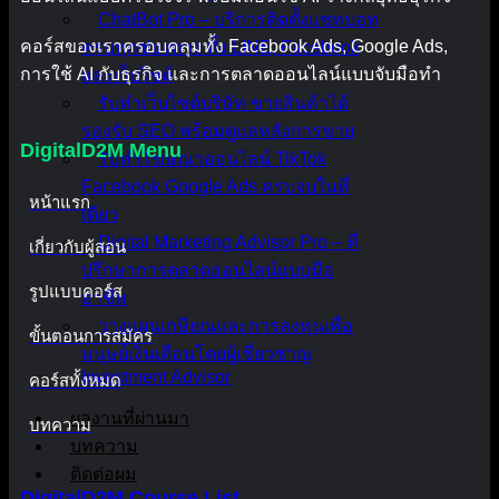
ChatBot Pro – บริการติดตั้งแชทบอท
คอร์สของเราครอบคลุมทั้ง Facebook Ads, Google Ads,
ครบทุกช่องทาง ทั้ง LINE, Facebook
การใช้ AI กับธุรกิจ และการตลาดออนไลน์แบบจับมือทำ
และเว็บไซต์
รับทำเว็บไซต์บริษัท ขายสินค้าได้
รองรับ SEO พร้อมดูแลหลังการขาย
DigitalD2M Menu
รับทำโฆษณาออนไลน์ TikTok
Facebook Google Ads ครบจบในที่
หน้าแรก
เดียว
Digital Marketing Advisor Pro – ที่
เกี่ยวกับผู้สอน
ปรึกษาการตลาดออนไลน์แบบมือ
รูปแบบคอร์ส
อาชีพ
วางแผนเกษียณและการลงทุนเพื่อ
ขั้นตอนการสมัคร
มนุษย์เงินเดือนโดยผู้เชี่ยวชาญ
Investment Advisor
คอร์สทั้งหมด
ผลงานที่ผ่านมา
บทความ
บทความ
ติดต่อผม
DigitalD2M Course List