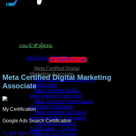
หน้าแรก
แนะนำตัวผู้สอน
หน้ารวม Certificate
กดโทรปรึกษาเลย
Meta Certified Digital
Marketing Associate
Meta Certified Digital Marketing
Meta Certified Media Buying
Associate
Professional
Meta Certified Media
Measurement Specialist
Meta Certified Performance
Marketing Specialist
My Certification
Meta Certified Technical
Implementation Specialist
Google Ads Search Certification
Google Ads Search
Certification _ Google
🔍︎ ดูรายละเอียด
Google Ads Display