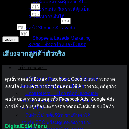
คอร์สสอนเทรดหุ้นด้วย AI –
ชื่อ - นามสกุล
วางพอร์ตแม่น วิเคราะห์หุ้นเป็น
เบอร์โทรศัพท์
วางแผนการเงินได้
คอร์สเรียนหรือบริการที่สนใจ
E-Mail
คอร์ส Shopee & Lazada
LINE ID
Shopee & Lazada Marketing
Submit
& Ads – ตั้งค่าร้านและยิงแอด
แบบจับมือทำ
เสียงจากลูกค้าตัวจริง
บริการของเรา
ศูนย์รวมคอร์สยิงแอด Facebook, Google และการตลาด
SEO Audit Pro – วิเคราะห์เว็บไซต์ให้
ออนไลน์แบบครบวงจร พร้อมสอนใช้ AI วางกลยุทธ์ธุรกิจ
ติดหน้าแรก Google แบบมือโปร
ChatBot Pro – บริการติดตั้งแชทบอท
คอร์สของเราครอบคลุมทั้ง Facebook Ads, Google Ads,
ครบทุกช่องทาง ทั้ง LINE, Facebook
การใช้ AI กับธุรกิจ และการตลาดออนไลน์แบบจับมือทำ
และเว็บไซต์
รับทำเว็บไซต์บริษัท ขายสินค้าได้
รองรับ SEO พร้อมดูแลหลังการขาย
DigitalD2M Menu