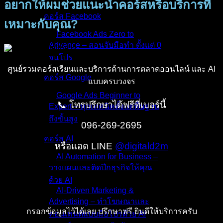
อยากให้ผมช่วยแนะนำคอร์สหรือบริการที่
คอร์ส Facebook
เหมาะกับคุณ?
Facebook Ads Zero to
Advance – สอนจับมือทำ ตั้งแต่ 0
จนโปร
ศูนย์รวมคอร์สเรียนและบริการด้านการตลาดออนไลน์ และ AI
คอร์ส Google
แบบครบวงจร
Google Ads Beginner to
📞 โทรปรึกษาได้ฟรีที่เบอร์นี้
Expert – ทุกเทคนิคตั้งแต่พื้นฐาน
ถึงขั้นสูง
096-269-2695
คอร์ส AI
หรือแอด LINE
@digitald2m
AI Automation for Business –
วางแผนและติดปีกธุรกิจให้คุณ
ด้วย AI
AI-Driven Marketing &
Advertising – ทำโฆษณาและ
กรอกข้อมูลไว้ได้เลย ปรึกษาฟรี ยินดีให้บริการครับ
คอนเทนต์แบบมือโปรด้วย AI