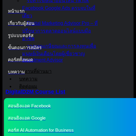
รับทำโฆษณาออนไลน์ TikTok
Facebook Google Ads ครบจบในที่
หน้าแรก
เดียว
เกี่ยวกับผู้สอน
Digital Marketing Advisor Pro – ที่
ปรึกษาการตลาดออนไลน์แบบมือ
รูปแบบคอร์ส
อาชีพ
วางแผนเกษียณและการลงทุนเพื่อ
ขั้นตอนการสมัคร
มนุษย์เงินเดือนโดยผู้เชี่ยวชาญ
คอร์สทั้งหมด
Investment Advisor
ผลงานที่ผ่านมา
บทความ
บทความ
ติดต่อผม
DigitalD2M Course List
สอนยิงแอด Facebook
สอนยิงแอด Google
คอร์ส AI Automation for Business