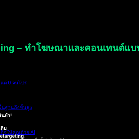
ising – ทำโฆษณาและคอนเทนต์แบบ
งแต่ 0 จนโปร
้นฐานถึงขั้นสูง
่นยำ!
เดิม
กิจให้คุณด้วย AI
etargeting