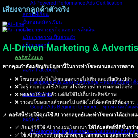
AI-Powered Performance Ads Certification
เสียงจากลูกค้าตัวจริง
สถานที่เรียน
ขั้นตอนสมัครเรียน
นโยบายทางธุรกิจ และ การคืนเงิน
นโยบายความเป็นส่วนตัว
AI-Driven Marketing & Advert
นโยบายคุกกี้
คอร์สทั้งหมด
หากคุณกำลังเผชิญกับปัญหานี้ในการทำโฆษณาและการตลาด
คอร์ส Facebook
❌ โฆษณาแล้วไม่ได้ผล ยอดขายไม่เพิ่ม และเสียเงินเปล่า
Facebook Ads Zero to Advance – สอนจับมือทำ ตั้
❌ ไม่รู้ว่าจะต้องใช้ AI อย่างไรให้ช่วยทำการตลาดได้จริง
❌ ทดลองใช้ AI แล้ว แต่ยังใช้ไม่เต็มประสิทธิภาพ
คอร์ส Google
❌ วางงบโฆษณาแล้วหมดไป แต่ยังไม่ได้ผลลัพธ์ที่ต้องการ
Google Ads Beginner to Expert – ทุกเทคนิคตั้งแต่พื
📌
คอร์สนี้ช่วยให้คุณใช้ AI วางกลยุทธ์และทำโฆษณาได้อย่างแม
คอร์ส AI
✅ เรียนรู้วิธีใช้ AI วางแผนโฆษณา
ให้ได้ผลลัพธ์ที่ดีขึ้นกว่า
AI Automation for Business – วางแผนและติดปีกธุร
✅ ใช้ AI วิเคราะห์
กลุ่มเป้าหมาย โอกาสขาย และการทำ R