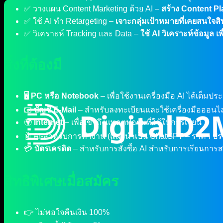
✅ วางแผน Content Marketing ด้วย AI –
สร้าง Content Pl
✅ ใช้ AI ทำ Retargeting –
เจาะกลุ่มเป้าหมายที่เคยสนใจสินค
✅ วิเคราะห์ Tracking และ Data –
ใช้ AI วิเคราะห์ข้อมูล
สิ่งที่ต้องมี
🖥
PC หรือ Notebook
– เพื่อใช้งานเครื่องมือ AI ได้เต็มปร
📧
บัญชี E-Mail
– สำหรับลงทะเบียนและใช้เครื่องมือออนไ
🌍
Internet
– เพื่อเข้าถึงแพลตฟอร์มที่ใช้ในการเรียน
🤖 AI-สำหรับการทำงาน (แนะนำเป็น ChatGPT – ราคา ปร
💳
บัตรเครดิต
– สำหรับการสั่งซื้อ AI สำหรับการเรียนการ
สิทธิพิเศษเมื่อสมัคร
👉 ไม่พอใจคืนเงิน 100%