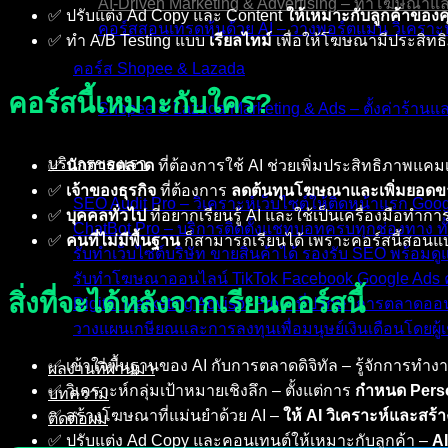
AI-Driven Marketing & Advertising – ทำโฆษณาแ
✅ ปรับแต่ง Ad Copy และ Content
ให้เหมาะกับลูกค้าของ
คอร์สสอนเทรดหุ้นด้วย AI – วางพอร์ตแม่น วิเคราะห
✅ ทำ A/B Testing แบบ
เรียลไทม์
เพื่อให้โฆษณามีประสิทธิ
คอร์ส Shopee & Lazada
คอร์สนี้เหมาะกับใคร?
Shopee & Lazada Marketing & Ads – ตั้งค่าร้าน
บริการของเรา
✅
นักการตลาด
ที่ต้องการใช้ AI ช่วยเพิ่มประสิทธิภาพ
✅
เจ้าของธุรกิจ
ที่ต้องการ
ลดต้นทุนโฆษณาและเพิ่มยอดข
SEO Audit Pro – วิเคราะห์เว็บไซต์ให้ติดหน้าแรก Go
✅
บุคคลทั่วไป
ที่อยากเรียนรู้ AI และใช้เป็นเครื่องมือท
ChatBot Pro – บริการติดตั้งแชทบอทครบทุกช่องทาง ทั
✅
คนที่ไม่มีพื้นฐาน
ก็สามารถเรียนได้ เพราะคอร์สนี้สอน
รับทำเว็บไซต์บริษัท ขายสินค้าได้ รองรับ SEO พร้อม
รับทำโฆษณาออนไลน์ TikTok Facebook Google Ads ค
สิ่งที่จะได้หลังจากเรียนคอร์สนี้
Digital Marketing Advisor Pro – ที่ปรึกษาการตลาดอ
วางแผนเกษียณและการลงทุนเพื่อมนุษย์เงินเดือนโดยผู้เ
✅ เข้าใจพื้นฐานของ AI กับการตลาดดิจิทัล – รู้จักการท
ผลงานที่ผ่านมา
✅ วิเคราะห์กลุ่มเป้าหมายเชิงลึก – ตั้งแต่การ
กำหนด Perso
บทความ
✅ สร้างโฆษณาที่แม่นยำด้วย AI –
ให้ AI วิเคราะห์และสร้
ติดต่อผม
✅ ปรับแต่ง Ad Copy และคอนเทนต์ให้เหมาะกับลูกค้า –
AI