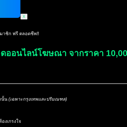
X
มาชิก ฟรี ตลอดชีพ‼️
าดออนไลน์โฆษณา จากราคา 10,000
านั้น
(เฉพาะกรุงเทพและปริมณฑล)
ต้องเกรงใจ