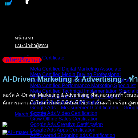
หน้าแรก
แนะนำตัวผู้สอน
หน้ารวม Certificate
กดโทรปรึกษาเลย
Meta Certified Digital Marketing Associate
Meta Certified Media Buying Professional
AI-Driven Marketing & Advertising -
Meta Certified Media Measurement Specialist
Meta Certified Performance Marketing Specialist
Meta Certified Technical Implementation Speciali
คอร์ส AI-Driven Marketing & Advertising ที่จะสอนคุณทำโฆษณ
Google Ads Search Certification _ Google
Google Ads Display Certification
นักการตลาดมือใหม่ก็เริ่มต้นได้ทันที ใช้ง่าย เห็นผลไว พร้อมสูตร
Google Ads – Measurement Certification _ Googl
Google Ads Video Certification
March 3, 2025
Grow Offline Sales Certification
Google Ads Creative Certification
Google Ads Apps Certification
AI-Powered Shopping ads Certification