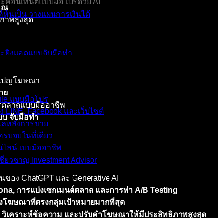
ละคอนเทนต์แบบมือโปรด้วย AI
คุณ
์หุ้นเป็น วางแผนการเงินได้
ภาพสูงสุด
และยิงแอดแบบจับมือทำ
แคมเปญโฆษณา
าย
ogle แบบมือโปร
ำการตลาดแบบมืออาชีพ
้ง LINE, Facebook และเว็บไซต์
แบบ
จับมือทำ
ดูแลหลังการขาย
รบจบในที่เดียว
อนไลน์แบบมืออาชีพ
ชี่ยวชาญ Investment Advisor
ำงานของ ChatGPT และ Generative AI
na, การแบ่งเซกเมนต์ตลาด และการทำ A/B Testing
างโฆษณาที่ตรงกลุ่มเป้าหมายมากที่สุด
 วิเคราะห์ข้อความ และปรับคำโฆษณาให้มีประสิทธิภาพสูงสุด