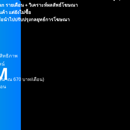
an รายเดือน + วิเคราะห์ผลลัพธ์โฆษณา
้า แต่ยังไม่ซื้อ
 เพื่อนำไปปรับปรุงกลยุทธ์การโฆษณา
ะสิทธิภาพ
ลน์
ะมาณ 670 บาท/เดือน)
สอน