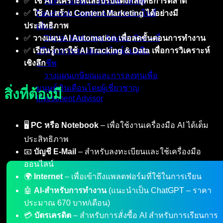
รับทำโฆษณาออนไลน์ TikTok
✅
ใช้ AI วิเคราะห์และปรับแต่งกลยุทธ์การตลาด
Facebook Google Ads ครบจบในที่
✅
ใช้ AI สร้าง Content Marketing ได้อย่างมี
เดียว
ประสิทธิภาพ
Digital Marketing Advisor Pro – ที่
✅
วางแผน AI Automation เพื่อลดขั้นตอนการทำงาน
ปรึกษาการตลาดออนไลน์แบบมือ
✅
เรียนรู้การใช้ AI Tracking & Data เพื่อการวิเคราะห์
อาชีพ
เชิงลึก
วางแผนเกษียณและการลงทุนเพื่อ
มนุษย์เงินเดือนโดยผู้เชี่ยวชาญ
สิ่งที่ต้องมี
Investment Advisor
ผลงานที่ผ่านมา
🖥
PC หรือ Notebook
– เพื่อใช้งานเครื่องมือ AI ได้เต็ม
บทความ
ประสิทธิภาพ
ติดต่อผม
📧
บัญชี E-Mail
– สำหรับลงทะเบียนและใช้เครื่องมือ
ออนไลน์
🌍
Internet
– เพื่อเข้าถึงแพลตฟอร์มที่ใช้ในการเรียน
🤖
AI-สำหรับการทำงาน
(แนะนำเป็น ChatGPT – ราคา
ประมาณ 670 บาท/เดือน)
💳
บัตรเครดิต
– สำหรับการสั่งซื้อ AI สำหรับการเรียนการ