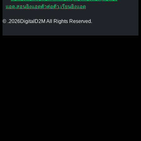
© .2026DigitalD2M All Rights Reserved.