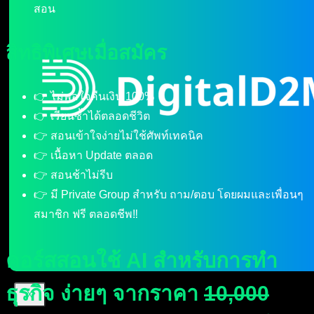
สอน
สิทธิพิเศษเมื่อสมัคร
👉 ไม่พอใจคืนเงิน 100%
👉 เรียนซ้ำได้ตลอดชีวิต
👉 สอนเข้าใจง่ายไม่ใช้ศัพท์เทคนิค
👉 เนื้อหา Update ตลอด
👉 สอนช้าไม่รีบ
👉 มี Private Group สำหรับ ถาม/ตอบ โดยผมและเพื่อนๆ
สมาชิก ฟรี ตลอดชีพ‼️
คอร์สสอนใช้ AI สำหรับการทำ
ธุรกิจ ง่ายๆ จากราคา
10,000
X