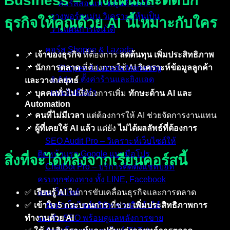
Business – วางแผนและติดปีก
คอร์สสอนเทรดหุ้นด้วย AI –
วางพอร์ตแม่น วิเคราะห์หุ้นเป็น
ธุรกิจให้คุณด้วย AI นี้เหมาะกับใคร
วางแผนการเงินได้
คอร์ส Shopee & Lazada
📌
เจ้าของธุรกิจ
ที่ต้องการ
ลดต้นทุน เพิ่มประสิทธิภาพ
📌
นักการตลาด
ที่ต้องการใช้ AI
วิเคราะห์ข้อมูลลูกค้า
Shopee & Lazada Marketing
& Ads – ตั้งค่าร้านและยิงแอด
และวางกลยุทธ์
แบบจับมือทำ
📌
บุคคลทั่วไป
ที่ต้องการเพิ่ม
ทักษะด้าน AI และ
Automation
📌
คนที่ไม่มีเวลา
แต่ต้องการให้ AI ช่วยจัดการงานแทน
บริการของเรา
📌
ผู้ที่เคยใช้ AI แล้ว
แต่ยัง
ไม่ได้ผลลัพธ์ที่ต้องการ
SEO Audit Pro – วิเคราะห์เว็บไซต์ให้
ติดหน้าแรก Google แบบมือโปร
สิ่งที่จะได้หลังจากเรียนคอร์สนี้
ChatBot Pro – บริการติดตั้งแชทบอท
ครบทุกช่องทาง ทั้ง LINE, Facebook
และเว็บไซต์
✅
เรียนรู้ AI
ในการขับเคลื่อนธุรกิจและการตลาด
รับทำเว็บไซต์บริษัท ขายสินค้าได้
✅
เข้าใจ 5 กระบวนการ
ที่ช่วย
เพิ่มประสิทธิภาพการ
รองรับ SEO พร้อมดูแลหลังการขาย
ทำงานด้วย AI