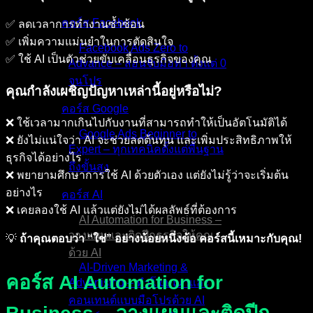
คอร์ส Facebook
✅ ลดเวลาการทำงานซ้ำซ้อน
✅ เพิ่มความแม่นยำในการตัดสินใจ
Facebook Ads Zero to
✅ ใช้ AI เป็นตัวช่วยขับเคลื่อนธุรกิจของคุณ
Advance – สอนจับมือทำ ตั้งแต่ 0
จนโปร
คุณกำลังเผชิญปัญหาเหล่านี้อยู่หรือไม่?
คอร์ส Google
❌ ใช้เวลามากเกินไปกับงานที่สามารถทำให้เป็นอัตโนมัติได้
Google Ads Beginner to
❌ ยังไม่แน่ใจว่า AI จะช่วยลดต้นทุน และเพิ่มประสิทธิภาพให้
Expert – ทุกเทคนิคตั้งแต่พื้นฐาน
ธุรกิจได้อย่างไร
ถึงขั้นสูง
❌ พยายามศึกษาการใช้ AI ด้วยตัวเอง แต่ยังไม่รู้ว่าจะเริ่มต้น
อย่างไร
คอร์ส AI
❌ เคยลองใช้ AI แล้วแต่ยังไม่ได้ผลลัพธ์ที่ต้องการ
AI Automation for Business –
วางแผนและติดปีกธุรกิจให้คุณ
💡
ถ้าคุณตอบว่า “ใช่” อย่างน้อยหนึ่งข้อ คอร์สนี้เหมาะกับคุณ!
ด้วย AI
AI-Driven Marketing &
คอร์ส AI Automation for
Advertising – ทำโฆษณาและ
คอนเทนต์แบบมือโปรด้วย AI