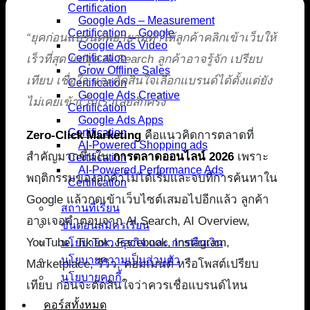
Certification
Google Ads – Measurement
Certification _ Google
“ยุคก่อนแบรนด์พยายามทำให้ลูกค้าคลิกเข้าเว็บให้
Google Ads Video
Certification
เร็วที่สุด แต่ยุค AI Search ลูกค้าอาจรู้จัก เปรียบ
Grow Offline Sales
เทียบ เชื่อใจ และตัดสินใจเลือกแบรนด์ได้ตั้งแต่ยัง
Certification
Google Ads Creative
ไม่เคยเข้าเว็บเราเลยสักครั้ง”
Certification
Google Ads Apps
Certification
Zero-Click Marketing
คือแนวคิดการตลาดที่
AI-Powered Shopping ads
สำคัญมากขึ้นใน
การตลาดออนไลน์ 2026
เพราะ
Certification
AI-Powered Performance Ads
พฤติกรรมของลูกค้าไม่ได้เริ่มและจบที่การค้นหาใน
Certification
Google แล้วกดเข้าเว็บไซต์เสมอไปอีกแล้ว ลูกค้า
สถานที่เรียน
อาจเจอคำตอบจาก AI Search, AI Overview,
ขั้นตอนสมัครเรียน
YouTube, TikTok, Facebook, Instagram,
นโยบายทางธุรกิจ และ การคืนเงิน
นโยบายความเป็นส่วนตัว
Marketplace, รีวิว, คอมเมนต์ หรือโพสต์เปรียบ
นโยบายคุกกี้
เทียบ ก่อนจะตัดสินใจว่าควรเชื่อแบรนด์ไหน
คอร์สทั้งหมด