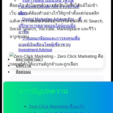
รับทำโฆษณาออนไลน์ TikTok
คืออะไร ทำไมลูกค้าอาจตัดสินใจซื้อได้แม้ไม่เข้า
Facebook Google Ads ครบจบในที่
เว็บ แบรนด์ต้องทำอย่างไรให้ถูกจำตั้งแต่ก่อนคลิก
เดียว
Digital Marketing Advisor Pro – ที่
และควรวางคอนเทนต์อย่างไรให้ชนะทั้ง AI Search,
ปรึกษาการตลาดออนไลน์แบบมือ
Social Search, YouTube, Marketplace และรีวิว
อาชีพ
จากชุมชน
วางแผนเกษียณและการลงทุนเพื่อ
มนุษย์เงินเดือนโดยผู้เชี่ยวชาญ
Investment Advisor
ผลงานที่ผ่านมา
บทความ
ติดต่อผม
สารบัญบทความ
Zero-Click Marketing คืออะไร