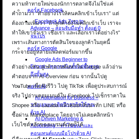
ความท้าทายใหม่ของนักการตลาดจึงไม่ใช่แค่
คอร์ส Facebook
คำถามว่า “ทำอย่างไรให้คนคลิกเข้าเว็บเรา” แต่
Facebook Ads Zero to
ต้องถามเพิ่มว่า “ถ้าลูกค้ายังไม่คลิกเข้าเว็บ เราจะ
Advance – สอนจับมือทำ ตั้งแต่ 0
ทำให้เขาจำเรา เชื่อเรา และเลือกเราได้อย่างไร”
จนโปร
เพราะเส้นทางการตัดสินใจของลูกค้าในยุคนี้
คอร์ส Google
กระจายอยู่หลายแพลตฟอร์มมากขึ้น
Google Ads Beginner to
Expert – ทุกเทคนิคตั้งแต่พื้นฐาน
ตัวอย่างเช่น ลูกค้าอาจค้นหาใน Google แล้วอ่าน
ถึงขั้นสูง
คำตอบจาก AI Overview ก่อน จากนั้นไปดู
YouTube เพื่อฟังรีวิว ไปดู TikTok เพื่อดูประสบการณ์
คอร์ส AI
จริง ไปอ่านคอมเมนต์ใน Facebook ไปเช็กราคาใน
AI Automation for Business –
วางแผนและติดปีกธุรกิจให้คุณ
Shopee หรือ Lazada แล้วค่อยกลับมาทัก LINE หรือ
ด้วย AI
ซื้อผ่าน Marketplace โดยอาจไม่เคยคลิกหน้า
AI-Driven Marketing &
เว็บไซต์หลักของแบรนด์เลยก็ได้
Advertising – ทำโฆษณาและ
คอนเทนต์แบบมือโปรด้วย AI