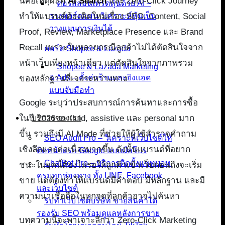
นี่คือเหตุผลที่
AI Search
และ Zero-Click Journey
คอร์สสอนเทรดหุ้นด้วย AI –
ทำให้แบรนด์ต้องคิดใหม่เรื่อง SEO, Content, Social
วางพอร์ตแม่น วิเคราะห์หุ้นเป็น
วางแผนการเงินได้
Proof, Review, Marketplace Presence และ Brand
Recall เพราะในหลายกรณีลูกค้าไม่ได้ตัดสินใจจาก
คอร์ส Shopee & Lazada
หน้าเว็บเพียงหน้าเดียว แต่ตัดสินใจจากภาพรวม
Shopee & Lazada Marketing
& Ads – ตั้งค่าร้านและยิงแอด
ของหลักฐานที่เจอระหว่างทาง
แบบจับมือทำ
Google ระบุว่าประสบการณ์การค้นหาและการซื้อ
ในปี 2026 จะ fluid, assistive และ personal มาก
บริการของเรา
ขึ้น รวมถึงมี AI Mode ที่ช่วยให้ผู้ใช้สำรวจคำถาม
SEO Audit Pro – วิเคราะห์เว็บไซต์ให้
เชิงลึกและต่อเนื่องมากขึ้น ดังนั้นแบรนด์ที่อยาก
ติดหน้าแรก Google แบบมือโปร
ChatBot Pro – บริการติดตั้งแชทบอท
ชนะในยุคนี้ต้องไม่รอให้ลูกค้าเข้าเว็บก่อนถึงจะเริ่ม
ครบทุกช่องทาง ทั้ง LINE, Facebook
ขาย แต่ต้องทำให้แบรนด์มีคำตอบ มีหลักฐาน และมี
และเว็บไซต์
ความน่าเชื่อถือในทุกจุดที่ลูกค้าอาจไปค้นหา
รับทำเว็บไซต์บริษัท ขายสินค้าได้
รองรับ SEO พร้อมดูแลหลังการขาย
บทความนี้จะพาเจาะลึกว่า Zero-Click Marketing