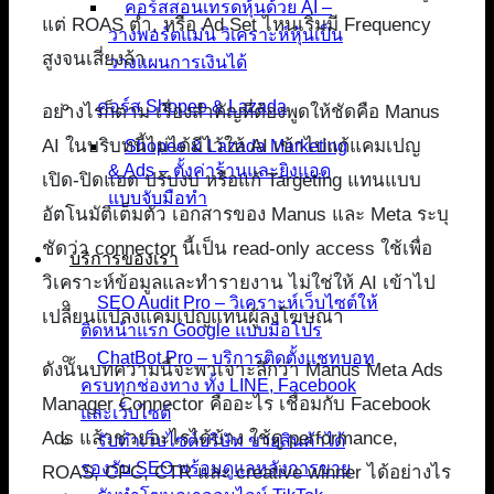
คอร์สสอนเทรดหุ้นด้วย AI –
แต่ ROAS ต่ำ, หรือ Ad Set ไหนเริ่มมี Frequency
วางพอร์ตแม่น วิเคราะห์หุ้นเป็น
สูงจนเสี่ยงล้า
วางแผนการเงินได้
คอร์ส Shopee & Lazada
อย่างไรก็ตาม เรื่องสำคัญที่ต้องพูดให้ชัดคือ Manus
AI ในบริบทนี้ไม่ได้มีไว้ให้ AI เข้าไปแก้แคมเปญ
Shopee & Lazada Marketing
& Ads – ตั้งค่าร้านและยิงแอด
เปิด-ปิดแอด ปรับงบ หรือแก้ Targeting แทนแบบ
แบบจับมือทำ
อัตโนมัติเต็มตัว เอกสารของ Manus และ Meta ระบุ
ชัดว่า connector นี้เป็น read-only access ใช้เพื่อ
บริการของเรา
วิเคราะห์ข้อมูลและทำรายงาน ไม่ใช่ให้ AI เข้าไป
SEO Audit Pro – วิเคราะห์เว็บไซต์ให้
เปลี่ยนแปลงแคมเปญแทนผู้ลงโฆษณา
ติดหน้าแรก Google แบบมือโปร
ChatBot Pro – บริการติดตั้งแชทบอท
ดังนั้นบทความนี้จะพาเจาะลึกว่า Manus Meta Ads
ครบทุกช่องทาง ทั้ง LINE, Facebook
Manager Connector คืออะไร เชื่อมกับ Facebook
และเว็บไซต์
Ads แล้วช่วยอะไรได้บ้าง ใช้ดู performance,
รับทำเว็บไซต์บริษัท ขายสินค้าได้
รองรับ SEO พร้อมดูแลหลังการขาย
ROAS, CPC, CTR และ creative winner ได้อย่างไร