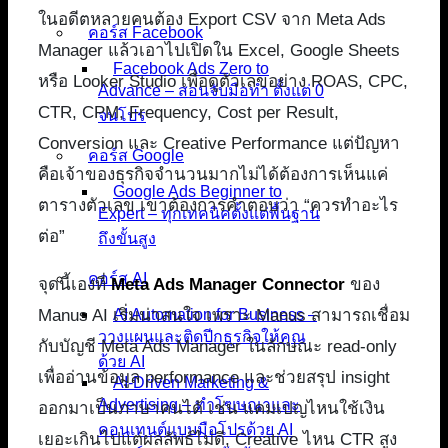
ในอดีตหลายคนต้อง Export CSV จาก Meta Ads
คอร์ส Facebook
Manager แล้วเอาไปเปิดใน Excel, Google Sheets
Facebook Ads Zero to
หรือ Looker Studio เพื่อดูตัวเลขอย่าง ROAS, CPC,
Advance – สอนจับมือทำ ตั้งแต่ 0
CTR, CPM, Frequency, Cost per Result,
จนโปร
Conversion และ Creative Performance แต่ปัญหา
คอร์ส Google
คือเจ้าของธุรกิจจำนวนมากไม่ได้ต้องการเห็นแค่
Google Ads Beginner to
ตารางตัวเลข เขาต้องการคำตอบว่า “ควรทำอะไร
Expert – ทุกเทคนิคตั้งแต่พื้นฐาน
ต่อ”
ถึงขั้นสูง
คอร์ส AI
จุดนี้เองที่
Meta Ads Manager Connector
ของ
Manus AI เริ่มน่าสนใจ เพราะ Manus สามารถเชื่อม
AI Automation for Business –
วางแผนและติดปีกธุรกิจให้คุณ
กับบัญชี Meta Ads Manager ในลักษณะ read-only
ด้วย AI
เพื่ออ่านข้อมูล performance และช่วยสรุป insight
AI-Driven Marketing &
Advertising – ทำโฆษณาและ
ออกมาเป็นภาษาคนได้ เช่น แคมเปญไหนใช้เงิน
คอนเทนต์แบบมือโปรด้วย AI
เยอะเกินไปแต่ผลลัพธ์ไม่ดี, Creative ไหน CTR สูง