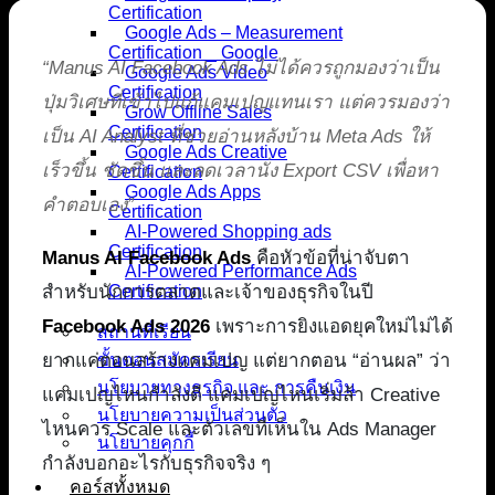
Certification
Google Ads – Measurement
Certification _ Google
“Manus AI Facebook Ads ไม่ได้ควรถูกมองว่าเป็น
Google Ads Video
Certification
ปุ่มวิเศษที่เข้าไปแก้แคมเปญแทนเรา แต่ควรมองว่า
Grow Offline Sales
Certification
เป็น AI Analyst ที่ช่วยอ่านหลังบ้าน Meta Ads ให้
Google Ads Creative
เร็วขึ้น ชัดขึ้น และลดเวลานั่ง Export CSV เพื่อหา
Certification
Google Ads Apps
คำตอบเอง”
Certification
AI-Powered Shopping ads
Certification
Manus AI Facebook Ads
คือหัวข้อที่น่าจับตา
AI-Powered Performance Ads
สำหรับนักการตลาดและเจ้าของธุรกิจในปี
Certification
Facebook Ads 2026
เพราะการยิงแอดยุคใหม่ไม่ได้
สถานที่เรียน
ยากแค่ตอนสร้างแคมเปญ แต่ยากตอน “อ่านผล” ว่า
ขั้นตอนสมัครเรียน
นโยบายทางธุรกิจ และ การคืนเงิน
แคมเปญไหนกำลังดี แคมเปญไหนเริ่มล้า Creative
นโยบายความเป็นส่วนตัว
ไหนควร Scale และตัวเลขที่เห็นใน Ads Manager
นโยบายคุกกี้
กำลังบอกอะไรกับธุรกิจจริง ๆ
คอร์สทั้งหมด