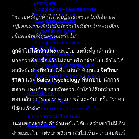
Certification
Google Ads – Measurement
Certification _ Google
“หลายครั้งลูกค้าไม่ได้ปฏิเสธเพราะไม่มีเงิน แต่
Google Ads Video
Certification
ปฏิเสธเพราะยังไม่มั่นใจว่าเงินที่จ่ายไปจะเปลี่ยน
Grow Offline Sales
เป็นผลลัพธ์ที่คุ้มค่าพอหรือไม่”
Certification
Google Ads Creative
Certification
ลูกค้าไม่ได้กลัวแพง
เสมอไป แต่สิ่งที่ลูกค้ากลัว
Google Ads Apps
Certification
มากกว่าคือ “ซื้อแล้วไม่คุ้ม” หรือ “จ่ายไปแล้วไม่ได้
AI-Powered Shopping ads
ผลลัพธ์อย่างที่หวัง” นี่คือแก่นสำคัญของ
จิตวิทยา
Certification
AI-Powered Performance Ads
ราคา
และ
Sales Psychology
ที่นักขาย นักการ
Certification
ตลาด และเจ้าของธุรกิจควรเข้าใจให้ลึกกว่าการ
สถานที่เรียน
ตอบกลับว่า “ของเราคุณภาพดีนะครับ” หรือ “ราคา
ขั้นตอนสมัครเรียน
นี้คุ้มแล้วค่ะ”
นโยบายทางธุรกิจ และ การคืนเงิน
นโยบายความเป็นส่วนตัว
ในมุมของลูกค้า คำว่าแพงไม่ได้แปลว่าเขาไม่มีเงิน
นโยบายคุกกี้
จ่ายเสมอไป แต่หมายถึงเขายังไม่เห็นความสัมพันธ์
คอร์สทั้งหมด