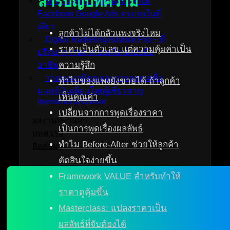
สารบัญบทความ
รับทำโฆษณาออนไลน์ TikTok
Facebook Google Ads ครบจบในที่
เดียว
ลูกค้าไม่ได้กลัวแพงจริงไหม
Digital Marketing Advisor Pro – ที่
ราคาเป็นตัวเลข แต่ความคุ้มค่าเป็น
ปรึกษาการตลาดออนไลน์แบบมือ
ความรู้สึก
อาชีพ
วางแผนเกษียณและการลงทุนเพื่อ
ทำไมของแพงยังขายได้ ถ้าลูกค้า
มนุษย์เงินเดือนโดยผู้เชี่ยวชาญ
เห็นคุณค่า
Investment Advisor
เปลี่ยนจากการพูดเรื่องราคา
ผลงานที่ผ่านมา
เป็นการพูดเรื่องผลลัพธ์
บทความ
ทำไม Before-After ช่วยให้ลูกค้า
ติดต่อผม
ตัดสินใจง่ายขึ้น
Framework VALUE สำหรับทำให้
ราคาดูคุ้มขึ้น
Masterclass: แปลงราคาเป็น
ผลลัพธ์ที่จับต้องได้