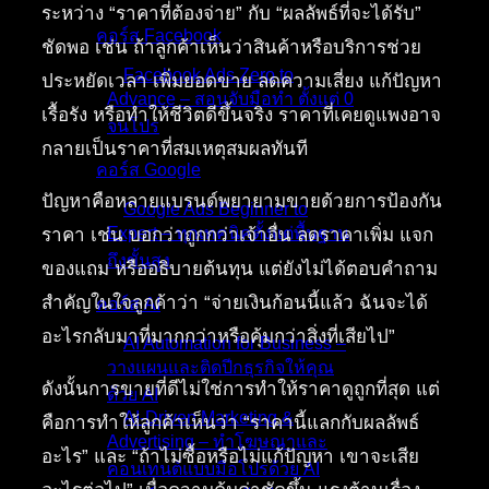
ระหว่าง “ราคาที่ต้องจ่าย” กับ “ผลลัพธ์ที่จะได้รับ”
คอร์ส Facebook
ชัดพอ เช่น ถ้าลูกค้าเห็นว่าสินค้าหรือบริการช่วย
Facebook Ads Zero to
ประหยัดเวลา เพิ่มยอดขาย ลดความเสี่ยง แก้ปัญหา
Advance – สอนจับมือทำ ตั้งแต่ 0
เรื้อรัง หรือทำให้ชีวิตดีขึ้นจริง ราคาที่เคยดูแพงอาจ
จนโปร
กลายเป็นราคาที่สมเหตุสมผลทันที
คอร์ส Google
ปัญหาคือหลายแบรนด์พยายามขายด้วยการป้องกัน
Google Ads Beginner to
Expert – ทุกเทคนิคตั้งแต่พื้นฐาน
ราคา เช่น บอกว่าถูกกว่าเจ้าอื่น ลดราคาเพิ่ม แจก
ถึงขั้นสูง
ของแถม หรืออธิบายต้นทุน แต่ยังไม่ได้ตอบคำถาม
สำคัญในใจลูกค้าว่า “จ่ายเงินก้อนนี้แล้ว ฉันจะได้
คอร์ส AI
อะไรกลับมาที่มากกว่าหรือคุ้มกว่าสิ่งที่เสียไป”
AI Automation for Business –
วางแผนและติดปีกธุรกิจให้คุณ
ดังนั้นการขายที่ดีไม่ใช่การทำให้ราคาดูถูกที่สุด แต่
ด้วย AI
AI-Driven Marketing &
คือการทำให้ลูกค้าเห็นว่า “ราคานี้แลกกับผลลัพธ์
Advertising – ทำโฆษณาและ
อะไร” และ “ถ้าไม่ซื้อหรือไม่แก้ปัญหา เขาจะเสีย
คอนเทนต์แบบมือโปรด้วย AI