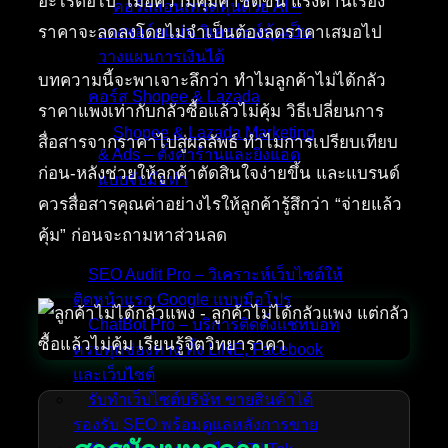
อะไรต่อไป” เมื่อความคุ้มค่าชัดขึ้น แรงต้านเรื่อง
คอร์สสอนเทรดหุ้นด้วย AI –
ราคาจะลดลงโดยไม่จำเป็นต้องลดราคาเสมอไป
วางพอร์ตแม่น วิเคราะห์หุ้นเป็น
วางแผนการเงินได้
บทความนี้จะพาเจาะลึกว่า ทำไมลูกค้าไม่ได้กลัว
คอร์ส Shopee & Lazada
ราคาแพงเท่ากับกลัวซื้อแล้วไม่คุ้ม วิธีเปลี่ยนการ
Shopee & Lazada Marketing
สื่อสารจากราคาไปสู่ผลลัพธ์ ทำไมการเปรียบเทียบ
& Ads – ตั้งค่าร้านและยิงแอด
ก่อน-หลังช่วยให้ลูกค้าตัดสินใจง่ายขึ้น และแบรนด์
แบบจับมือทำ
ควรสื่อสารคุณค่าอย่างไรให้ลูกค้ารู้สึกว่า “จ่ายแล้ว
คุ้ม” ก่อนจะถามหาส่วนลด
บริการของเรา
SEO Audit Pro – วิเคราะห์เว็บไซต์ให้
ติดหน้าแรก Google แบบมือโปร
ChatBot Pro – บริการติดตั้งแชทบอท
ครบทุกช่องทาง ทั้ง LINE, Facebook
และเว็บไซต์
รับทำเว็บไซต์บริษัท ขายสินค้าได้
รองรับ SEO พร้อมดูแลหลังการขาย