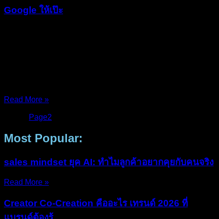
Google ให้เป๊ะ
คุณเคยเจอสถานการณ์ชวนปวดหัวแบบนี้ในที่ประชุมไหมครับ?
ทีมยิงแอด Facebook รายงานว่า “เดือนนี้ทำยอดขายได้ 1 ล้าน
บาท” ในขณะที่ทีม Google Ads ก็รายงานว่า “เดือนนี้ฉันก็ทำได้
1 ล้านบาทเหมือนกัน” แต่พอกางบัญชีธนาคารดู… ยอดขายรวม
จริงๆ มีแค่ 1.5
Read More »
04/Feb/2026
No Comments
Page
1
Page
2
Most Popular:
sales mindset ยุค AI: ทำไมลูกค้าอยากคุยกับคนจริง
Read More »
Creator Co-Creation คืออะไร เทรนด์ 2026 ที่
แบรนด์ต้องรู้