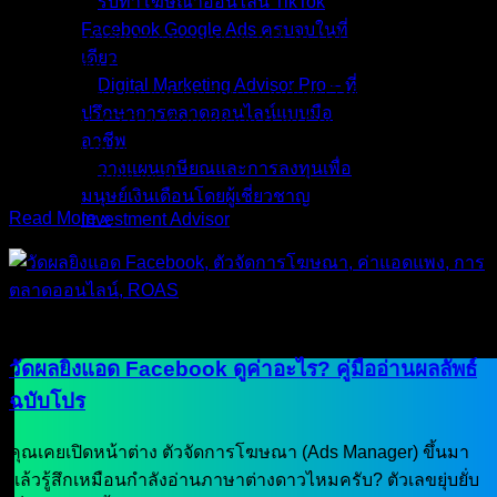
รับทำโฆษณาออนไลน์ TikTok
Facebook Google Ads ครบจบในที่
“CTR สูงไม่ได้แปลว่าแคมเปญขายดีเสมอไป เพราะคนคลิก
เดียว
เยอะเป็นเพียงสัญญาณว่าโฆษณาน่าสนใจ แต่ Conversion
Digital Marketing Advisor Pro – ที่
Rate คือสัญญาณว่าหลังคลิกแล้วลูกค้าทำสิ่งที่ธุรกิจต้องการ
ปรึกษาการตลาดออนไลน์แบบมือ
จริงหรือไม่” CTR vs Conversion Rate Google Ads เป็นคู่
อาชีพ
Metric ที่คนยิงแอดสับสนกันบ่อยมาก เพราะทั้งสองตัวดูเหมือน
วางแผนเกษียณและการลงทุนเพื่อ
เกี่ยวกับ Performance
มนุษย์เงินเดือนโดยผู้เชี่ยวชาญ
Read More »
Investment Advisor
09/May/2026
No Comments
ผลงานที่ผ่านมา
บทความ
ติดต่อผม
บทความ
วัดผลยิงแอด Facebook ดูค่าอะไร? คู่มืออ่านผลลัพธ์
ฉบับโปร
คุณเคยเปิดหน้าต่าง ตัวจัดการโฆษณา (Ads Manager) ขึ้นมา
แล้วรู้สึกเหมือนกำลังอ่านภาษาต่างดาวไหมครับ? ตัวเลขยุ่บยั่บ