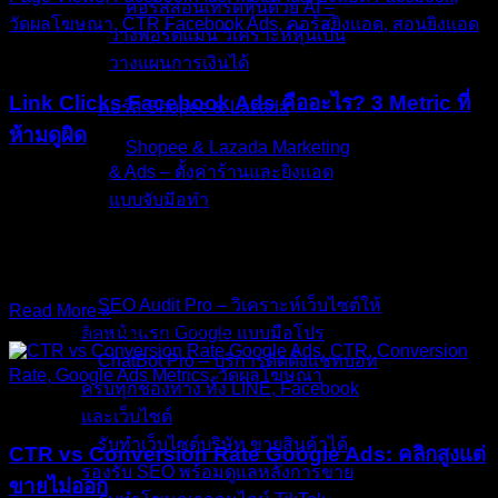
คอร์สสอนเทรดหุ้นด้วย AI –
วางพอร์ตแม่น วิเคราะห์หุ้นเป็น
บทความ
วางแผนการเงินได้
Link Clicks Facebook Ads คืออะไร? 3 Metric ที่
คอร์ส Shopee & Lazada
ห้ามดูผิด
Shopee & Lazada Marketing
& Ads – ตั้งค่าร้านและยิงแอด
Facebook Ads Metrics Guide Link Clicks Facebook Ads คือ
แบบจับมือทำ
อะไร? ทำไมคลิกเยอะ แต่คนเข้าเว็บจริงอาจน้อยกว่าที่คิด Link
Clicks Facebook Ads เป็น Metric ที่หลายคนใช้ดูว่าโฆษณามี
บริการของเรา
คนคลิกเยอะแค่ไหน
SEO Audit Pro – วิเคราะห์เว็บไซต์ให้
Read More »
25/May/2026
No Comments
ติดหน้าแรก Google แบบมือโปร
ChatBot Pro – บริการติดตั้งแชทบอท
ครบทุกช่องทาง ทั้ง LINE, Facebook
บทความ
และเว็บไซต์
รับทำเว็บไซต์บริษัท ขายสินค้าได้
CTR vs Conversion Rate Google Ads: คลิกสูงแต่
รองรับ SEO พร้อมดูแลหลังการขาย
ขายไม่ออก