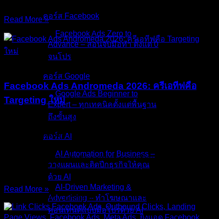
Search Ads AI Max
คอร์ส Facebook
Read More »
18/Jul/2026
No Comments
Facebook Ads Zero to
Advance – สอนจับมือทำ ตั้งแต่ 0
จนโปร
บทความ
คอร์ส Google
Facebook Ads Andromeda 2026: ครีเอทีฟคือ
Google Ads Beginner to
Targeting ใหม่
Expert – ทุกเทคนิคตั้งแต่พื้นฐาน
ถึงขั้นสูง
“ถ้าครีเอทีฟตัวเดียวทำ Targeting แทนคุณได้ทั้งหมด แล้ว
Interest ที่คุณเลือกไว้ในแอดเซ็ต ยังมีความหมายอยู่จริงหรือ”
คอร์ส AI
ช่วงปลายปี 2025 ต่อเนื่องเข้าสู่ปี 2026 คนทำ Facebook Ads
AI Automation for Business –
Andromeda 2026 เริ่มสังเกตเห็นความเปลี่ยนแปลงที่ชัดเจนมาก
วางแผนและติดปีกธุรกิจให้คุณ
นั่นคือแคมเปญที่เคยแบ่ง
ด้วย AI
AI-Driven Marketing &
Read More »
Advertising – ทำโฆษณาและ
16/Jul/2026
No Comments
คอนเทนต์แบบมือโปรด้วย AI