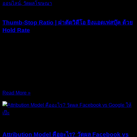
Facebook Ads
Thumb-Stop Ratio | ผ่าตัดวิดีโอ ยิงแอดเฟสบุ๊ค ด้วย
Hold Rate
Thumb-Stop Ratio คือดัชนีชี้วัดความเป็นความตายของวิดีโอ
โฆษณาทุกชิ้นบนโลกอินเทอร์เน็ตครับ! หากคุณกำลัง ยิงแอด
เฟสบุ๊ค ด้วยรูปแบบวิดีโอสั้น (Reels / Video Ads) แล้วเอาแต่นั่ง
ดีใจกับตัวเลข “ยอดเข้าชม (Views)” หรือ “ยอดการเข้าถึง
(Reach)” ที่ระบบรายงานมาให้… ขอต้อนรับเข้าสู่กับดักคนเจ๊ง
ครับ!
Read More »
14/Mar/2026
No Comments
บทความ
Attribution Model คืออะไร? วัดผล Facebook vs