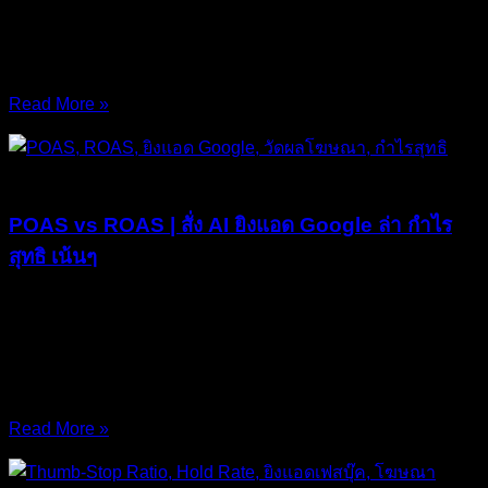
(First-Click Profitability) เป็นเรื่องที่แทบจะเป็นไปไม่ได้อีกต่อไป
กุญแจสำคัญที่จะทำให้แบรนด์ของคุณสเกลไปแตะยอดร้อยล้าน
ไม่ใช่การกดปิดแอดที่ขาดทุนทิ้งไป
Read More »
18/Mar/2026
No Comments
บทความ
POAS vs ROAS | สั่ง AI ยิงแอด Google ล่า กำไร
สุทธิ เน้นๆ
POAS (Profit On Ad Spend) คือสุดยอดเมทริกซ์แห่งทศวรรษที่
จะมาถอดหน้ากากตัวเลขลวงโลกบนแดชบอร์ดครับ! หากคุณ
กำลัง ยิงแอด Google แบบ E-Commerce แล้วมัวแต่นั่งบูชา
ตัวเลข ROAS (Return on Ad Spend) ที่สูงลิ่ว
Read More »
15/Mar/2026
No Comments