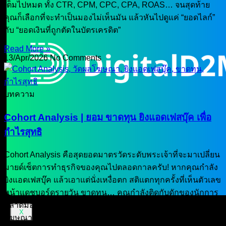
เต็มไปหมด ทั้ง CTR, CPM, CPC, CPA, ROAS… จนสุดท้าย
คุณก็เลือกที่จะทำเป็นมองไม่เห็นมัน แล้วหันไปดูแค่ “ยอดไลก์”
กับ “ยอดเงินที่ถูกตัดในบัตรเครดิต”
Read More »
13/Apr/2026
No Comments
บทความ
Cohort Analysis | ยอม ขาดทุน ยิงแอดเฟสบุ๊ค เพื่อ
กำไรสุทธิ
Cohort Analysis คือสุดยอดมาตรวัดระดับพระเจ้าที่จะมาเปลี่ยน
มายด์เซ็ตการทำธุรกิจของคุณไปตลอดกาลครับ! หากคุณกำลัง
ยิงแอดเฟสบุ๊ค แล้วเอาแต่นั่งเหงื่อตก สติแตกทุกครั้งที่เห็นตัวเลข
หน้าแดชบอร์ดรายวัน ขาดทุน… คุณกำลังติดกับดักของนักการ
ตลาดมือสมัครเล่นครับ! ในโลกการทำธุรกิจยุค 2026 ที่ค่า
X
โฆษณาแพงหูฉี่ การหวังฟันกำไรตั้งแต่การคลิกซื้อครั้งแรก