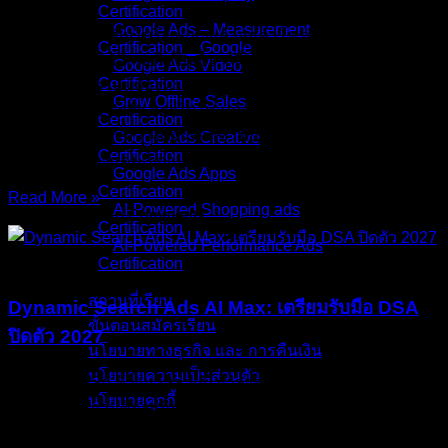
Certification
Google Ads – Measurement
“เบอร์โทรที่เคยขึ้นในโฆษณาแล้วลูกค้าโทรเข้ามาเลย อาจ
Certification _ Google
ไม่ใช่ปุ่มที่กดได้อีกต่อไปในเร็ว ๆ นี้” ถ้าธุรกิจของคุณพึ่งพา
Google Ads Video
Certification
Call-only Ads เป็นช่องทางหลักในการรับสายจากลูกค้า คำว่า
Grow Offline Sales
Call-only Ads ปิดตัว อาจไม่ใช่แค่ข่าวลือที่เอาไว้คุยเล่น แต่เป็น
Certification
สัญญาณที่ต้องเริ่มวางแผนตั้งแต่วันนี้ เพราะ Google มีแนวโน้ม
Google Ads Creative
Certification
ปรับโครงสร้างแคมเปญประเภทนี้ให้ไปรวมอยู่กับ Search
Google Ads Apps
Certification
Read More »
AI-Powered Shopping ads
03/Aug/2026
No Comments
Certification
AI-Powered Performance Ads
บทความ
Certification
สถานที่เรียน
Dynamic Search Ads AI Max: เตรียมรับมือ DSA
ขั้นตอนสมัครเรียน
ปิดตัว 2027
นโยบายทางธุรกิจ และ การคืนเงิน
นโยบายความเป็นส่วนตัว
“แคมเปญ DSA ที่วิ่งมาหลายปี กำลังจะไม่มีที่ยืนใน Google Ads
นโยบายคุกกี้
อีกต่อไป คำถามคือธุรกิจคุณพร้อมย้ายหรือยัง” ถ้าคุณเป็นคนที่
ดูแลบัญชี Google Ads มาสักพัก คงเคยได้ยินคำว่า Dynamic
คอร์สทั้งหมด