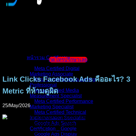
หน้าแรก
แนะนำตัวผู้สอน
หน้ารวม Certificate
กดโทรปรึกษาเลย
Meta Certified Digital
Marketing Associate
Link Clicks Facebook Ads คืออะไร? 3
Meta Certified Media Buying
Professional
Metric ที่ห้ามดูผิด
Meta Certified Media
Measurement Specialist
Meta Certified Performance
25/May/2026
Marketing Specialist
Meta Certified Technical
Implementation Specialist
Google Ads Search
Certification _ Google
Google Ads Display