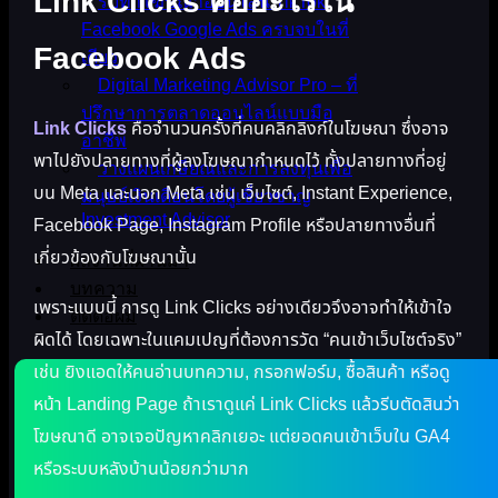
Link Clicks คืออะไรใน
รับทำโฆษณาออนไลน์ TikTok
Facebook Google Ads ครบจบในที่
Facebook Ads
เดียว
Digital Marketing Advisor Pro – ที่
ปรึกษาการตลาดออนไลน์แบบมือ
Link Clicks
คือจำนวนครั้งที่คนคลิกลิงก์ในโฆษณา ซึ่งอาจ
อาชีพ
พาไปยังปลายทางที่ผู้ลงโฆษณากำหนดไว้ ทั้งปลายทางที่อยู่
วางแผนเกษียณและการลงทุนเพื่อ
บน Meta และนอก Meta เช่น เว็บไซต์, Instant Experience,
มนุษย์เงินเดือนโดยผู้เชี่ยวชาญ
Investment Advisor
Facebook Page, Instagram Profile หรือปลายทางอื่นที่
เกี่ยวข้องกับโฆษณานั้น
ผลงานที่ผ่านมา
บทความ
เพราะแบบนี้ การดู Link Clicks อย่างเดียวจึงอาจทำให้เข้าใจ
ติดต่อผม
ผิดได้ โดยเฉพาะในแคมเปญที่ต้องการวัด “คนเข้าเว็บไซต์จริง”
เช่น ยิงแอดให้คนอ่านบทความ, กรอกฟอร์ม, ซื้อสินค้า หรือดู
หน้า Landing Page ถ้าเราดูแค่ Link Clicks แล้วรีบตัดสินว่า
โฆษณาดี อาจเจอปัญหาคลิกเยอะ แต่ยอดคนเข้าเว็บใน GA4
หรือระบบหลังบ้านน้อยกว่ามาก