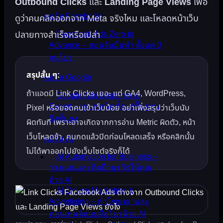
Outbound Clicks
และ
Landing Page Views
เพื่อ
คอร์ส Facebook
ดูว่าคนคลิกออกจาก Meta จริงไหม และโหลดหน้าเว็บ
ปลายทางสำเร็จหรือเปล่า
Facebook Ads Zero to
Advance – สอนจับมือทำ ตั้งแต่ 0
จนโปร
สรุปสั้น ๆ:
คอร์ส Google
ถ้าแอดมี Link Clicks เยอะ แต่ GA4, WordPress,
Google Ads Beginner to
Expert – ทุกเทคนิคตั้งแต่พื้นฐาน
Pixel หรือยอดคนเข้าเว็บน้อย อย่าเพิ่งสรุปว่าเว็บนับ
ถึงขั้นสูง
ผิดทันที เพราะอาจเกิดจากการอ่าน Metric ผิดตัว, หน้า
เว็บโหลดช้า, คนกดแล้วปิดก่อนโหลดเสร็จ หรือคลิกนั้น
คอร์ส AI
ไม่ได้พาออกไปยังเว็บไซต์จริงก็ได้
AI Automation for Business –
วางแผนและติดปีกธุรกิจให้คุณ
ด้วย AI
AI-Driven Marketing &
Advertising – ทำโฆษณาและ
คอนเทนต์แบบมือโปรด้วย AI