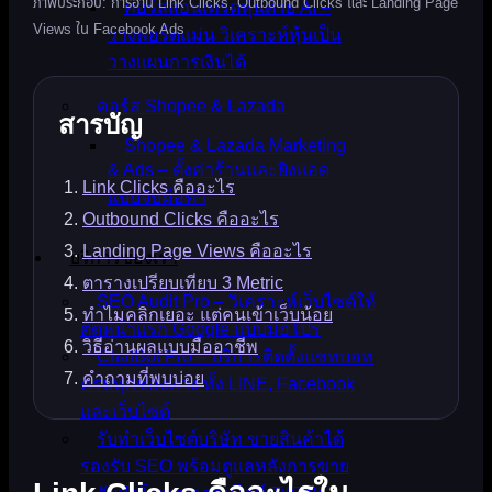
ภาพประกอบ: การอ่าน Link Clicks, Outbound Clicks และ Landing Page
คอร์สสอนเทรดหุ้นด้วย AI –
Views ใน Facebook Ads
วางพอร์ตแม่น วิเคราะห์หุ้นเป็น
วางแผนการเงินได้
คอร์ส Shopee & Lazada
สารบัญ
Shopee & Lazada Marketing
& Ads – ตั้งค่าร้านและยิงแอด
Link Clicks คืออะไร
แบบจับมือทำ
Outbound Clicks คืออะไร
Landing Page Views คืออะไร
บริการของเรา
ตารางเปรียบเทียบ 3 Metric
SEO Audit Pro – วิเคราะห์เว็บไซต์ให้
ทำไมคลิกเยอะ แต่คนเข้าเว็บน้อย
ติดหน้าแรก Google แบบมือโปร
วิธีอ่านผลแบบมืออาชีพ
ChatBot Pro – บริการติดตั้งแชทบอท
คำถามที่พบบ่อย
ครบทุกช่องทาง ทั้ง LINE, Facebook
และเว็บไซต์
รับทำเว็บไซต์บริษัท ขายสินค้าได้
รองรับ SEO พร้อมดูแลหลังการขาย