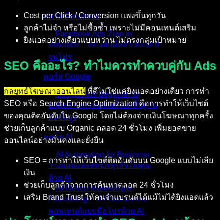
Cost per Click / Conversion แพงขึ้นทุกวัน
คอร์ส Facebook
ลูกค้าไม่จำ หรือไม่ซื้อซ้ำ เพราะไม่มีคอนเทนต์เสริม
Facebook Ads Zero to
ยิงแอดอย่างเดียวแบบหว่าน ไม่ตรงกลุ่มเป้าหมาย
Advance – สอนจับมือทำ ตั้งแต่ 0
จนโปร
SEO คืออะไร? ทำไมควรทำควบคู่กับ Ads
คอร์ส Google
กลยุทธ์โฆษณาออนไลน์
ที่ดีไม่ใช่แค่ยิงแอดอย่างเดียว การทำ
Google Ads Beginner to
SEO หรือ Search Engine Optimization คือการทำให้เว็บไซต์
Expert – ทุกเทคนิคตั้งแต่พื้นฐาน
ของคุณติดอันดับใน Google โดยไม่ต้องจ่ายเงินโฆษณาทุกครั้ง
ถึงขั้นสูง
ช่วยเก็บลูกค้าแบบ Organic ตลอด 24 ชั่วโมง เพิ่มยอดขาย
คอร์ส AI
ออนไลน์อย่างมั่นคงและยั่งยืน
AI Automation for Business –
SEO = การทำให้เว็บไซต์ติดอันดับบน Google แบบไม่เสีย
วางแผนและติดปีกธุรกิจให้คุณ
เงิน
ด้วย AI
ช่วยเก็บลูกค้าจากการค้นหาตลอด 24 ชั่วโมง
AI-Driven Marketing &
เสริม Brand Trust ให้คนจำแบรนด์ได้แม้ไม่ได้ยิงแอดแล้ว
Advertising – ทำโฆษณาและ
คอนเทนต์แบบมือโปรด้วย AI