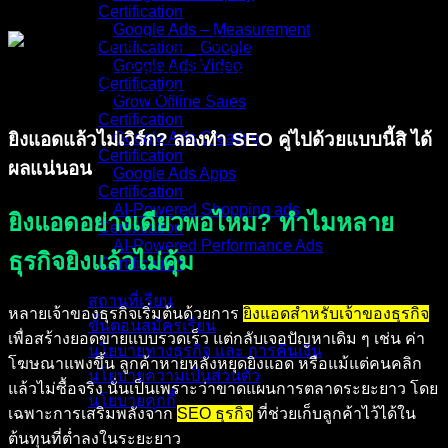
Certification
Google Ads – Measurement
Certification _ Google
Google Ads Video
Certification
Grow Offline Sales
Certification
ยิงแอดแล้วไม่เวิร์ก? ลองทำ SEO คู่ไปด้วยแบบนี้สิ ได้
Google Ads Creative
Certification
ผลแน่นอน
Google Ads Apps
Certification
AI-Powered Shopping ads
ยิงแอดอย่างเดียวพอไหม? ทำไมหลาย
Certification
AI-Powered Performance Ads
ธุรกิจยิงแล้วไม่คุ้ม
Certification
สถานที่เรียน
หลายเจ้าของธุรกิจเริ่มต้นด้วยการ
ยิงแอดสำหรับเจ้าของธุรกิจ
ขั้นตอนสมัครเรียน
เพื่อสร้างยอดขายแบบรวดเร็ว แต่กลับเจอปัญหาเดิม ๆ เช่น ค่า
นโยบายทางธุรกิจ และ การคืนเงิน
โฆษณาแพงขึ้น ลูกค้าหายหลังหยุดยิงแอด หรือแม้แต่คนคลิก
นโยบายความเป็นส่วนตัว
แล้วไม่ซื้อจริง นั่นเป็นเพราะว่าขาดแผนการตลาดระยะยาว โดย
นโยบายคุกกี้
เฉพาะการเสริมพลังจาก
SEO ธุรกิจ
ที่ช่วยเก็บลูกค้าไว้ได้ใน
ต้นทุนที่ต่ำลงในระยะยาว
คอร์สทั้งหมด