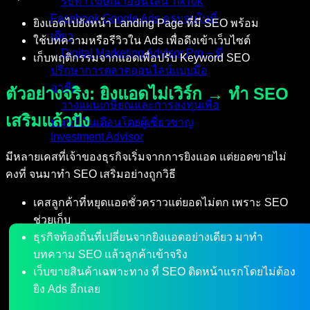
รับทำโฆษณาออนไลน์ TikTok
Facebook Google Ads ครบจบในที่
ยิงแอดไปยังหน้า Landing Page ที่มี SEO พร้อม
เดียว
ใช้บทความหรือรีวิวใน Ads เพื่อดึงเข้าเว็บไซต์
Digital Marketing Advisor Pro – ที่
เก็บพฤติกรรมจากแอดเพื่อปรับ Keyword SEO
ปรึกษาการตลาดออนไลน์แบบมือ
อาชีพ
ตัวอย่างจริง: ยิงแอดไม่เวิร์ก → ทำ SEO
วางแผนเกษียณและการลงทุนเพื่อ
เสริมแล้วปัง
มนุษย์เงินเดือนโดยผู้เชี่ยวชาญ
Investment Advisor
มีหลายเคสที่เจ้าของธุรกิจเริ่มจากการยิงแอด แต่ยอดขายไม่
ผลงานที่ผ่านมา
คงที่ จนมาทำ SEO เสริมอย่างถูกวิธี
บทความ
ติดต่อผม
เคสลูกค้าที่หยุดแอดชั่วคราวแต่ยอดไม่ตก เพราะ SEO
ช่วยเก็บ
ธุรกิจท้องถิ่นที่เปลี่ยนจากยิงแอดอย่างเดียว มาทำ
บทความ SEO แล้วลูกค้าเข้าจริง
เว็บขายสินค้าเฉพาะทาง ที่ SEO ติดหน้าแรกโดยไม่ต้อง
ยิง Ads อีกเลย