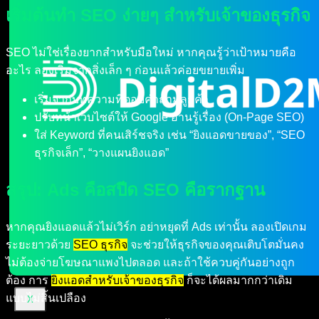
เริ่มต้นทำ SEO ง่ายๆ สำหรับเจ้าของธุรกิจ
SEO ไม่ใช่เรื่องยากสำหรับมือใหม่ หากคุณรู้ว่าเป้าหมายคือ
อะไร ลองเริ่มจากสิ่งเล็ก ๆ ก่อนแล้วค่อยขยายเพิ่ม
เริ่มจากบทความที่ตอบคำถามลูกค้า
ปรับหน้าเว็บไซต์ให้ Google อ่านรู้เรื่อง (On-Page SEO)
ใส่ Keyword ที่คนเสิร์ชจริง เช่น “ยิงแอดขายของ”, “SEO
ธุรกิจเล็ก”, “วางแผนยิงแอด”
สรุป: Ads คือสปีด SEO คือรากฐาน
หากคุณยิงแอดแล้วไม่เวิร์ก อย่าหยุดที่ Ads เท่านั้น ลองเปิดเกม
ระยะยาวด้วย
SEO ธุรกิจ
จะช่วยให้ธุรกิจของคุณเติบโตมั่นคง
ไม่ต้องจ่ายโฆษณาแพงไปตลอด และถ้าใช้ควบคู่กันอย่างถูก
ต้อง การ
ยิงแอดสำหรับเจ้าของธุรกิจ
ก็จะได้ผลมากกว่าเดิม
แบบไม่สิ้นเปลือง
X