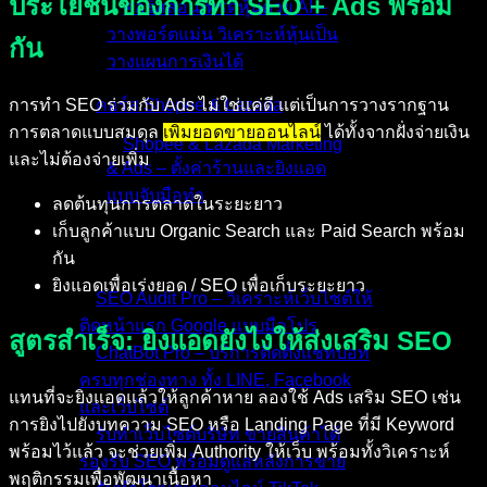
ประโยชน์ของการทำ SEO + Ads พร้อม
คอร์สสอนเทรดหุ้นด้วย AI –
วางพอร์ตแม่น วิเคราะห์หุ้นเป็น
กัน
วางแผนการเงินได้
การทำ SEO ร่วมกับ Ads ไม่ใช่แค่ดี แต่เป็นการวางรากฐาน
คอร์ส Shopee & Lazada
การตลาดแบบสมดุล
เพิ่มยอดขายออนไลน์
ได้ทั้งจากฝั่งจ่ายเงิน
Shopee & Lazada Marketing
และไม่ต้องจ่ายเพิ่ม
& Ads – ตั้งค่าร้านและยิงแอด
แบบจับมือทำ
ลดต้นทุนการตลาดในระยะยาว
เก็บลูกค้าแบบ Organic Search และ Paid Search พร้อม
บริการของเรา
กัน
ยิงแอดเพื่อเร่งยอด / SEO เพื่อเก็บระยะยาว
SEO Audit Pro – วิเคราะห์เว็บไซต์ให้
ติดหน้าแรก Google แบบมือโปร
สูตรสำเร็จ: ยิงแอดยังไงให้ส่งเสริม SEO
ChatBot Pro – บริการติดตั้งแชทบอท
ครบทุกช่องทาง ทั้ง LINE, Facebook
แทนที่จะยิงแอดแล้วให้ลูกค้าหาย ลองใช้ Ads เสริม SEO เช่น
และเว็บไซต์
การยิงไปยังบทความ SEO หรือ Landing Page ที่มี Keyword
รับทำเว็บไซต์บริษัท ขายสินค้าได้
พร้อมไว้แล้ว จะช่วยเพิ่ม Authority ให้เว็บ พร้อมทั้งวิเคราะห์
รองรับ SEO พร้อมดูแลหลังการขาย
พฤติกรรมเพื่อพัฒนาเนื้อหา