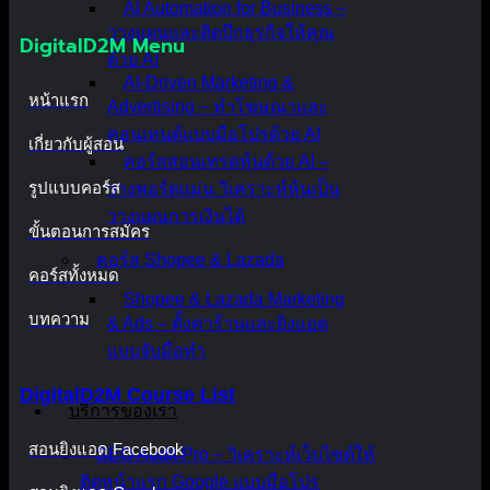
AI Automation for Business –
วางแผนและติดปีกธุรกิจให้คุณ
DigitalD2M Menu
ด้วย AI
AI-Driven Marketing &
หน้าแรก
Advertising – ทำโฆษณาและ
คอนเทนต์แบบมือโปรด้วย AI
เกี่ยวกับผู้สอน
คอร์สสอนเทรดหุ้นด้วย AI –
รูปแบบคอร์ส
วางพอร์ตแม่น วิเคราะห์หุ้นเป็น
วางแผนการเงินได้
ขั้นตอนการสมัคร
คอร์ส Shopee & Lazada
คอร์สทั้งหมด
Shopee & Lazada Marketing
บทความ
& Ads – ตั้งค่าร้านและยิงแอด
แบบจับมือทำ
DigitalD2M Course List
บริการของเรา
สอนยิงแอด Facebook
SEO Audit Pro – วิเคราะห์เว็บไซต์ให้
ติดหน้าแรก Google แบบมือโปร