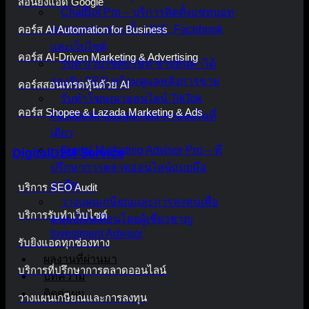
สอนยิงแอด Google
ChatBot Pro – บริการติดตั้งแชทบอท
คอร์ส AI Automation for Business
ครบทุกช่องทาง ทั้ง LINE, Facebook
และเว็บไซต์
คอร์ส AI-Driven Marketing & Advertising
รับทำเว็บไซต์บริษัท ขายสินค้าได้
รองรับ SEO พร้อมดูแลหลังการขาย
คอร์สสอนเทรดหุ้นด้วย AI
รับทำโฆษณาออนไลน์ TikTok
คอร์ส Shopee & Lazada Marketing & Ads
Facebook Google Ads ครบจบในที่
เดียว
Digital Marketing Advisor Pro – ที่
DigitalD2M Service
ปรึกษาการตลาดออนไลน์แบบมือ
อาชีพ
บริการ SEO Audit
วางแผนเกษียณและการลงทุนเพื่อ
บริการรับทำเว็บไซต์
มนุษย์เงินเดือนโดยผู้เชี่ยวชาญ
Investment Advisor
รับยิงแอดทุกช่องทาง
ผลงานที่ผ่านมา
บริการที่ปรึกษาการตลาดออนไลน์
บทความ
ติดต่อผม
วางแผนเกษียณและการลงทุน