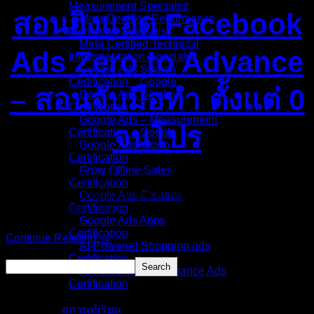
Measurement Specialist
สอนยิงแอด Facebook
Meta Certified Performance
Marketing Specialist
Meta Certified Technical
Ads Zero to Advance
Implementation Specialist
Google Ads Search
Certification _ Google
– สอนจับมือทำ ตั้งแต่ 0
Google Ads Display
Certification
Google Ads – Measurement
จนโปร
Certification _ Google
Google Ads Video
Certification
Grow Offline Sales
Facebook Ads Zero to Advance (ฉบับปี 2026) สอนจับมือทำ
Certification
ตั้งแต่ 0 จนโปร ด้วย Mindset และกลยุทธ์ระดับเอเจนซี่ ยินดี
Google Ads Creative
Certification
ต้อนรับสู่คอร์สที่จะเปลี่ยนคุณจาก “มือใหม่” ให้เป็น “มือโปร”
Google Ads Apps
Certification
Continue Reading →
AI-Powered Shopping ads
Search
Certification
Search
AI-Powered Performance Ads
Certification
Recent Posts
สถานที่เรียน