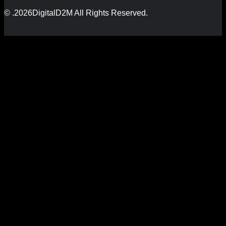
© .2026DigitalD2M All Rights Reserved.