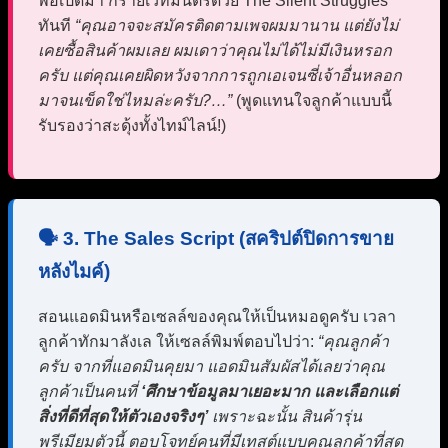
พอเปิดมา ก็ร่ายเวทมนตร์ด้วย The Silent Struggles
ทันที
“คุณอาจจะสมัครติดตามเพจผมมานาน แต่ยังไม่
เคยซื้อสินค้าผมเลย ผมเดาว่าคุณไม่ได้ไม่มีเงินหรอก
ครับ แต่คุณเคยผิดหวังจากการถูกเอเจนซี่เจ้าอื่นหลอก
มาจนเข็ดใช่ไหมล่ะครับ?…”
(พูดแทนใจลูกค้าแบบนี้
รับรองว่าสะดุ้งทั้งไทม์ไลน์!)
🗣️ 3. The Sales Script (สคริปต์ปิดการขาย
หลังไมค์)
สอนแอดมินหรือเซลล์ของคุณให้เป็นหมอดูครับ เวลา
ลูกค้าทักมาลังเล ให้เซลล์พิมพ์ตอบไปว่า:
“คุณลูกค้า
ครับ จากที่แอดมินคุยมา แอดมินสัมผัสได้เลยว่าคุณ
ลูกค้าเป็นคนที่
‘ศึกษาข้อมูลมาเยอะมาก และเลือกแต่
สิ่งที่ดีที่สุดให้ตัวเองจริงๆ’
เพราะฉะนั้น สินค้ารุ่น
พรีเมียมตัวนี้ ตอบโจทย์คนที่มีเทสต์แบบคุณลูกค้าที่สุด