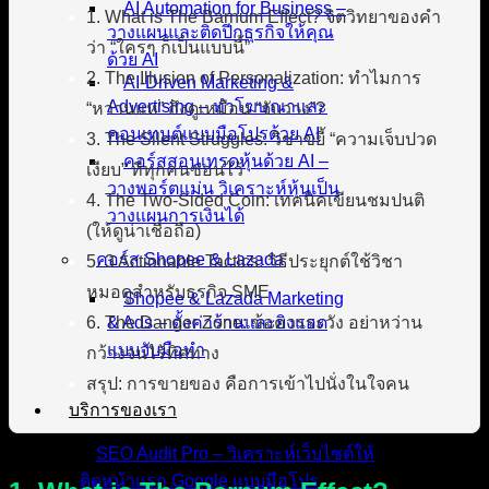
AI Automation for Business –
1. What is The Barnum Effect? จิตวิทยาของคำ
วางแผนและติดปีกธุรกิจให้คุณ
ว่า “ใครๆ ก็เป็นแบบนี้”
ด้วย AI
2. The Illusion of Personalization: ทำไมการ
AI-Driven Marketing &
Advertising – ทำโฆษณาและ
“หว่านแห” ถึงดูเหมือน “จับวาง”?
คอนเทนต์แบบมือโปรด้วย AI
3. The Silent Struggles: วิชาขยี้ “ความเจ็บปวด
คอร์สสอนเทรดหุ้นด้วย AI –
เงียบ” ที่ทุกคนซ่อนไว้
วางพอร์ตแม่น วิเคราะห์หุ้นเป็น
4. The Two-Sided Coin: เทคนิคเขียนชมปนติ
วางแผนการเงินได้
(ให้ดูน่าเชื่อถือ)
คอร์ส Shopee & Lazada
5. 3 Actionable Tactics: วิธีประยุกต์ใช้วิชา
หมอดูสำหรับธุรกิจ SME
Shopee & Lazada Marketing
6. The Danger Zone: ข้อควรระวัง อย่าหว่าน
& Ads – ตั้งค่าร้านและยิงแอด
แบบจับมือทำ
กว้างจนไร้ทิศทาง
สรุป: การขายของ คือการเข้าไปนั่งในใจคน
บริการของเรา
SEO Audit Pro – วิเคราะห์เว็บไซต์ให้
ติดหน้าแรก Google แบบมือโปร