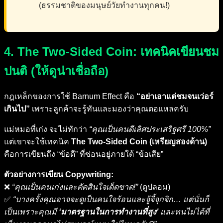
(ธรรมชาติของมนุษย์วัยทำงานทุกคน!)
4. The Two-Sided Coin: เทคนิคเขียนชม
ปนติ (ให้ดูน่าเชื่อถือ)
กฎเหล็กของการใช้ Barnum Effect คือ
“อย่าเอาแต่ชมจนเว่อร์
เกินไป”
เพราะลูกค้าจะรู้ทันและมองว่าคุณตอแหลครับ
แม่หมอที่เก่ง จะไม่ทักว่า
“คุณเป็นคนดีเลิศประเสริฐศรี 100%”
แต่เขาจะใช้เทคนิค
The Two-Sided Coin (เหรียญสองด้าน)
คือการเขียนถึง “ข้อดี” ที่ซ่อนอยู่ภายใต้ “ข้อเสีย”
ตัวอย่างการเขียน Copywriting:
❌
“คุณเป็นคนเก่งและตัดสินใจเด็ดขาด!”
(ดูปลอม)
✅
“บางครั้งคุณอาจจะดูเป็นคนใจร้อนและจู้จี้จุกจิก… แต่นั่นก็
เป็นเพราะคุณมี
‘มาตรฐานในการทำงานที่สูง’
และทนไม่ได้ที่