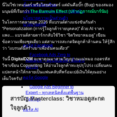
นี่ไม่ใช่เวทมนตร์ หรือไสยศาสตร์ แต่มันคือบั๊ก (Bug) ของสมอง
ขั้นตอนสมัครเรียน
มนุษย์ที่เรียกว่า
The Barnum Effect (ปรากฏการณ์บาร์นัม)
นโยบายทางธุรกิจ และ การคืนเงิน
นโยบายความเป็นส่วนตัว
ในโลกการตลาดยุค 2026 ที่แบรนด์ต่างแข่งขันกันทำ
นโยบายคุกกี้
“Personalization (การรู้ใจลูกค้ารายบุคคล)” ด้วย AI ราคา
คอร์สทั้งหมด
แพง… แบรนด์สายดาร์กกลับใช้วิชา “จิตวิทยาหมอดู” เขียน
ข้อความเพียงชุดเดียว แต่สามารถสะกดจิตลูกค้าล้านคน ให้รู้สึก
คอร์ส Facebook
ว่า
“แบรนด์นี้สร้างมาเพื่อฉันคนเดียว!”
Facebook Ads Zero to
วันนี้
DigitalD2M
จะพาคุณมาสวมวิญญาณแม่หมอ ถอดรหัส
Advance – สอนจับมือทำ ตั้งแต่ 0
วิชาเขียน Copywriting ให้อ่านใจลูกค้าทะลุปรุโปร่ง เปลี่ยนคน
จนโปร
แปลกหน้าให้กลายเป็นแฟนคลับที่พร้อมเปย์เงินให้คุณอย่าง
คอร์ส Google
เต็มใจครับ!
Google Ads Beginner to
Expert – ทุกเทคนิคตั้งแต่พื้นฐาน
สารบัญ Masterclass: วิชาหมอดูสะกด
ถึงขั้นสูง
ใจลูกค้า
คอร์ส AI