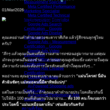
Measurement Specialist
Meta Certified Performance
01/Mar/2026
Marketing Specialist
Meta Certified Technical
Implementation Specialist
Google Ads Search
Certification _ Google
Google Ads Display
คุณเคยอ่านคำทำนายดวงชะตาราศีเกิด แล้วรู้สึกขนลุกซู่ไหม
Certification
Google Ads – Measurement
ครับ?
Certification _ Google
Google Ads Video
“ลึกๆ แล้วคุณเป็นคนที่มีความสามารถซ่อนอยู่มากมาย แต่คุณ
Certification
Grow Offline Sales
มักจะถูกคนอื่นมองข้าม… ภายนอกคุณดูเข้มแข็ง แต่ภายในคุณ
Certification
มีความกังวลและต้องการใครสักคนที่เข้าใจคุณจริงๆ…”
Google Ads Creative
Certification
พออ่านจบ คุณอาจจะตบเข่าฉาดแล้วบอกว่า
“แม่นโครต! นี่มัน
Google Ads Apps
Certification
ตัวฉันชัดๆ แม่หมอคนนี้มีตาทิพย์แน่ๆ!”
AI-Powered Shopping ads
Certification
แต่ในความเป็นจริง… ถ้าคุณเอาคำทำนายประโยคเดียวกันนี้
AI-Powered Performance Ads
ไปให้อีก 100 คนที่เดินผ่านไปมาอ่าน…
ทั้ง 100 คน ก็จะบอกว่า
Certification
ประโยคนี้ “แม่นเหมือนตาเห็น” เช่นเดียวกันครับ!
สถานที่เรียน