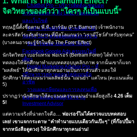
1. What is The Barnum Effect?
ChatBot Pro – บริการติดตั้งแชทบอท
จิตวิทยาของคำว่า “ใครๆ ก็เป็นแบบนี้”
ครบทุกช่องทาง ทั้ง LINE, Facebook
และเว็บไซต์
ทฤษฎีนี้ตั้งชื่อตาม พี.ที. บาร์นัม (P.T. Barnum) เจ้าพนักงาน
รับทำเว็บไซต์บริษัท ขายสินค้าได้
ละครสัตว์ระดับตำนาน ที่มีสโลแกนว่า
“เรามีโชว์สำหรับทุกคน”
รองรับ SEO พร้อมดูแลหลังการขาย
(บางคนอาจจะรู้จักในชื่อ The Forer Effect)
รับทำโฆษณาออนไลน์ TikTok
Facebook Google Ads ครบจบในที่
นักจิตวิทยา เบอร์แทรม ฟอเรอร์ (Bertram Forer) ได้ทำการ
เดียว
ทดลองให้นักศึกษาทำแบบทดสอบบุคลิกภาพ จากนั้นเขาก็แจก
Digital Marketing Advisor Pro – ที่
“ผลลัพธ์” ให้นักศึกษาทุกคนอ่านเป็นการส่วนตัว และให้
ปรึกษาการตลาดออนไลน์แบบมือ
นักศึกษาให้คะแนนว่าผลลัพธ์นั้น “แม่นยำ” แค่ไหน (คะแนนเต็ม
อาชีพ
5)
วางแผนเกษียณและการลงทุนเพื่อ
ปรากฏว่านักศึกษาให้คะแนนความแม่นยำเฉลี่ยสูงถึง
4.26 เต็ม
มนุษย์เงินเดือนโดยผู้เชี่ยวชาญ
5!
Investment Advisor
แต่ความจริงที่น่าตกใจคือ…
ฟอเรอร์ไม่ได้ตรวจแบบทดสอบ
ผลงานที่ผ่านมา
เลย! เขาแจกกระดาษ “คำทำนายแบบเดียวกันเป๊ะๆ” (ที่ก๊อปปี้มา
บทความ
จากหนังสือดูดวง) ให้นักศึกษาทุกคนอ่าน!
ติดต่อผม