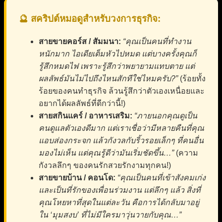
🔮 สคริปต์หมอดูสำหรับวงการธุรกิจ:
สายขายคอร์ส / สัมมนา:
“คุณเป็นคนที่ทำงาน
หนักมาก ไอเดียเต็มหัวไปหมด แต่บางครั้งคุณก็
รู้สึกหมดไฟ เพราะรู้สึกว่าพยายามแทบตาย แต่
ผลลัพธ์มันไม่ไปถึงไหนสักทีใช่ไหมครับ?”
(ร้อยทั้ง
ร้อยของคนทำธุรกิจ ล้วนรู้สึกว่าตัวเองเหนื่อยและ
อยากได้ผลลัพธ์ที่ดีกว่านี้!)
สายสกินแคร์ / อาหารเสริม:
“ภายนอกคุณดูเป็น
คนดูแลตัวเองดีมาก แต่เราเชื่อว่ามีหลายคืนที่คุณ
แอบส่องกระจก แล้วกังวลกับริ้วรอยเล็กๆ ที่คนอื่น
มองไม่เห็น แต่คุณรู้ดีว่ามันเริ่มชัดขึ้น…”
(ความ
กังวลลึกๆ ของคนรักสวยรักงามทุกคน!)
สายขายบ้าน / คอนโด:
“คุณเป็นคนที่เข้าสังคมเก่ง
และเป็นที่รักของเพื่อนร่วมงาน แต่ลึกๆ แล้ว สิ่งที่
คุณโหยหาที่สุดในแต่ละวัน คือการได้กลับมาอยู่
ใน ‘มุมสงบ’ ที่ไม่มีใครมาวุ่นวายกับคุณ…”