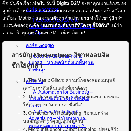
ซื้อ มันคือเรื่องเพ้อฝัน วันนี้
DigitalD2M
จะพาคุณมาแฮ็กสมอง
คอร์ส Facebook
ลูกค้า เลิกทุ่มงบหว่านแหแบบคนตาบอด แล้วหันมาสร้าง “โลก
เสมือน (Matrix)” ล้อมรอบตัวลูกค้าเป้าหมาย ทำให้เขารู้สึกว่า
Facebook Ads Zero to
แบรนด์ของคุณคือ
“แบรนด์ระดับชาติที่ใครๆ ก็ใช้กัน”
แม้ว่า
Advance – สอนจับมือทำ ตั้งแต่ 0
ความจริงคุณจะเป็นแค่ SME เล็กๆ ก็ตาม!
จนโปร
คอร์ส Google
สารบัญ Masterclass: วิชาหลอนจิต
Google Ads Beginner to
Expert – ทุกเทคนิคตั้งแต่พื้นฐาน
ชักใยลูกค้า
ถึงขั้นสูง
1. The Matrix Glitch: ความบั๊กของสมองมนุษย์
คอร์ส AI
(ทำไมเราถึงเห็นแต่สิ่งที่เราคิด?)
AI Automation for Business –
2. The Illusion of Popularity: เปลี่ยนความหลอน
วางแผนและติดปีกธุรกิจให้คุณ
ให้กลายเป็น “ความน่าเชื่อถือ”
ด้วย AI
AI-Driven Marketing &
3. Omnichannel Retargeting: วิชาแยกร่าง
Advertising – ทำโฆษณาและ
หลอกลูกค้าว่าคุณมีงบพันล้าน!
คอนเทนต์แบบมือโปรด้วย AI
4. Micro-Influencer Carpet Bombing: ปูพรมรีวิว