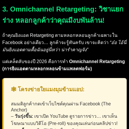
3. Omnichannel Retargeting: วิชาแยก
ร่าง หลอกลูกค้าว่าคุณมีงบพันล้าน!
ถ้าคุณยิงแอด Retargeting ตามหลอกหลอนลูกค้าเฉพาะใน
Facebook อย่างเดียว… ลูกค้าจะรู้ทันครับ เขาจะคิดว่า
“อ๋อ ไอ้นี่
มันยิงแอดตามตื้อฉันอยู่นี่หว่า น่ารำคาญจัง”
แต่เคล็ดลับของปี 2026 คือการทำ
Omnichannel Retargeting
(การยิงแอดตามหลอกหลอนข้ามแพลตฟอร์ม)
🕸️ โครงข่ายใยแมงมุมข้ามแอป:
สมมติลูกค้ากดเข้าเว็บไซต์คุณผ่าน Facebook (The
Anchor)
–
วันรุ่งขึ้น:
เขาเปิด YouTube ดูรายการข่าว… เขาเห็น
โฆษณาแบบวิดีโอ (Pre-roll) ของคุณเล่นก่อนคลิปข่าว!