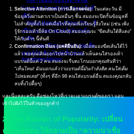
รับทำโฆษณาออนไลน์ TikTok
Facebook Google Ads ครบจบในที่
Selective Attention (การเลือกจดจ่อ):
ในแต่ละวัน มี
เดียว
ข้อมูลวิ่งผ่านตาเราเป็นหมื่นๆ ชิ้น สมองจะปิดกั้นข้อมูลที่
Digital Marketing Advisor Pro – ที่
ไม่สำคัญทิ้งไป แต่เมื่อไรที่คุณเพิ่งเรียนรู้สิ่งใหม่ (เช่น เพิ่ง
ปรึกษาการตลาดออนไลน์แบบมือ
รู้จักรองเท้ายี่ห้อ On Cloud) สมองคุณจะ “ขีดเส้นใต้สีแดง”
อาชีพ
ให้กับคำๆ นี้ทันที
วางแผนเกษียณและการลงทุนเพื่อ
Confirmation Bias (อคติยืนยัน):
เมื่อสมองขีดเส้นใต้ไว้
มนุษย์เงินเดือนโดยผู้เชี่ยวชาญ
แล้ว พอคุณเดินออกไปหน้าบ้านแล้วเห็นคนใส่รองเท้า
Investment Advisor
แบรนด์นี้แค่ 2 คน สมองจะรีบตะโกนบอกคุณทันทีว่า
“เห็นไหม! ฉันบอกแล้วว่าแบรนด์นี้มันกำลังฮิต คนใส่เต็ม
ผลงานที่ผ่านมา
ไปหมดเลย!”
(ทั้งๆ ที่อีก 98 คนใส่แบรนด์อื่น สมองคุณกลับ
บทความ
ลบทิ้งไปดื้อๆ)
ติดต่อผม
และนี่แหละครับ คือช่องโหว่ที่เราจะเอาแบรนด์ของเรา แอบ
เข้าไปฝังไว้ในหัวของลูกค้า!
2. The Illusion of Popularity: เปลี่ยน
ความหลอน ให้กลายเป็น “ความน่าเชื่อ