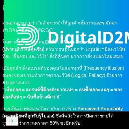
ถือ”
คุณอาจจะถามว่า
“แล้วการทำให้ลูกค้าเห็นเราบ่อยๆ มันจะ
ทำให้เขาซื้อของได้ยังไง?”
ในทางจิตวิทยามีทฤษฎีที่ชื่อว่า
Mere-Exposure Effect
(ปรากฏการณ์คุ้นชิน)
ครับ ทฤษฎีนี้บอกว่า มนุษย์เรามีแนวโน้ม
ที่จะ “ชื่นชอบและไว้ใจ” สิ่งที่คุ้นตา มากกว่าสิ่งแปลกใหม่เสมอ
เมื่อลูกค้าเห็นแบรนด์ของคุณโผล่มาทุกที่ (Frequency Illusion)
สมองของเขาจะทำการตรรกะวิบัติ (Logical Fallacy) ด้วยการ
สรุปเอาเองว่า:
“เห็นบ่อย = แบรนด์นี้ต้องดังมากแน่ๆ = คนซื้อเยอะแน่ๆ = ของ
ต้องดีแน่ๆ = ฉันซื้อบ้างดีกว่า!”
การเป็นภาพหลอน จึงเท่ากับการสร้าง
Perceived Popularity
(ความนิยมที่ถูกรับรู้ไปเอง)
ซึ่งมีพลังในการปิดการขายได้
X
รุนแรงกว่าการลดราคา 50% ซะอีกครับ!