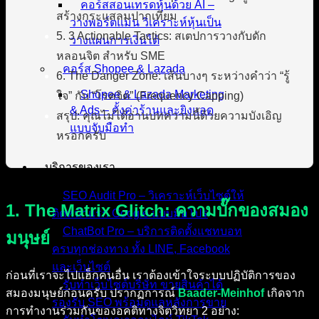
คอร์สสอนเทรดหุ้นด้วย AI –
สร้างกระแสลมปากเทียม
วางพอร์ตแม่น วิเคราะห์หุ้นเป็น
5. 3 Actionable Tactics: สเตปการวางกับดัก
วางแผนการเงินได้
หลอนจิต สำหรับ SME
คอร์ส Shopee & Lazada
6. The Danger Zone: เส้นบางๆ ระหว่างคำว่า “รู้
Shopee & Lazada Marketing
ใจ” กับ “โรคจิต” (Frequency Capping)
& Ads – ตั้งค่าร้านและยิงแอด
สรุป: คุณไม่ได้อ่านบทความนี้ด้วยความบังเอิญ
แบบจับมือทำ
หรอกครับ
บริการของเรา
SEO Audit Pro – วิเคราะห์เว็บไซต์ให้
1. The Matrix Glitch: ความบั๊กของสมอง
ติดหน้าแรก Google แบบมือโปร
ChatBot Pro – บริการติดตั้งแชทบอท
มนุษย์
ครบทุกช่องทาง ทั้ง LINE, Facebook
และเว็บไซต์
ก่อนที่เราจะไปแฮ็กคนอื่น เราต้องเข้าใจระบบปฏิบัติการของ
รับทำเว็บไซต์บริษัท ขายสินค้าได้
สมองมนุษย์ก่อนครับ ปรากฏการณ์
Baader-Meinhof
เกิดจาก
รองรับ SEO พร้อมดูแลหลังการขาย
การทำงานร่วมกันของอคติทางจิตวิทยา 2 อย่าง: