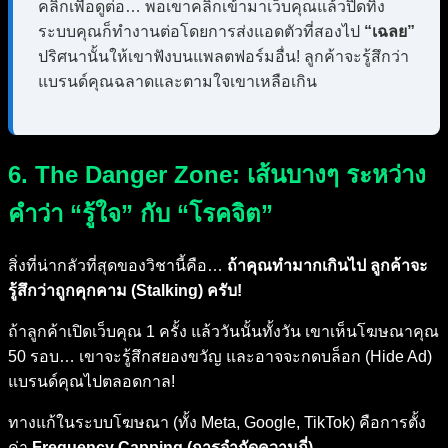
คลิกเพื่อดูต่อ… พอเขาคลิกเข้ามาเว็บคุณแล้วปิดทิ้ง
ระบบคุณก็ทำงานต่อโดยการส่งแอดตัวที่สองไป
“เฉลย”
ปริศนานั้นให้เขาฟังบนแพลตฟอร์มอื่น! ลูกค้าจะรู้สึกว่า
แบรนด์คุณฉลาดและตามใจเขาเหลือเกิน
6. The Danger Zone: เส้นบางๆ ระหว่าง
คำว่า “รู้ใจ” กับ “โรคจิต”
สิ่งที่น่ากลัวที่สุดของวิชานี้คือ…
ถ้าคุณทำมากเกินไป ลูกค้าจะ
รู้สึกว่าถูกคุกคาม (Stalking) ครับ!
ถ้าลูกค้าเปิดเว็บคุณ 1 ครั้ง แล้ววันนั้นทั้งวัน เขาเห็นโฆษณาคุณ
50 รอบ… เขาจะรู้สึกสยองขวัญ และอาจจะกดบล็อก (Hide Ad)
แบรนด์คุณไปตลอดกาล!
ทางแก้ในระบบโฆษณา (ทั้ง Meta, Google, TikTok) คือการตั้ง
ค่า
Frequency Capping (การจำกัดความถี่)