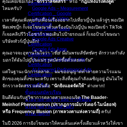
คุณเคยเชื่อเรื่อง
“จักรวาลจัดสรร”
หรือ
“กฎแห่งแรงดึงดูด”
Certification
ไหมครับ?
Google Ads – Measurement
Certification _ Google
Google Ads Video
เวลาที่คุณเพิ่งคุยกับเพื่อนเรื่องอยากไปเที่ยวญี่ปุ่น แล้วจู่ๆ พอเปิด
Certification
ฟีดเฟซบุ๊ก ก็เจอโฆษณาตั๋วเครื่องบินไปญี่ปุ่น พอเปิดเข้า TikTok
Grow Offline Sales
Certification
ก็เจอคลิปรีวิวโอซาก้า พอเดินไปป้ายรถเมล์ ก็เจอป้ายโฆษณา
Google Ads Creative
บริษัททัวร์ญี่ปุ่นอีก!
Certification
Google Ads Apps
คุณอาจจะอุทานในใจว่า
“เชี่ย! นี่มันพรมลิขิตชัดๆ จักรวาลกำลัง
Certification
AI-Powered Shopping ads
บอกให้ฉันไปญี่ปุ่นแน่ๆ รูดบัตรซื้อตั๋วเลยละกัน!”
Certification
AI-Powered Performance Ads
แต่ในฐานะนักการตลาด… ผมขออนุญาตทำลายความโรแมน
Certification
ติกของคุณทิ้งซะนะครับ เพราะสิ่งที่คุณกำลังเผชิญอยู่ มันไม่ใช่
สถานที่เรียน
จักรวาลจัดสรร แต่มันคือ
“นักยิงแอดจัดให้”
ต่างหาก!
ขั้นตอนสมัครเรียน
ยินดีต้อนรับสู่วิชาการตลาดสายหลอนจิต
The Baader-
นโยบายทางธุรกิจ และ การคืนเงิน
Meinhof Phenomenon (ปรากฏการณ์บาร์เดอร์-ไมน์ฮอฟ)
นโยบายความเป็นส่วนตัว
หรือ Frequency Illusion (ภาพลวงตาแห่งความถี่)
ครับ!
นโยบายคุกกี้
ในปี 2026 การยิงโฆษณาให้คนเห็นแค่ครั้งเดียวแล้วหวังให้เขา
คอร์สทั้งหมด