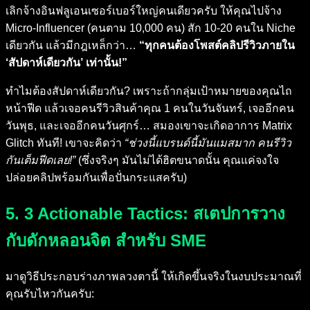
เลิกจ้างอินฟลูเอนเซอร์เบอร์ใหญ่คนเดียวครับ ให้คุณไปจ้าง
Micro-Influencer (คนตาม 10,000 คน) สัก 10-20 คนใน Niche
เดียวกัน แล้วมีกฎเหล็กว่า…
“ทุกคนต้องโพสต์คลิปรีวิวภายใน
‘สัปดาห์เดียวกัน’ เท่านั้น!”
ทำไมต้องสัปดาห์เดียวกัน? เพราะถ้ากลุ่มเป้าหมายของคุณไถ
หน้าฟีด แล้วเจอคนรีวิวสินค้าคุณ 1 คนในวันจันทร์, เจออีกคน
วันพุธ, และเจออีกคนวันศุกร์… สมองเขาจะเกิดอาการ Matrix
Glitch ทันที! เขาจะคิดว่า
“ช่วงนี้แบรนด์นี้มันแมสมาก คนรีวิว
กันเต็มฟีดเลย!”
(ซึ่งจริงๆ มันไม่ได้ฮิตขนาดนั้น คุณแค่จงใจ
ปล่อยคลิปพร้อมกันเพื่อปั่นกระแสครับ)
5. 3 Actionable Tactics: สเตปการวาง
กับดักหลอนจิต สำหรับ SME
มาดูวิธีประกอบร่างภาพลวงตานี้ ให้เกิดขึ้นจริงในงบประมาณที่
คุณรับไหวกันครับ: