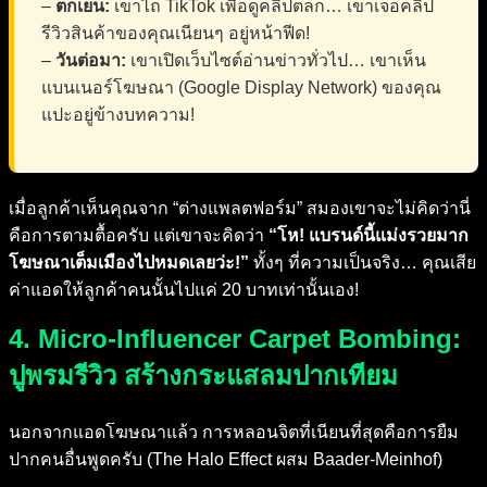
–
ตกเย็น:
เขาไถ TikTok เพื่อดูคลิปตลก… เขาเจอคลิป
รีวิวสินค้าของคุณเนียนๆ อยู่หน้าฟีด!
–
วันต่อมา:
เขาเปิดเว็บไซต์อ่านข่าวทั่วไป… เขาเห็น
แบนเนอร์โฆษณา (Google Display Network) ของคุณ
แปะอยู่ข้างบทความ!
เมื่อลูกค้าเห็นคุณจาก “ต่างแพลตฟอร์ม” สมองเขาจะไม่คิดว่านี่
คือการตามตื้อครับ แต่เขาจะคิดว่า
“โห! แบรนด์นี้แม่งรวยมาก
โฆษณาเต็มเมืองไปหมดเลยว่ะ!”
ทั้งๆ ที่ความเป็นจริง… คุณเสีย
ค่าแอดให้ลูกค้าคนนั้นไปแค่ 20 บาทเท่านั้นเอง!
4. Micro-Influencer Carpet Bombing:
ปูพรมรีวิว สร้างกระแสลมปากเทียม
นอกจากแอดโฆษณาแล้ว การหลอนจิตที่เนียนที่สุดคือการยืม
ปากคนอื่นพูดครับ (The Halo Effect ผสม Baader-Meinhof)