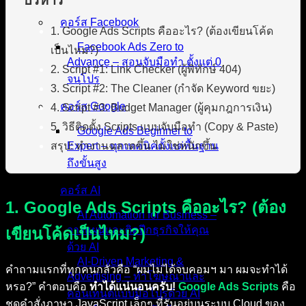
บริหาร
คอร์ส Facebook
1. Google Ads Scripts คืออะไร? (ต้องเขียนโค้ด
Facebook Ads Zero to
เป็นไหม?)
Advance – สอนจับมือทำ ตั้งแต่ 0
2. Script #1: Link Checker (ผู้พิทักษ์ 404)
จนโปร
3. Script #2: The Cleaner (กำจัด Keyword ขยะ)
คอร์ส Google
4. Script #3: Budget Manager (ผู้คุมกฎการเงิน)
5. วิธีติดตั้ง Scripts แบบจับมือทำ (Copy & Paste)
Google Ads Beginner to
สรุป: ทำงานฉลาดขึ้น ไม่ใช่หนักขึ้น
Expert – ทุกเทคนิคตั้งแต่พื้นฐาน
ถึงขั้นสูง
คอร์ส AI
1. Google Ads Scripts คืออะไร? (ต้อง
AI Automation for Business –
วางแผนและติดปีกธุรกิจให้คุณ
เขียนโค้ดเป็นไหม?)
ด้วย AI
AI-Driven Marketing &
คำถามแรกที่ทุกคนกลัวคือ “ผมไม่ได้จบคอมฯ มา ผมจะทำได้
Advertising – ทำโฆษณาและ
หรอ?” คำตอบคือ
ทำได้แน่นอนครับ!
Google Ads Scripts
คือ
คอนเทนต์แบบมือโปรด้วย AI
ชุดคำสั่งภาษา JavaScript เล็กๆ ที่รันอยู่บนระบบ Cloud ของ