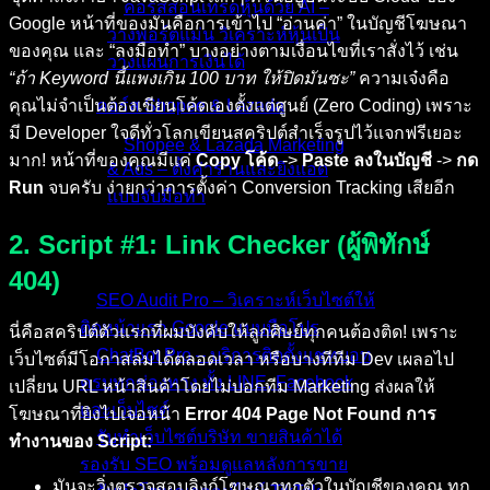
คอร์สสอนเทรดหุ้นด้วย AI –
Google หน้าที่ของมันคือการเข้าไป “อ่านค่า” ในบัญชีโฆษณา
วางพอร์ตแม่น วิเคราะห์หุ้นเป็น
ของคุณ และ “ลงมือทำ” บางอย่างตามเงื่อนไขที่เราสั่งไว้ เช่น
วางแผนการเงินได้
“ถ้า Keyword นี้แพงเกิน 100 บาท ให้ปิดมันซะ”
ความเจ๋งคือ
คุณไม่จำเป็นต้องเขียนโค้ดเองตั้งแต่ศูนย์ (Zero Coding) เพราะ
คอร์ส Shopee & Lazada
มี Developer ใจดีทั่วโลกเขียนสคริปต์สำเร็จรูปไว้แจกฟรีเยอะ
Shopee & Lazada Marketing
มาก! หน้าที่ของคุณมีแค่
Copy โค้ด
->
Paste ลงในบัญชี
->
กด
& Ads – ตั้งค่าร้านและยิงแอด
Run
จบครับ ง่ายกว่าการตั้งค่า Conversion Tracking เสียอีก
แบบจับมือทำ
2. Script #1: Link Checker (ผู้พิทักษ์
บริการของเรา
404)
SEO Audit Pro – วิเคราะห์เว็บไซต์ให้
ติดหน้าแรก Google แบบมือโปร
นี่คือสคริปต์ตัวแรกที่ผมบังคับให้ลูกศิษย์ทุกคนต้องติด! เพราะ
ChatBot Pro – บริการติดตั้งแชทบอท
เว็บไซต์มีโอกาสล่มได้ตลอดเวลา หรือบางทีทีม Dev เผลอไป
ครบทุกช่องทาง ทั้ง LINE, Facebook
เปลี่ยน URL หน้าสินค้าโดยไม่บอกทีม Marketing ส่งผลให้
และเว็บไซต์
โฆษณาที่ยิงไปเจอหน้า
Error 404 Page Not Found
การ
รับทำเว็บไซต์บริษัท ขายสินค้าได้
ทำงานของ Script:
รองรับ SEO พร้อมดูแลหลังการขาย
มันจะวิ่งตรวจสอบลิงก์โฆษณาทุกตัวในบัญชีของคุณ ทุก