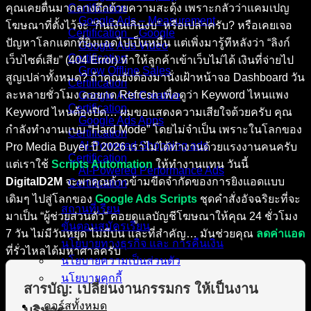
คุณเคยตื่นมากลางดึกด้วยความสะดุ้ง เพราะกลัวว่าแคมเปญ
Certification
Google Ads – Measurement
โฆษณาที่ตั้งไว้จะ “กินเงินเกินงบ” หรือเปล่าครับ? หรือเคยเจอ
Certification _ Google
ปัญหาโลกแตกที่ยิงแอดไปเป็นหมื่น แต่เพิ่งมารู้ทีหลังว่า “ลิงก์
Google Ads Video
Certification
เว็บไซต์เสีย” (404 Error) ทำให้ลูกค้าเข้าเว็บไม่ได้ เงินที่จ่ายไป
Grow Offline Sales
สูญเปล่าทั้งหมด? ถ้าคุณยังต้องมานั่งเฝ้าหน้าจอ Dashboard วัน
Certification
ละหลายชั่วโมง คอยกด Refresh เพื่อดูว่า Keyword ไหนแพง
Google Ads Creative
Certification
Keyword ไหนต้องปิด… ผมขอแสดงความเสียใจด้วยครับ คุณ
Google Ads Apps
กำลังทำงานแบบ “Hard Mode” โดยไม่จำเป็น เพราะในโลกของ
Certification
AI-Powered Shopping ads
Pro Media Buyer ปี 2026 เราไม่ได้ทำงานด้วยแรงงานคนครับ
Certification
แต่เราใช้
Scripts Automation
ให้ทำงานแทน วันนี้
AI-Powered Performance Ads
DigitalD2M
จะพาคุณก้าวข้ามขีดจำกัดของการยิงแอดแบบ
Certification
เดิมๆ ไปสู่โลกของ
Google Ads Scripts
ชุดคำสั่งอัจฉริยะที่จะ
สถานที่เรียน
มาเป็น “ผู้ช่วยส่วนตัว” คอยดูแลบัญชีโฆษณาให้คุณ 24 ชั่วโมง
ขั้นตอนสมัครเรียน
7 วัน ไม่มีวันหยุด ไม่มีบ่น และที่สำคัญ… มันช่วยคุณ
ลดค่าแอด
นโยบายทางธุรกิจ และ การคืนเงิน
ที่รั่วไหลได้มหาศาลครับ
นโยบายความเป็นส่วนตัว
นโยบายคุกกี้
สารบัญ: เปลี่ยนงานกรรมกร ให้เป็นงาน
คอร์สทั้งหมด