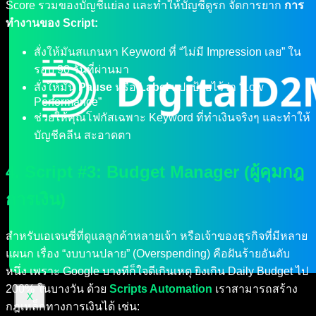
Score รวมของบัญชีแย่ลง และทำให้บัญชีดูรก จัดการยาก
การ
ทำงานของ Script:
สั่งให้มันสแกนหา Keyword ที่ “ไม่มี Impression เลย” ใน
รอบ 90 วันที่ผ่านมา
สั่งให้มัน
Pause
หรือ
Label
แปะป้ายไว้ว่า “Low
Performance”
ช่วยให้คุณโฟกัสเฉพาะ Keyword ที่ทำเงินจริงๆ และทำให้
บัญชีคลีน สะอาดตา
4. Script #3: Budget Manager (ผู้คุมกฎ
การเงิน)
สำหรับเอเจนซี่ที่ดูแลลูกค้าหลายเจ้า หรือเจ้าของธุรกิจที่มีหลาย
แผนก เรื่อง “งบบานปลาย” (Overspending) คือฝันร้ายอันดับ
หนึ่ง เพราะ Google บางทีก็ใจดีเกินเหตุ ยิงเกิน Daily Budget ไป
200% ในบางวัน ด้วย
Scripts Automation
เราสามารถสร้าง
X
กฎเหล็กทางการเงินได้ เช่น: