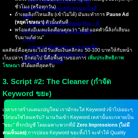
รับทำโฆษณาออนไลน์ TikTok
ชั่วโมง (หรือทุกวัน)
Facebook Google Ads ครบจบในที่
ถ้าเจอลิงก์ไหนเสีย (เข้าไม่ได้) มันจะทำการ
Pause Ad
เดียว
(หยุดโฆษณา)
ตัวนั้นทันที
Digital Marketing Advisor Pro – ที่
พร้อมส่งอีเมลแจ้งเตือนคุณว่า “เฮ้ย! แอดตัวนี้ลิงก์เสียนะ
ปรึกษาการตลาดออนไลน์แบบมือ
รีบมาแก้ด่วน”
อาชีพ
วางแผนเกษียณและการลงทุนเพื่อ
ผลลัพธ์คือคุณจะไม่มีวันเสียเงินคลิกละ 50-100 บาทให้กับหน้า
มนุษย์เงินเดือนโดยผู้เชี่ยวชาญ
เว็บเปล่าๆ อีกต่อไป นี่คือพื้นฐานของการ
เพิ่มประสิทธิภาพ
Investment Advisor
โฆษณา
ที่ได้ผลที่สุดครับ
ผลงานที่ผ่านมา
3. Script #2: The Cleaner (กำจัด
บทความ
ติดต่อผม
Keyword ขยะ)
เวลาเราสร้างแคมเปญใหม่ เรามักจะใส่ Keyword เข้าไปเยอะๆ
ไว้ก่อนใช่ไหมครับ? นานวันเข้า Keyword เหล่านั้นจะกลายเป็น
“ขยะ” ที่รกบัญชี โดยเฉพาะพวกที่มี
Zero Impressions (ไม่มี
คนเห็นเลย)
การปล่อย Keyword ขยะทิ้งไว้ จะทำให้ Quality