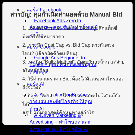
คอร์ส Facebook
สารบัญ: คุมกำเนิดค่าแอดด้วย Manual Bid
Facebook Ads Zero to
Advance – สอนจับมือทำ ตั้งแต่ 0
1. Lowest Cost vs. Manual Bidding: ศึกแท็กซี่
จนโปร
มิเตอร์กับเหมาราคา
2. เจาะลึก Cost Cap vs. Bid Cap ต่างกันตรง
คอร์ส Google
ไหน? (เลือกผิดชีวิตเปลี่ยน)
Google Ads Beginner to
3. เทคนิค “Bully Method”: อัดงบวันละล้าน แต่จ่าย
Expert – ทุกเทคนิคตั้งแต่พื้นฐาน
จริงหลักร้อย
ถึงขั้นสูง
4. วิธีคำนวณราคา Bid: ต้องใส่ตัวเลขเท่าไหร่แอด
คอร์ส AI
ถึงจะวิ่ง?
AI Automation for Business –
5. ปัญหาโลกแตก: “ใส่ Bid แล้วแอดไม่วิ่ง” แก้ยัง
วางแผนและติดปีกธุรกิจให้คุณ
ไง?
ด้วย AI
สรุป: คณิตศาสตร์คือหนทางสู่กำไร
AI-Driven Marketing &
Advertising – ทำโฆษณาและ
คอนเทนต์แบบมือโปรด้วย AI