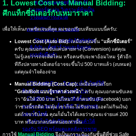
1. Lowest Cost vs. Manual Bidding:
คอร์สสอนเทรดหุ้นด้วย AI –
วางพอร์ตแม่น วิเคราะห์หุ้นเป็น
ศึกแท็กซี่มิเตอร์กับเหมาราคา
วางแผนการเงินได้
เพื่อให้เห็นภาพชัดเจนที่สุด ผมขอเปรียบเทียบแบบนี้ครับ:
คอร์ส Shopee & Lazada
Shopee & Lazada Marketing
Lowest Cost (Auto Bid):
เหมือนคุณขึ้น
“แท็กซี่มิเตอร์”
& Ads – ตั้งค่าร้านและยิงแอด
ครับ คุณบอกคนขับแค่ปลายทาง (Conversion) แต่คุณ
แบบจับมือทำ
ไม่รู้เลยว่ารถจะติดไหม หรือคนขับจะพาอ้อมไหม รู้ตัวอีก
ทีถึงปลายทางมิเตอร์อาจจะขึ้นไป 500 บาทแล้ว (งบหมด)
บริการของเรา
แต่คุณจำใจต้องจ่าย
SEO Audit Pro – วิเคราะห์เว็บไซต์ให้
Manual Bidding (Cost Cap):
เหมือนคุณเรียก
ติดหน้าแรก Google แบบมือโปร
“Grab/Bolt แบบรู้ราคาล่วงหน้า”
ครับ คุณบอกคนขับเลย
ChatBot Pro – บริการติดตั้งแชทบอท
ว่า “ฉันให้ 200 บาท ไปไหม?” ถ้าคนขับ (Facebook) บอก
ครบทุกช่องทาง ทั้ง LINE, Facebook
ว่าช่วงนี้รถติด ไม่คุ้ม เขาก็จะไม่รับงาน (แอดไม่กินเงิน)
และเว็บไซต์
แต่ถ้าเขารับงาน คุณก็มั่นใจได้เลยว่าคุณจะจ่ายแค่ 200
รับทำเว็บไซต์บริษัท ขายสินค้าได้
บาท หรือบวกลบนิดหน่อยเท่านั้น
รองรับ SEO พร้อมดูแลหลังการขาย
การใช้
Manual Bidding
จึงเป็นเกราะป้องกันชั้นดีที่ช่วย Safe