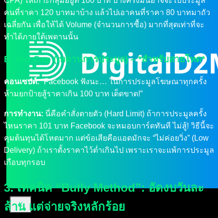
CPA) ให้เกาะกลุ่มอยู่ที่ 100 บาท บางครั้งมันอาจจะไปประมูล
คนที่ราคา 120 บาทมาบ้าง แล้วไปเอาคนที่ราคา 80 บาทมาถัว
เฉลี่ยกัน เพื่อให้ได้ Volume (จำนวนการซื้อ) มากที่สุดเท่าที่จะ
ทำได้ภายใต้เพดานนั้น
B. Bid Cap (เพดานการประมูล) – *สำหรับสายโหด*
คอนเซปต์:
“Facebook ฟังนะ… ในการประมูลโฆษณาทุกครั้ง
ห้ามยกป้ายสู้ราคาเกิน 100 บาท เด็ดขาด!”
การทำงาน:
นี่คือคำสั่งตายตัว (Hard Limit) ถ้าการประมูลครั้ง
ไหนราคา 101 บาท Facebook จะหมอบการ์ดทันที ไม่สู้! วิธีนี้จะ
คุมต้นทุนได้โหดมาก แต่ข้อเสียคือแอดมักจะ “ไม่ค่อยวิ่ง” (Low
Delivery) ถ้าเราตั้งราคาไว้ต่ำเกินไป เพราะเราจะแพ้การประมูล
เกือบทุกรอบ
3. เทคนิค “Bully Method”: อัดงบวันละ
ล้าน แต่จ่ายจริงหลักร้อย
X