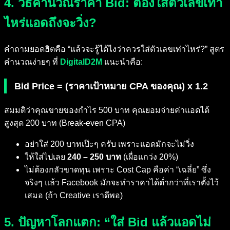
4. วิธีคำนวณราคา Bid: ต้องใส่ตัวเลขเท่า
ไหร่แอดถึงจะวิ่ง?
คำถามยอดฮิตคือ “แล้วจะรู้ได้ไงว่าควรใส่ตัวเลขเท่าไหร่?” สูตร
คำนวณง่ายๆ ที่
DigitalD2M
แนะนำคือ:
Bid Price = (ราคาเป้าหมาย CPA ของคุณ) x 1.2
สมมติว่าคุณขายของกำไร 500 บาท คุณยอมจ่ายค่าแอดได้
สูงสุด 200 บาท (Break-even CPA)
อย่าใส่ 200 บาทเป๊ะๆ ครับ เพราะแอดมักจะไม่วิ่ง
ให้ใส่ไปเลย
240 – 250 บาท
(เผื่อแกว่ง 20%)
ไม่ต้องกลัวขาดทุน เพราะ Cost Cap คือค่า “เฉลี่ย” ซึ่ง
จริงๆ แล้ว Facebook มักจะทำราคาได้ต่ำกว่าที่เราตั้งไว้
เสมอ (ถ้า Creative เราดีพอ)
5. ปัญหาโลกแตก: “ใส่ Bid แล้วแอดไม่