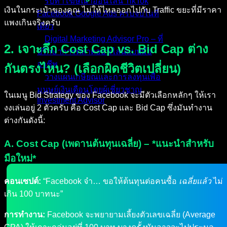
รับทำโฆษณาออนไลน์ TikTok
เงินในกระเป๋าของคุณ ไม่ให้ไหลออกไปกับ Traffic ขยะที่มีราคา
Facebook Google Ads ครบจบในที่
แพงเกินจริงครับ
เดียว
Digital Marketing Advisor Pro – ที่
2. เจาะลึก Cost Cap vs. Bid Cap ต่าง
ปรึกษาการตลาดออนไลน์แบบมือ
อาชีพ
กันตรงไหน? (เลือกผิดชีวิตเปลี่ยน)
วางแผนเกษียณและการลงทุนเพื่อ
มนุษย์เงินเดือนโดยผู้เชี่ยวชาญ
ในเมนู Bid Strategy ของ Facebook จะมีตัวเลือกหลักๆ ให้เรา
Investment Advisor
งงเล่นอยู่ 2 ตัวครับ คือ Cost Cap และ Bid Cap ซึ่งมันทำงาน
ผลงานที่ผ่านมา
ต่างกันดังนี้:
บทความ
A. Cost Cap (เพดานต้นทุนเฉลี่ย) – *แนะนำสำหรับ
ติดต่อผม
มือใหม่*
คอนเซปต์:
“Facebook จ๋า… ขอให้ต้นทุนต่อคนซื้อ
เฉลี่ยแล้ว
ไม่
เกิน 100 บาทนะ”
การทำงาน:
Facebook จะพยายามเลี้ยงตัวเลขเฉลี่ย (Average