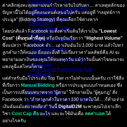
Certification
ค่าคลิกพุ่งทะลุเพดานจนกำไรหายวับไปกับตา… สาเหตุหลักของ
Google Ads – Measurement
ปัญหานี้ไม่ได้อยู่ที่คอนเทนต์เสมอไปครับ แต่อยู่ที่ “กลยุทธ์การ
Certification _ Google
Google Ads Video
ประมูล” (Bidding Strategy) ที่คุณเลือกใช้ต่างหาก
Certification
Grow Offline Sales
โดยปกติแล้ว Facebook จะตั้งค่าเริ่มต้นให้เราเป็น
“Lowest
Certification
Cost” (ต้นทุนต่ำที่สุด)
หรือปัจจุบันเรียกว่า
“Highest Volume”
Google Ads Creative
Certification
ซึ่งแปลว่า
“Facebook จ๋า… เอาเงินฉันไป 1,000 บาท แล้วไปหา
Google Ads Apps
ลูกค้ามาให้หน่อย ยิ่งเยอะยิ่งดี ไม่เกี่ยงราคา”
ผลลัพธ์คือ AI จะ
Certification
พยายามเผาเงินของคุณให้หมดทุกวัน แม้ว่าวันนั้นค่าโฆษณาจะ
AI-Powered Shopping ads
Certification
แพงหูฉี่แค่ไหนก็ตาม
AI-Powered Performance Ads
Certification
แต่สำหรับมือโปรระดับ Top Tier เราไม่ทำแบบนั้นครับ เราใช้สิ่ง
ที่เรียกว่า
Manual Bidding
หรือการประมูลแบบกำหนดเอง ซึ่ง
สถานที่เรียน
เป็นการเปลี่ยนบทบาทจาก “ผู้ตาม” ให้กลายเป็น “ผู้คุมกฎ” สั่ง
ขั้นตอนสมัครเรียน
Facebook ว่า
“ถ้าหาลูกค้าในราคา 100 บาทไม่ได้… ก็ห้ามจ่าย
นโยบายทางธุรกิจ และ การคืนเงิน
เงินฉันแม้แต่บาทเดียว!”
วันนี้
DigitalD2M
จะพาคุณไปเจาะลึก
นโยบายความเป็นส่วนตัว
วิชา
Cost Cap คือ
อะไร และจะใช้มันเพื่อ
ลดค่าแอด
ได้
นโยบายคุกกี้
อย่างไรครับ
คอร์สทั้งหมด