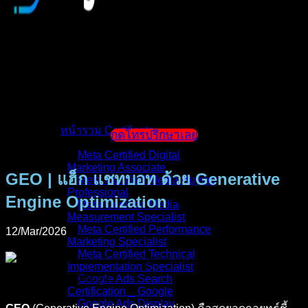
หน้าแรก
แนะนำตัวผู้สอน
หน้ารวม Certificate
กดโทรปรึกษาเลย
Meta Certified Digital
Marketing Associate
GEO | แฮ็ก แชทบอท ด้วย Generative
Meta Certified Media Buying
Professional
Engine Optimization
Meta Certified Media
Measurement Specialist
Meta Certified Performance
12/Mar/2026
Marketing Specialist
Meta Certified Technical
Implementation Specialist
Google Ads Search
Certification _ Google
Google Ads Display