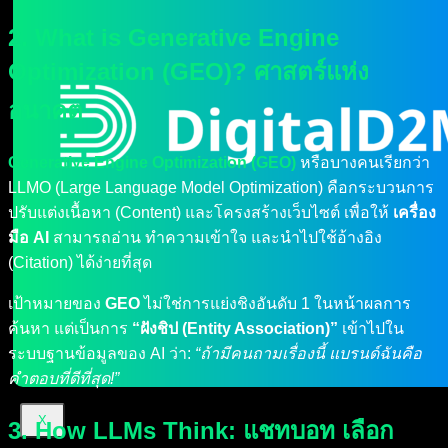
2. What is Generative Engine
Optimization (GEO)? ศาสตร์แห่ง
อนาคต
Generative Engine Optimization (GEO)
หรือบางคนเรียกว่า
LLMO (Large Language Model Optimization) คือกระบวนการ
ปรับแต่งเนื้อหา (Content) และโครงสร้างเว็บไซต์ เพื่อให้
เครื่อง
มือ AI
สามารถอ่าน ทำความเข้าใจ และนำไปใช้อ้างอิง
(Citation) ได้ง่ายที่สุด
เป้าหมายของ
GEO
ไม่ใช่การแย่งชิงอันดับ 1 ในหน้าผลการ
ค้นหา แต่เป็นการ
“ฝังชิป (Entity Association)”
เข้าไปใน
ระบบฐานข้อมูลของ AI ว่า:
“ถ้ามีคนถามเรื่องนี้ แบรนด์ฉันคือ
คำตอบที่ดีที่สุด!”
X
3. How LLMs Think: แชทบอท เลือก