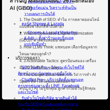
สารบัญ Masterclass: วิชาแฮ็กสมอง
คอร์สสอนเทรดหุ้นด้วย AI –
AI (GEO)
วางพอร์ตแม่น วิเคราะห์หุ้นเป็น
วางแผนการเงินได้
1. The Death of SEO: ทำไม การตลาดออนไลน์
คอร์ส Shopee & Lazada
แบบพึ่งพาลิงก์สีฟ้าถึงตาย?
Shopee & Lazada Marketing
2. What is Generative Engine Optimization
& Ads – ตั้งค่าร้านและยิงแอด
(GEO)? ศาสตร์แห่งอนาคต
แบบจับมือทำ
3. How LLMs Think: แชทบอท เลือกข้อมูลจาก
ไหนมาตอบลูกค้า?
บริการของเรา
4. 3 Actionable Tactics: สูตรป้อนสมอง เครื่อง
SEO Audit Pro – วิเคราะห์เว็บไซต์ให้
มือ AI ให้เชียร์แบรนด์คุณ
ติดหน้าแรก Google แบบมือโปร
5. The Danger Zone: ข้อควรระวัง! การทำ AI
ChatBot Pro – บริการติดตั้งแชทบอท
Spam ที่ทำให้โดนแบนตลอดกาล
ครบทุกช่องทาง ทั้ง LINE, Facebook
สรุป: ถ้า AI ไม่รู้จักคุณ ลูกค้าก็ไม่มีวันรู้จักคุณ
และเว็บไซต์
รับทำเว็บไซต์บริษัท ขายสินค้าได้
รองรับ SEO พร้อมดูแลหลังการขาย