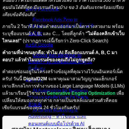
หน่อยว่า ครีมกันแดดสำหรับผิวแพ้ง่าย ราคาไม่เกิน 500 บาท ที่
คุมมันได้ดีที่สุด มีแบรนด์ไหนบ้าง ขอ 3 อันดับแรกพร้อมเปรียบ
คอร์ส Facebook
เทียบข้อดีข้อเสีย”
Facebook Ads Zero to
Advance – สอนจับมือทำ ตั้งแต่ 0
ภายใน 2 วินาที AI พ่นคำตอบออกมาเป็นตารางสวยงาม พร้อม
จนโปร
ระบุชื่อแบรนด์ A, B, และ C… โดยที่ลูกค้า
“ไม่ต้องคลิกเข้าเว็บ
ไหนเลย!”
(ปรากฏการณ์นี้เรียกว่า Zero-Click Search)
คอร์ส Google
คำถามที่น่าขนลุกคือ: ทำไม AI ถึงเลือกแบรนด์ A, B, C มา
Google Ads Beginner to
ตอบ? แล้วทำไมแบรนด์ของคุณถึงไม่ถูกพูดถึง?
Expert – ทุกเทคนิคตั้งแต่พื้นฐาน
ถึงขั้นสูง
คำตอบซ่อนอยู่ในโครงสร้างข้อมูลที่คุณวางไว้บนอินเทอร์เน็ต
ครับ! วันนี้
DigitalD2M
จะพาคุณมาสวมวิญญาณแฮ็กเกอร์
คอร์ส AI
เจาะลึกกลไกการทำงานของ Large Language Models (LLMs)
AI Automation for Business –
แล้วมาเรียนรู้วิชามาร
Generative Engine Optimization
เพื่อ
วางแผนและติดปีกธุรกิจให้คุณ
เปลี่ยนให้สมองกลทุกค่าย กลายเป็นเซลล์แมนส่วนตัวที่คอย
ด้วย AI
เชียร์แบรนด์ของคุณ 24 ชั่วโมงกันครับ!
AI-Driven Marketing &
Advertising – ทำโฆษณาและ
คอนเทนต์แบบมือโปรด้วย AI