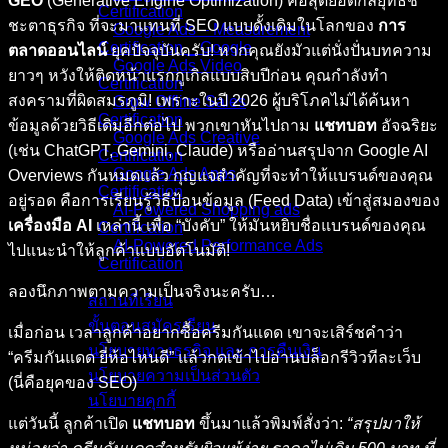
GEO
(Generative Engine Optimization) คือสุดยอดกลยุทธ์ชี้
Certification
ชะตาธุรกิจ ที่จะมาแทนที่ SEO แบบดั้งเดิมในโลกของ
การ
Google Ads – Measurement
Certification _ Google
ตลาดออนไลน์
ยุคปัจจุบันครับ! หากคุณยังมัวแต่นั่งปั่นบทความ
Google Ads Video
ยาวๆ หวังให้ติดหน้าแรกกูเกิลแบบสิบปีก่อน คุณกำลังทำ
Certification
สงครามที่ผิดสมรภูมิ! เพราะในปี 2026 ผู้บริโภคไม่ได้ค้นหา
Grow Offline Sales
Certification
ข้อมูลด้วยวิธีเดิมอีกต่อไป พวกเขาหันไปถาม
แชทบอท
อัจฉริยะ
Google Ads Creative
(เช่น ChatGPT, Gemini, Claude) หรืออ่านสรุปจาก Google AI
Certification
Google Ads Apps
Overviews กันหมดแล้ว กุญแจสำคัญที่จะทำให้แบรนด์ของคุณ
Certification
อยู่รอด คือการเรียนรู้วิธีป้อนข้อมูล (Feed Data) เข้าสู่สมองของ
AI-Powered Shopping ads
เครื่องมือ AI
เหล่านี้ เพื่อ “บังคับ” ให้มันหยิบชื่อแบรนด์ของคุณ
Certification
AI-Powered Performance Ads
ไปแนะนำให้ลูกค้าแบบอัตโนมัติ!
Certification
ลองนึกภาพตามความเป็นจริงนะครับ…
สถานที่เรียน
ขั้นตอนสมัครเรียน
เมื่อก่อน เวลาลูกค้าอยากซื้อครีมกันแดด เขาจะเสิร์ชคำว่า
นโยบายทางธุรกิจ และ การคืนเงิน
“ครีมกันแดด ยี่ห้อไหนดี” แล้วกดเข้าไปอ่านบล็อกรีวิวทีละเว็บ
นโยบายความเป็นส่วนตัว
(นี่คือยุคของ SEO)
นโยบายคุกกี้
แต่วันนี้ ลูกค้าเปิด
แชทบอท
ขึ้นมาแล้วพิมพ์สั่งว่า:
“สรุปมาให้
คอร์สทั้งหมด