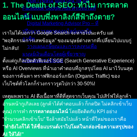
รับทำโฆษณาออนไลน์ TikTok
1. The Death of SEO: ทำไม การตลาด
Facebook Google Ads ครบจบในที่
ออนไลน์ แบบพึ่งพาลิงก์สีฟ้าถึงตาย?
เดียว
Digital Marketing Advisor Pro – ที่
ปรึกษาการตลาดออนไลน์แบบมือ
เราไม่ได้บอกว่า Google Search จะหายไปนะครับ แต่
อาชีพ
“พฤติกรรมการเสพข้อมูล” ของมนุษย์ต่างหากที่เปลี่ยนไปแบบกู่
วางแผนเกษียณและการลงทุนเพื่อ
ไม่กลับ!
มนุษย์เงินเดือนโดยผู้เชี่ยวชาญ
Investment Advisor
ตั้งแต่กูเกิลเปิดตัวฟีเจอร์ SGE (Search Generative Experience)
หรือ AI Overviews ที่นำเอาคำตอบที่ถูกสรุปโดย AI มาไว้บนสุด
ผลงานที่ผ่านมา
ของการค้นหา ทราฟฟิกออร์แกนิก (Organic Traffic) ของ
บทความ
เว็บไซต์ทั่วโลกก็ร่วงกราวรูดไปกว่า 30-50%!
ติดต่อผม
เหตุผลเพราะ AI ดึงเนื้อหาที่ดีที่สุดจากเว็บคุณ ไปเสิร์ฟให้ลูกค้า
อ่านหน้ากูเกิลเลย (ลูกค้าได้คำตอบแล้ว ก็กดปิด ไม่คลิกเข้าเว็บ
คุณ) การทำ
การตลาดออนไลน์
โดยยึดติดกับ KPI อย่าง
“จำนวนคลิกเข้าเว็บ” จึงล้าสมัยไปแล้ว หน้าที่ใหม่ของเราคือ
“ทำยังไงก็ได้ ให้ชื่อแบรนด์เราไปโผล่ในกล่องข้อความสรุปของ
AI ให้ได้!”