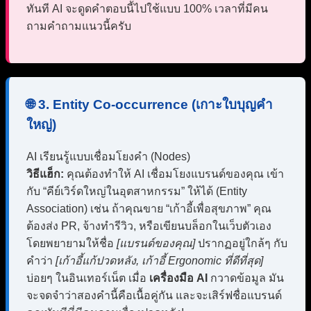
ทันที AI จะดูดคำตอบนี้ไปใช้แบบ 100% เวลาที่มีคน
ถามคำถามแนวนี้ครับ
🌐 3. Entity Co-occurrence (เกาะใบบุญคำ
ใหญ่)
AI เรียนรู้แบบเชื่อมโยงคำ (Nodes)
วิธีแฮ็ก:
คุณต้องทำให้ AI เชื่อมโยงแบรนด์ของคุณ เข้า
กับ “คีย์เวิร์ดใหญ่ในอุตสาหกรรม” ให้ได้ (Entity
Association) เช่น ถ้าคุณขาย “เก้าอี้เพื่อสุขภาพ” คุณ
ต้องส่ง PR, จ้างทำรีวิว, หรือเขียนบล็อกในเว็บตัวเอง
โดยพยายามให้ชื่อ
[แบรนด์ของคุณ]
ปรากฏอยู่ใกล้ๆ กับ
คำว่า
[เก้าอี้แก้ปวดหลัง, เก้าอี้ Ergonomic ที่ดีที่สุด]
บ่อยๆ ในอินเทอร์เน็ต เมื่อ
เครื่องมือ AI
กวาดข้อมูล มัน
จะจดจำว่าสองคำนี้คือเนื้อคู่กัน และจะเสิร์ฟชื่อแบรนด์