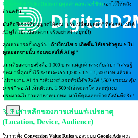
Conversion Value Rules (กฎมูลค่าคอนเวอร์ชัน)
เอาไว้ให้หลัง
บ้านครับ
มันคือฟีเจอร์ที่อนุญาตให้คุณ “ปรับเปลี่ยนมูลค่า” ที่ส่งกลับไปให้
AI ดูได้ (บิดเบือนความจริงอย่างมีกลยุทธ์!)
คุณสามารถตั้งกฎว่า:
“ถ้าเงื่อนไข X เกิดขึ้น ให้เอาตัวคูณ Y ไป
คูณยอดขายนั้น ก่อนจะส่งให้ AI ดู!”
สมมติยอดขายจริงคือ 1,000 บาท แต่ลูกค้าตรงกับสเปก “เศรษฐี
กทม.” ที่คุณตั้งไว้ ระบบจะเอา 1,000 x 1.5 = 1,500 บาท แล้วส่ง
ไปรายงาน AI ว่า
“เจ้านาย! แอดตัวนี้ทำเงินได้ 1,500 บาทนะ คุ้ม
มาก!”
พอ AI เห็นตัวเลข 1,500 มันก็จะตาโต และทุ่มงบ
ประมาณไปตามล่าหาคน กทม. มาให้คุณแบบบ้าคลั่งทันทีครับ!
3. 3 เสาหลักของการเล่นแร่แปรธาตุ
X
(Location, Device, Audience)
ในการตั้ง
Conversion Value Rules
ของระบบ
Google Ads
คุณ