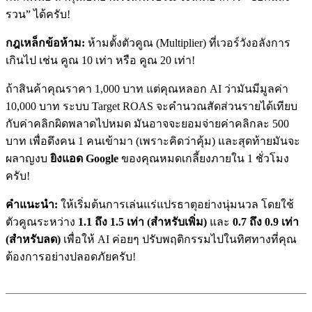
รวน” ได้ครับ!
กฎเหล็กข้อห้าม:
ห้ามตั้งตัวคูณ (Multiplier) ที่เวอร์วังอลังการ
เกินไป เช่น คูณ 10 เท่า หรือ คูณ 20 เท่า!
ถ้าสินค้าคุณราคา 1,000 บาท แต่คุณหลอก AI ว่ามันมีมูลค่า
10,000 บาท ระบบ Target ROAS จะคำนวณสัดส่วนรายได้เทียบ
กับค่าคลิกผิดพลาดไปหมด มันอาจจะยอมจ่ายค่าคลิกละ 500
บาท เพื่อดึงคน 1 คนเข้ามา (เพราะคิดว่าคุ้ม) และสุดท้ายมันจะ
ผลาญงบ
ยิงแอด Google
ของคุณหมดเกลี้ยงภายใน 1 ชั่วโมง
ครับ!
คำแนะนำ:
ให้เริ่มต้นการเล่นแร่แปรธาตุอย่างนุ่มนวล โดยใช้
ตัวคูณระหว่าง
1.1 ถึง 1.5 เท่า (สำหรับเพิ่ม)
และ
0.7 ถึง 0.9 เท่า
(สำหรับลด)
เพื่อให้ AI ค่อยๆ ปรับพฤติกรรมไปในทิศทางที่คุณ
ต้องการอย่างปลอดภัยครับ!