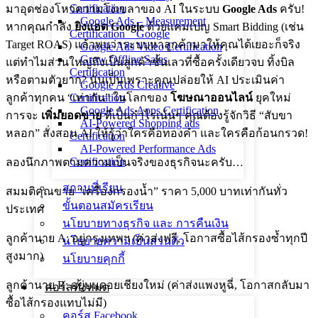
Certification
มาอุดช่องโหว่ความโง่เขลาของ AI ในระบบ
Google Ads
ครับ!
Google Ads – Measurement
หากคุณกำลัง
ยิงแอด Google
ด้วยแคมเปญ Smart Bidding (เช่น
Certification _ Google
Target ROAS) แล้วพบว่าระบบหาลูกค้ามาให้คุณได้เยอะก็จริง
Google Ads Video Certification
Grow Offline Sales
แต่ทำไมส่วนใหญ่ถึงเป็นลูกค้าชั้นเลวที่ซื้อครั้งเดียวจบ ทิ้งบิล
Certification
หรือตามตัวยาก? นั่นเป็นเพราะคุณปล่อยให้ AI ประเมินค่า
Google Ads Creative
ลูกค้าทุกคน “เท่ากัน” ในโลกของ
โฆษณาออนไลน์
ยุคใหม่
Certification
Google Ads Apps Certification
การจะ
เพิ่มยอดขาย
ที่เป็นกำไรเน้นๆ คุณต้องรู้จักวิธี “สับขา
AI-Powered Shopping ads
หลอก” สั่งสอน AI ให้รู้ว่าใครคือทองคำ และใครคือก้อนกรวด!
Certification
AI-Powered Performance Ads
Certification
ลองนึกภาพตามความเป็นจริงของธุรกิจนะครับ…
สถานที่เรียน
สมมติคุณขาย “เครื่องกรองน้ำ” ราคา 5,000 บาทเท่ากันทั่ว
ขั้นตอนสมัครเรียน
ประเทศ
นโยบายทางธุรกิจ และ การคืนเงิน
ลูกค้านาย A: อยู่กรุงเทพฯ (ค่าส่งฟรี, โอกาสซื้อไส้กรองซ้ำทุกปี
นโยบายความเป็นส่วนตัว
สูงมาก)
นโยบายคุกกี้
ลูกค้านาย B: อยู่บนดอยเชียงใหม่ (ค่าส่งแพงหูฉี่, โอกาสกลับมา
คอร์สทั้งหมด
ซื้อไส้กรองแทบไม่มี)
คอร์ส Facebook