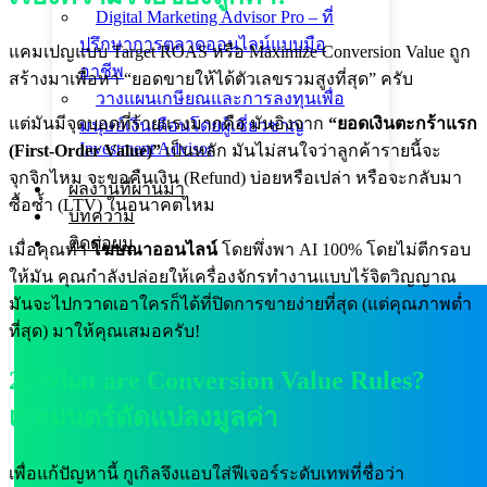
Digital Marketing Advisor Pro – ที่
ปรึกษาการตลาดออนไลน์แบบมือ
แคมเปญแบบ Target ROAS หรือ Maximize Conversion Value ถูก
อาชีพ
สร้างมาเพื่อหา “ยอดขายให้ได้ตัวเลขรวมสูงที่สุด” ครับ
วางแผนเกษียณและการลงทุนเพื่อ
แต่มันมีจุดบอดที่ร้ายแรงมากคือ มันอิงจาก
“ยอดเงินตะกร้าแรก
มนุษย์เงินเดือนโดยผู้เชี่ยวชาญ
Investment Advisor
(First-Order Value)”
เป็นหลัก มันไม่สนใจว่าลูกค้ารายนี้จะ
จุกจิกไหม จะขอคืนเงิน (Refund) บ่อยหรือเปล่า หรือจะกลับมา
ผลงานที่ผ่านมา
ซื้อซ้ำ (LTV) ในอนาคตไหม
บทความ
ติดต่อผม
เมื่อคุณทำ
โฆษณาออนไลน์
โดยพึ่งพา AI 100% โดยไม่ตีกรอบ
ให้มัน คุณกำลังปล่อยให้เครื่องจักรทำงานแบบไร้จิตวิญญาณ
มันจะไปกวาดเอาใครก็ได้ที่ปิดการขายง่ายที่สุด (แต่คุณภาพต่ำ
ที่สุด) มาให้คุณเสมอครับ!
2. What are Conversion Value Rules?
เวทมนตร์ดัดแปลงมูลค่า
เพื่อแก้ปัญหานี้ กูเกิลจึงแอบใส่ฟีเจอร์ระดับเทพที่ชื่อว่า