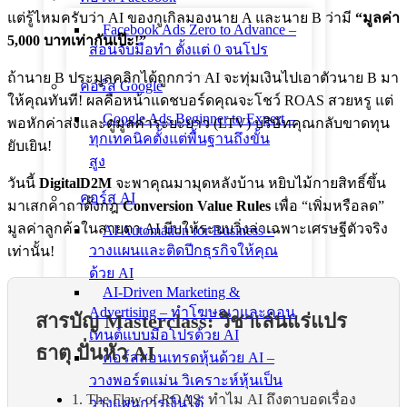
แต่รู้ไหมครับว่า AI ของกูเกิลมองนาย A และนาย B ว่ามี
“มูลค่า
Facebook Ads Zero to Advance –
5,000 บาทเท่ากันเป๊ะ!”
สอนจับมือทำ ตั้งแต่ 0 จนโปร
ถ้านาย B ประมูลคลิกได้ถูกกว่า AI จะทุ่มเงินไปเอาตัวนาย B มา
คอร์ส Google
ให้คุณทันที! ผลคือหน้าแดชบอร์ดคุณจะโชว์ ROAS สวยหรู แต่
Google Ads Beginner to Expert –
พอหักค่าส่งและดูมูลค่าระยะยาว (LTV) บริษัทคุณกลับขาดทุน
ทุกเทคนิคตั้งแต่พื้นฐานถึงขั้น
ยับเยิน!
สูง
วันนี้
DigitalD2M
จะพาคุณมามุดหลังบ้าน หยิบไม้กายสิทธิ์ขึ้น
คอร์ส AI
มาเสกคาถาตั้งกฎ
Conversion Value Rules
เพื่อ “เพิ่มหรือลด”
มูลค่าลูกค้าในสายตา AI บีบให้ระบบวิ่งล่าเฉพาะเศรษฐีตัวจริง
AI Automation for Business –
วางแผนและติดปีกธุรกิจให้คุณ
เท่านั้น!
ด้วย AI
AI-Driven Marketing &
Advertising – ทำโฆษณาและคอน
สารบัญ Masterclass: วิชาเล่นแร่แปร
เทนต์แบบมือโปรด้วย AI
ธาตุ ปั่นหัว AI
คอร์สสอนเทรดหุ้นด้วย AI –
วางพอร์ตแม่น วิเคราะห์หุ้นเป็น
1. The Flaw of ROAS: ทำไม AI ถึงตาบอดเรื่อง
วางแผนการเงินได้