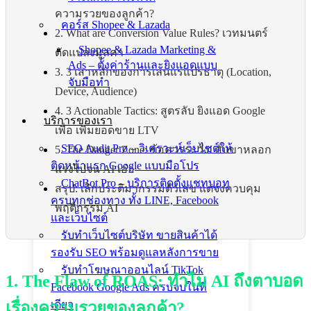
ความรวยของลูกค้า?
คอร์ส Shopee & Lazada
2. What are Conversion Value Rules? เวทมนตร์
Shopee & Lazada Marketing &
ดัดแปลงมูลค่า
Ads – ตั้งค่าร้านและยิงแอดแบบ
3. 3 เสาหลักของการเล่นแร่แปรธาตุ (Location,
จับมือทำ
Device, Audience)
4. 3 Actionable Tactics: สูตรลับ ยิงแอด Google
บริการของเรา
เพื่อ เพิ่มยอดขาย LTV
SEO Audit Pro – วิเคราะห์เว็บไซต์ให้
5. The Danger Zone: ข้อควรระวัง! สับขาหลอก
ติดหน้าแรก Google แบบมือโปร
แรงไปจน AI เอ๋อ
ChatBot Pro – บริการติดตั้งแชทบอท
สรุป: เลิกประติมากรรมตัวเลข แต่จงควบคุม
ครบทุกช่องทาง ทั้ง LINE, Facebook
พฤติกรรม AI
และเว็บไซต์
รับทำเว็บไซต์บริษัท ขายสินค้าได้
รองรับ SEO พร้อมดูแลหลังการขาย
รับทำโฆษณาออนไลน์ TikTok
1. The Flaw of ROAS: ทำไม AI ถึงตาบอด
Facebook Google Ads ครบจบในที่
เดียว
เรื่องความรวยของลูกค้า?