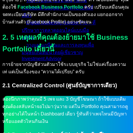
รับทำโฆษณาออนไลน์ TikTok
ต้องใช้
Facebook Business Portfolio
ครับ เปรียบเสมือนคุณ
Facebook Google Ads ครบจบในที่
จดทะเบียนบริษัท มีตึกสำนักงานเป็นของตัวเอง แยกออกจาก
เดียว
บ้านส่วนตัว (Facebook Profile) อย่างชัดเจน
Digital Marketing Advisor Pro – ที่
ปรึกษาการตลาดออนไลน์แบบมือ
2. 5 เหตุผลที่คุณต้องย้ายมาใช้ Business
อาชีพ
วางแผนเกษียณและการลงทุนเพื่อ
Portfolio เดี๋ยวนี้
มนุษย์เงินเดือนโดยผู้เชี่ยวชาญ
Investment Advisor
การย้ายจากบัญชีส่วนตัวมาใช้ระบบธุรกิจ ไม่ใช่แค่เรื่องความ
ผลงานที่ผ่านมา
เท่ แต่เป็นเรื่องของ “ความได้เปรียบ” ครับ
บทความ
ติดต่อผม
2.1 Centralized Control (ศูนย์บัญชาการเดียว)
ลองนึกภาพว่าคุณมี 5 เพจ และ 3 บัญชีโฆษณา ถ้าใช้แบบเดิม
คุณต้องสลับหน้าจอไปมาวุ่นวาย แต่ใน Portfolio คุณสามารถดู
ทุกอย่างได้ในหน้า Dashboard เดียว รู้ทันทีว่าเพจไหนมีปัญหา
หรือแอดตัวไหนกินเงิน