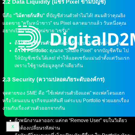
2.2 Data Liquidity (แชร์ Pixel ข้ามบัญชี)
นี่คือ
“ไม้ตายก้นหีบ”
ที่บัญชีส่วนตัวทำไม่ได้! สมมติว่าคุณยิง
แอดขาย “ครีมหน้าขาว” จน Pixel ฉลาดมากแล้ว วันหนึ่งคุณ
อยากเปิดแบรนด์ใหม่ขาย “เซรั่ม”
ถ้าใช้บัญชีส่วนตัว:
คุณต้องเริ่มเก็บ Data ใหม่จากศูนย์
ถ้าใช้ Portfolio:
คุณกด “Share Pixel” จากบัญชีครีม ไป
ให้บัญชีเซรั่มได้เลย! ทำให้แอดเซรั่มแม่นยำตั้งแต่วันแรก
เพราะใช้ฐานข้อมูลลูกค้าเดียวกัน
2.3 Security (ความปลอดภัยระดับองค์กร)
จุดตายของ SME คือ “ใช้เฟสส่วนตัวยิงแอด” พอเฟสโดนแฮก
หรือโดนแบน ธุรกิจจบเห่ทันที แต่ระบบ Portfolio ช่วยแยกเรื่อง
งานกับเรื่องส่วนตัวออกจากกัน
ถ้าพนักงานลาออก: แค่กด “Remove User” จบในวิเดียว
X
ไม่ต้องเปลี่ยนรหัสผ่าน