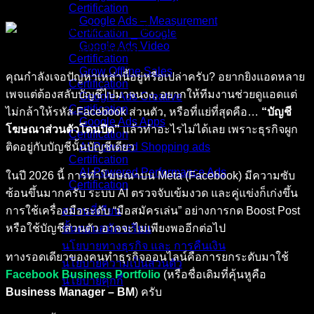
Certification
Google Ads – Measurement
Certification _ Google
Google Ads Video
Certification
Grow Offline Sales
คุณกำลังเจอปัญหาเหล่านี้อยู่หรือเปล่าครับ? อยากยิงแอดหลาย
Certification
เพจแต่ต้องสลับบัญชีไปมาจนงง, อยากให้ทีมงานช่วยดูแอดแต่
Google Ads Creative
Certification
ไม่กล้าให้รหัส Facebook ส่วนตัว, หรือที่แย่ที่สุดคือ…
“บัญชี
Google Ads Apps
โฆษณาส่วนตัวโดนปิด”
แล้วทำอะไรไม่ได้เลย เพราะธุรกิจผูก
Certification
ติดอยู่กับบัญชีนั้นบัญชีเดียว
AI-Powered Shopping ads
Certification
AI-Powered Performance Ads
ในปี 2026 นี้ การทำโฆษณาบน Meta (Facebook) มีความซับ
Certification
ซ้อนขึ้นมากครับ ระบบ AI ตรวจจับเข้มงวด และคู่แข่งก็เก่งขึ้น
การใช้เครื่องมือระดับ “มือสมัครเล่น” อย่างการกด Boost Post
สถานที่เรียน
หรือใช้บัญชีส่วนตัว อาจจะไม่เพียงพออีกต่อไป
ขั้นตอนสมัครเรียน
นโยบายทางธุรกิจ และ การคืนเงิน
ทางรอดเดียวของคนทำธุรกิจออนไลน์คือการยกระดับมาใช้
นโยบายความเป็นส่วนตัว
Facebook Business Portfolio
(หรือชื่อเดิมที่คุ้นหูคือ
นโยบายคุกกี้
Business Manager – BM
) ครับ
คอร์สทั้งหมด