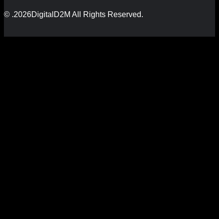
© .2026DigitalD2M All Rights Reserved.