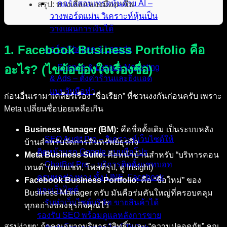
คอร์สสอนเทรดหุ้นด้วย AI –
สรุป: ทางเลือกของมืออาชีพ
วางพอร์ตแม่น วิเคราะห์หุ้นเป็น
วางแผนการเงินได้
1. Facebook Business Portfolio คือ
คอร์ส Shopee & Lazada
อะไร? (ไขข้อข้องใจเรื่องชื่อ)
Shopee & Lazada Marketing
& Ads – ตั้งค่าร้านและยิงแอด
แบบจับมือทำ
ก่อนอื่นเรามาเคลียร์เรื่อง “ชื่อเรียก” ที่ชวนงงกันก่อนครับ เพราะ
Meta เปลี่ยนชื่อบ่อยเหลือเกิน
บริการของเรา
Business Manager (BM):
คือชื่อดั้งเดิม เป็นระบบหลัง
SEO Audit Pro – วิเคราะห์เว็บไซต์ให้
บ้านสำหรับจัดการสินทรัพย์ธุรกิจ
ติดหน้าแรก Google แบบมือโปร
Meta Business Suite:
คือหน้าบ้านสำหรับ “บริหารคอน
ChatBot Pro – บริการติดตั้งแชทบอท
เทนต์” (ตอบแชท, โพสต์รูป, ดู Insight)
ครบทุกช่องทาง ทั้ง LINE, Facebook
Facebook Business Portfolio:
คือ “ชื่อใหม่” ของ
และเว็บไซต์
Business Manager ครับ มันคือร่มคันใหญ่ที่ครอบคลุม
รับทำเว็บไซต์บริษัท ขายสินค้าได้
ทุกอย่างของธุรกิจคุณไว้
รองรับ SEO พร้อมดูแลหลังการขาย
สรุปง่ายๆ: ถ้าคุณอยากบริหาร “สิทธิ์” และ “ความปลอดภัย” คุณ