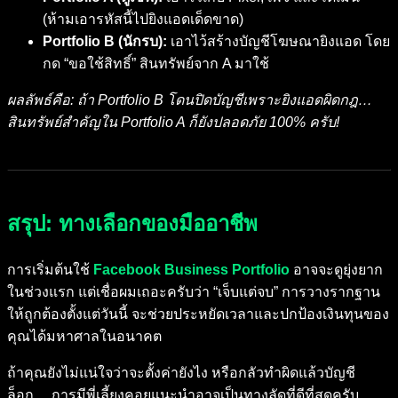
(ห้ามเอารหัสนี้ไปยิงแอดเด็ดขาด)
Portfolio B (นักรบ):
เอาไว้สร้างบัญชีโฆษณายิงแอด โดย
กด “ขอใช้สิทธิ์” สินทรัพย์จาก A มาใช้
ผลลัพธ์คือ: ถ้า Portfolio B โดนปิดบัญชีเพราะยิงแอดผิดกฎ…
สินทรัพย์สำคัญใน Portfolio A ก็ยังปลอดภัย 100% ครับ!
สรุป: ทางเลือกของมืออาชีพ
การเริ่มต้นใช้
Facebook Business Portfolio
อาจจะดูยุ่งยาก
ในช่วงแรก แต่เชื่อผมเถอะครับว่า “เจ็บแต่จบ” การวางรากฐาน
ให้ถูกต้องตั้งแต่วันนี้ จะช่วยประหยัดเวลาและปกป้องเงินทุนของ
คุณได้มหาศาลในอนาคต
ถ้าคุณยังไม่แน่ใจว่าจะตั้งค่ายังไง หรือกลัวทำผิดแล้วบัญชี
ล็อก… การมีพี่เลี้ยงคอยแนะนำอาจเป็นทางลัดที่ดีที่สุดครับ