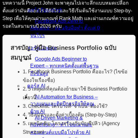
บทความนี้ Project John จะพาคุณไปเจาะลึกแบบหมดเปลือก
คอร์ส Facebook
ตั้งแต่ว่ามันคืออะไร ดียังไง และวิธีเริ่มต้นใช้งานแบบ Step-by-
Step เพื่อให้คุณผ่านเกณฑ์ Rank Math และผ่านเกณฑ์ความอยู่
Facebook Ads Zero to
รอดในสนามรบปี 2026 ครับ
Advance – สอนจับมือทำ ตั้งแต่ 0
จนโปร
สารบัญ: คู่มือ Business Portfolio ฉบับ
คอร์ส Google
สมบูรณ์
Google Ads Beginner to
Expert – ทุกเทคนิคตั้งแต่พื้นฐาน
1. Facebook Business Portfolio คืออะไร? (ไขข้อ
ถึงขั้นสูง
ข้องใจเรื่องชื่อ)
คอร์ส AI
2. 5 เหตุผลที่คุณต้องย้ายมาใช้ Business Portfolio
AI Automation for Business –
เดี๋ยวนี้
วางแผนและติดปีกธุรกิจให้คุณ
3. Checklist: ใครบ้างที่ “จำเป็น” ต้องใช้?
ด้วย AI
4. วิธีสมัครและตั้งค่าเบื้องต้น (Step-by-Step)
AI-Driven Marketing &
5. เทคนิคลับ: โครงสร้างกันบัญชีปลิว (Agency
Advertising – ทำโฆษณาและ
Structure)
คอนเทนต์แบบมือโปรด้วย AI