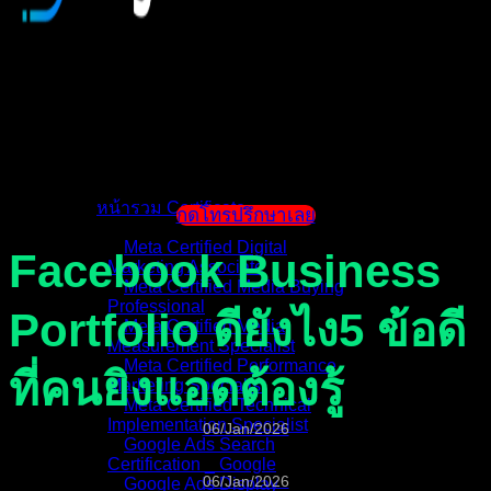
หน้าแรก
แนะนำตัวผู้สอน
หน้ารวม Certificate
กดโทรปรึกษาเลย
Meta Certified Digital
Facebook Business
Marketing Associate
Meta Certified Media Buying
Professional
Portfolio ดียังไง5 ข้อดี
Meta Certified Media
Measurement Specialist
Meta Certified Performance
ที่คนยิงแอดต้องรู้
Marketing Specialist
Meta Certified Technical
Implementation Specialist
06/Jan/2026
Google Ads Search
Certification _ Google
06/Jan/2026
Google Ads Display