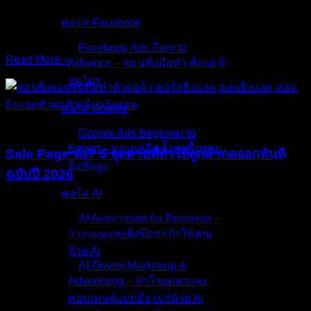
โทษว่าค่าแอดแพง หรือโทษว่า AI นำส่งมั่วครับ เพราะจำเลยตัว
คอร์ส Facebook
จริงที่ทำให้เงินคุณจม อาจจะเป็น
Facebook Ads Zero to
Read More »
Advance – สอนจับมือทำ ตั้งแต่ 0
09/Jan/2026
No Comments
จนโปร
คอร์ส Google
บทความ
Google Ads Beginner to
Expert – ทุกเทคนิคตั้งแต่พื้นฐาน
Sale Page พัง? 5 จุดตายที่ทำให้ลูกค้ากดออกทันที
ถึงขั้นสูง
ฉบับปี 2026
คอร์ส AI
คุณเคยสงสัยไหมครับ? ว่าทำไมบางคนยิงแอดสินค้าตัวเดียวกัน
AI Automation for Business –
แต่ยอดขายต่างกันราวฟ้ากับเหว? คำตอบไม่ได้อยู่ที่ “การยิง
วางแผนและติดปีกธุรกิจให้คุณ
แอด” เพียงอย่างเดียวครับ แต่อยู่ที่ “วิธีทำ Sale Page” (หน้าปิด
ด้วย AI
การขาย) ที่แข็งแรงพอจะเปลี่ยนคนดูให้กลายเป็นคนซื้อได้ต่าง
AI-Driven Marketing &
หาก ในปี 2026 ที่ค่าแอดแพงขึ้นทุกวัน การมีเว็บไซต์ที่ออกแบบ
Advertising – ทำโฆษณาและ
มาผิดๆ ก็เหมือนการเอาเงินไปละลายแม่น้ำ วันนี้
คอนเทนต์แบบมือโปรด้วย AI