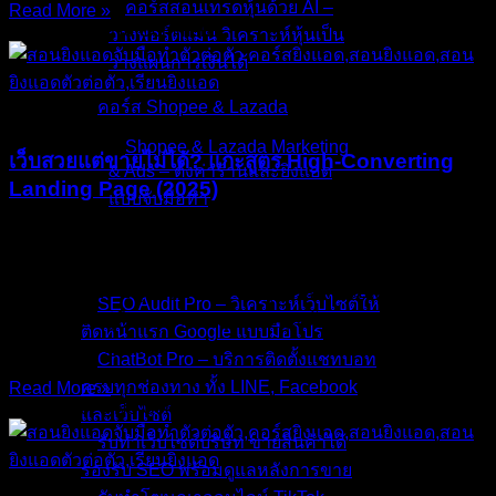
คอร์สสอนเทรดหุ้นด้วย AI –
Read More »
02/Jan/2026
No Comments
วางพอร์ตแม่น วิเคราะห์หุ้นเป็น
วางแผนการเงินได้
คอร์ส Shopee & Lazada
บทความ
Shopee & Lazada Marketing
เว็บสวยแต่ขายไม่ได้? แกะสูตร High-Converting
& Ads – ตั้งค่าร้านและยิงแอด
Landing Page (2025)
แบบจับมือทำ
คุณเคยสงสัยไหมครับ? ทำไมยิงแอด Facebook หรือ Google
บริการของเรา
คนคลิกเข้าเว็บเยอะแยะ แต่สุดท้ายกลับ เว็บสวยขายไม่ได้? ไม่มี
ใครกดสั่งซื้อ? ปัญหานี้อาจไม่ได้อยู่ที่สินค้า หรือกลุ่มเป้าหมาย
SEO Audit Pro – วิเคราะห์เว็บไซต์ให้
ครับ แต่มันอยู่ที่ Landing Page ของคุณนั่นเอง หลายคนเข้าใจ
ติดหน้าแรก Google แบบมือโปร
ผิดว่า Landing Page
ChatBot Pro – บริการติดตั้งแชทบอท
ครบทุกช่องทาง ทั้ง LINE, Facebook
Read More »
21/Dec/2025
No Comments
และเว็บไซต์
รับทำเว็บไซต์บริษัท ขายสินค้าได้
รองรับ SEO พร้อมดูแลหลังการขาย
บทความ