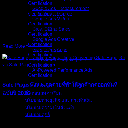
Certification
คุณกำลังตกอยู่ในสถานการณ์แบบนี้ไหมครับ? ยิงแอด
Google Ads – Measurement
Certification _ Google
Facebook หรือ TikTok ไปวันละเป็นพันๆ บาท ตัวเลขใน Ads
Google Ads Video
Manager บอกว่ามีคนคลิกเข้าเว็บ (Link Clicks) เป็นร้อยเป็นพัน
Certification
คน… แต่พอมาดูยอดสั่งซื้อ (Conversion) กลับนิ่งสนิท หรือมี
Grow Offline Sales
Certification
หลุดรอดมาแค่
Google Ads Creative
Certification
Read More »
Google Ads Apps
17/Jan/2026
No Comments
Certification
AI-Powered Shopping ads
Certification
AI-Powered Performance Ads
บทความ
Certification
Sale Page พัง? 5 จุดตายที่ทำให้ลูกค้ากดออกทันที
สถานที่เรียน
ฉบับปี 2026
ขั้นตอนสมัครเรียน
นโยบายทางธุรกิจ และ การคืนเงิน
คุณเคยสงสัยไหมครับว่าทำไม Sale Page ของคู่แข่งถึงขายดี
นโยบายความเป็นส่วนตัว
เป็นเทน้ำเทท่า ทั้งที่ขายสินค้าตัวเดียวกัน ใช้รูปคล้ายๆ กัน? ใน
นโยบายคุกกี้
ขณะที่เรายิงแอดไป คนคลิกเข้าเว็บเยอะมาก… แต่สุดท้ายกลับ
คอร์สทั้งหมด
“เงียบกริบ” ไม่มีใครกดสั่งซื้อเลยสักออเดอร์? อย่าเพิ่งด่วนสรุป