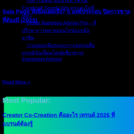
รับทำโฆษณาออนไลน์ TikTok
Facebook Google Ads ครบจบในที่
Sale Page พังยิงแอดเจ๊ง? 5 องค์ประกอบ ปิดการขาย
เดียว
ที่ต้องมี (2025)
Digital Marketing Advisor Pro – ที่
ปรึกษาการตลาดออนไลน์แบบมือ
เคยสงสัยไหมครับ? ยิงแอดกลุ่มเป้าหมายแม่นเป๊ะ ค่าคลิก
อาชีพ
(CPC) ก็ถูก แต่ทำไม… “ไม่มีใครกดสั่งซื้อเลย?” เงินค่าแอดไหล
วางแผนเกษียณและการลงทุนเพื่อ
ออกทุกนาที แต่ยอดขายกลับนิ่งสนิท เหมือนเทน้ำลงถังที่มีรูรั่ว
มนุษย์เงินเดือนโดยผู้เชี่ยวชาญ
ความจริงที่เจ็บปวดคือ… หน้าที่ของ “โฆษณา” (Ads) มีแค่พาคน
Investment Advisor
เดินมาที่หน้าร้านครับ แต่หน้าที่ “ล้วงเงินออกจากกระเป๋าลูกค้า”
ผลงานที่ผ่านมา
เป็นของ
บทความ
Read More »
ติดต่อผม
30/Nov/2025
No Comments
Most Popular:
Creator Co-Creation คืออะไร เทรนด์ 2026 ที่
แบรนด์ต้องรู้