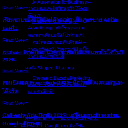
AI Automation for Business –
Read More »
วางแผนและติดปีกธุรกิจให้คุณ
ด้วย AI
เรียนขายของออนไลน์ตัวต่อตัว: ปั้นสูตรขาย AI ปิด
AI-Driven Marketing &
ยอดไว
Advertising – ทำโฆษณาและ
คอนเทนต์แบบมือโปรด้วย AI
Read More »
คอร์สสอนเทรดหุ้นด้วย AI –
วางพอร์ตแม่น วิเคราะห์หุ้นเป็น
Active Listening นักขาย: ทักษะที่ AI แทนไม่ได้ในปี
วางแผนการเงินได้
2026
คอร์ส Shopee & Lazada
Read More »
Shopee & Lazada Marketing
สอนยิงแอด Facebook 2026: มือใหม่ตั้งแคมเปญเอง
& Ads – ตั้งค่าร้านและยิงแอด
ได้จริง
แบบจับมือทำ
Read More »
บริการของเรา
Call-only Ads ปิดตัว 2027: เตรียมแผนสำรองก่อน
SEO Audit Pro – วิเคราะห์เว็บไซต์ให้
Google ตัดระบบ
ติดหน้าแรก Google แบบมือโปร