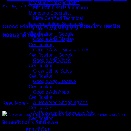
Measurement Specialist
Meta Certified Performance
บทความ
Marketing Specialist
Meta Certified Technical
Implementation Specialist
Cross-Platform Remarketing คืออะไร? เทคนิค
Google Ads Search
Certification _ Google
หลอนลูกค้าซื้อซ้ำ
Google Ads Display
Certification
คุณกำลังมองหาเทคนิค Cross-Platform Remarketing อยู่ใช่
Google Ads – Measurement
Certification _ Google
ไหมครับ? เคยสงสัยไหมว่าทำไมลูกค้าคลิกเข้าเว็บเรามาจาก
Google Ads Video
Google แล้วก็หายตัวไปเงียบๆ? ทั้งที่เราอุตส่าห์เสียเงินค่าคลิก
Certification
ไปแล้ว แต่ยอดขายกลับเป็นศูนย์… อย่าเพิ่งตกใจครับ นี่คือเรื่อง
Grow Offline Sales
Certification
ปกติของพฤติกรรมลูกค้าปี 2026 ที่ชอบ “ดูไว้ก่อน เดี๋ยวค่อยซื้อ”
Google Ads Creative
แต่คำถามคือ เราจะปล่อยให้เขาหลุดมือไปหาคู่แข่งจริงๆ เหรอ
Certification
Google Ads Apps
ครับ?
Certification
AI-Powered Shopping ads
Read More »
Certification
11/Jan/2026
No Comments
AI-Powered Performance Ads
Certification
สถานที่เรียน
บทความ