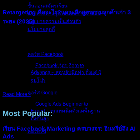
ขั้นตอนสมัครเรียน
Retargeting คืออะไร? เจาะลึกสูตรตามลูกค้าเก่า 3
นโยบายทางธุรกิจ และ การคืนเงิน
ระยะ (2025)
นโยบายความเป็นส่วนตัว
นโยบายคุกกี้
คุณเคยสงสัยไหมครับว่า Retargeting คืออะไร? และทำไมแบ
คอร์สทั้งหมด
รนด์ใหญ่ๆ ถึงชอบส่งโฆษณาตามมาหลอกหลอนเราหลังจากที่
เราเข้าเว็บเขาไปแล้ว? เคยรู้สึกไหมครับว่า… ยิงแอดหาลูกค้า
คอร์ส Facebook
ใหม่มันเหนื่อยและแพงขึ้นทุกวัน? คนคลิกเข้าเว็บเยอะแยะ แต่
Facebook Ads Zero to
สุดท้ายก็จากไปเงียบๆ โดยไม่ซื้อสักบาท สถิติโลกบอกเราว่า
Advance – สอนจับมือทำ ตั้งแต่ 0
“คนเพียง 3% เท่านั้นที่พร้อมซื้อในการเห็นครั้งแรก” แล้วอีก
จนโปร
97% ที่เหลือล่ะ? ทิ้งหรอ?
คอร์ส Google
Read More »
17/Dec/2025
No Comments
Google Ads Beginner to
Expert – ทุกเทคนิคตั้งแต่พื้นฐาน
Most Popular:
ถึงขั้นสูง
เรียน Facebook Marketing ครบวงจร: อินทรีย์ถึง AI
คอร์ส AI
Ads