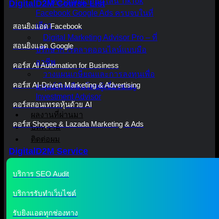
รับทำโฆษณาออนไลน์ TikTok
DigitalD2M Course List
Facebook Google Ads ครบจบในที่
เดียว
สอนยิงแอด Facebook
Digital Marketing Advisor Pro – ที่
สอนยิงแอด Google
ปรึกษาการตลาดออนไลน์แบบมือ
อาชีพ
คอร์ส AI Automation for Business
วางแผนเกษียณและการลงทุนเพื่อ
คอร์ส AI-Driven Marketing & Advertising
มนุษย์เงินเดือนโดยผู้เชี่ยวชาญ
Investment Advisor
คอร์สสอนเทรดหุ้นด้วย AI
ผลงานที่ผ่านมา
คอร์ส Shopee & Lazada Marketing & Ads
บทความ
ติดต่อผม
DigitalD2M Service
บริการ SEO Audit
บริการรับทำเว็บไซต์
รับยิงแอดทุกช่องทาง