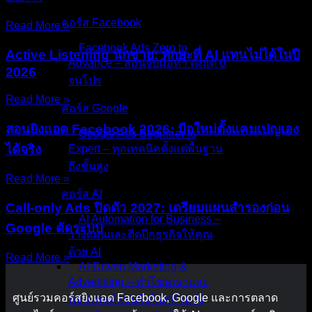
คอร์ส Facebook
Read More »
Facebook Ads Zero to
Active Listening นักขาย: ทักษะที่ AI แทนไม่ได้ในปี
Advance – สอนจับมือทำ ตั้งแต่ 0
2026
จนโปร
Read More »
คอร์ส Google
สอนยิงแอด Facebook 2026: มือใหม่ตั้งแคมเปญเอง
Google Ads Beginner to
ได้จริง
Expert – ทุกเทคนิคตั้งแต่พื้นฐาน
ถึงขั้นสูง
Read More »
คอร์ส AI
Call-only Ads ปิดตัว 2027: เตรียมแผนสำรองก่อน
AI Automation for Business –
Google ตัดระบบ
วางแผนและติดปีกธุรกิจให้คุณ
ด้วย AI
Read More »
AI-Driven Marketing &
Advertising – ทำโฆษณาและ
ศูนย์รวมคอร์สยิงแอด Facebook, Google และการตลาด
คอนเทนต์แบบมือโปรด้วย AI