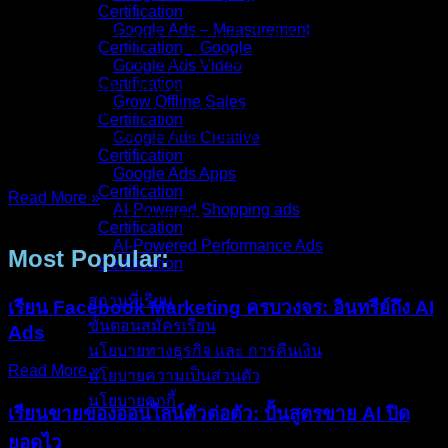
Certification
Google Ads – Measurement
คุณรู้ไหมครับว่า “ลูกค้าจะกดปิดเว็บไซต์ทันที ถ้ามันโหลดนาน
Certification _ Google
เกิน 3 วินาที”? …ใช่ครับ 3 วินาทีคือเส้นตายที่ตัดสินว่าคุณจะได้
Google Ads Video
Certification
เงินหรือเสียลูกค้าให้คู่แข่ง หลายคนทุ่มงบยิงแอดหลักแสน คน
Grow Offline Sales
คลิกเข้าเว็บหลักพัน แต่ยอดขายกลับ “แป้ก” เพราะตกม้าตายที่
Certification
เว็บโหลดช้า (Slow Loading Speed) ปัญหานี้ไม่ได้แค่ไล่ลูกค้า
Google Ads Creative
Certification
ครับ
Google Ads Apps
Certification
Read More »
AI-Powered Shopping ads
24/Nov/2025
No Comments
Certification
AI-Powered Performance Ads
Most Popular:
Certification
สถานที่เรียน
เรียน Facebook Marketing ครบวงจร: อินทรีย์ถึง AI
ขั้นตอนสมัครเรียน
Ads
นโยบายทางธุรกิจ และ การคืนเงิน
Read More »
นโยบายความเป็นส่วนตัว
นโยบายคุกกี้
เรียนขายของออนไลน์ตัวต่อตัว: ปั้นสูตรขาย AI ปิด
ยอดไว
คอร์สทั้งหมด