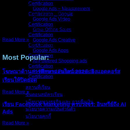
Certification
เคยมีคำถามนี้ในใจไหมครับ? “มีงบจำกัด… จะเลือกยิงแอด
Google Ads – Measurement
Certification _ Google
Google แบบไหนดีให้คุ้มเงินที่สุด?” หลายคนเข้าใจผิดว่า
Google Ads Video
“Google ก็คือ Google” ยิงแบบไหนก็ได้เดี๋ยวลูกค้าก็มาเอง… แต่
Certification
ความจริงคือ Google Search Ads และ Display Ads (GDN)
Grow Offline Sales
Certification
Read More »
Google Ads Creative
16/Dec/2025
No Comments
Certification
Google Ads Apps
Certification
Most Popular:
AI-Powered Shopping ads
Certification
โฆษณาด้านการศึกษาออนไลน์ 2026: ยิงแอดคอร์ส
AI-Powered Performance Ads
Certification
เรียนให้ปิดยอด
สถานที่เรียน
Read More »
ขั้นตอนสมัครเรียน
นโยบายทางธุรกิจ และ การคืนเงิน
เรียน Facebook Marketing ครบวงจร: อินทรีย์ถึง AI
นโยบายความเป็นส่วนตัว
Ads
นโยบายคุกกี้
Read More »
คอร์สทั้งหมด