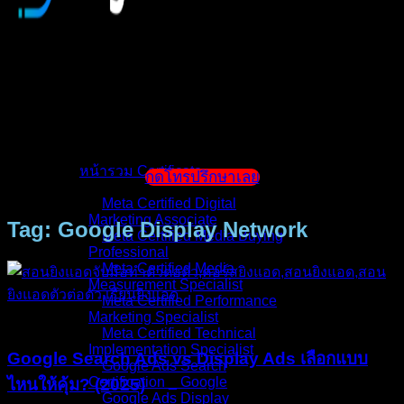
หน้าแรก
แนะนำตัวผู้สอน
หน้ารวม Certificate
กดโทรปรึกษาเลย
Meta Certified Digital
Marketing Associate
Tag: Google Display Network
Meta Certified Media Buying
Professional
Meta Certified Media
Measurement Specialist
Meta Certified Performance
บทความ
Marketing Specialist
Meta Certified Technical
Implementation Specialist
Google Search Ads vs Display Ads เลือกแบบ
Google Ads Search
Certification _ Google
ไหนให้คุ้ม? (2025)
Google Ads Display