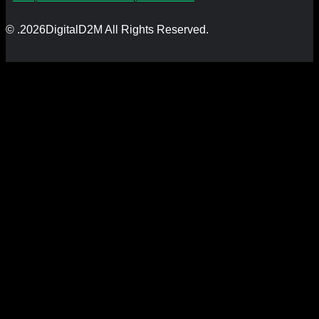
© .2026DigitalD2M All Rights Reserved.