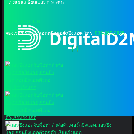
วางแผนเกษียณและการลงทุน
CONTACT US
จองเวลาเรียนยิงแอดหรือคอร์สยิงแอด โทร.
096-269-2695
X