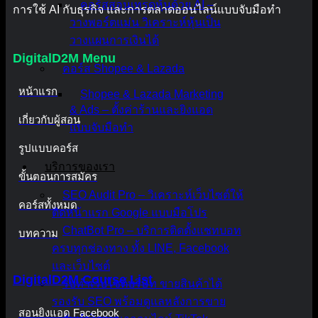
คอร์สสอนเทรดหุ้นด้วย AI –
การใช้ AI กับธุรกิจ และการตลาดออนไลน์แบบจับมือทำ
วางพอร์ตแม่น วิเคราะห์หุ้นเป็น
วางแผนการเงินได้
DigitalD2M Menu
คอร์ส Shopee & Lazada
หน้าแรก
Shopee & Lazada Marketing
& Ads – ตั้งค่าร้านและยิงแอด
เกี่ยวกับผู้สอน
แบบจับมือทำ
รูปแบบคอร์ส
บริการของเรา
ขั้นตอนการสมัคร
SEO Audit Pro – วิเคราะห์เว็บไซต์ให้
คอร์สทั้งหมด
ติดหน้าแรก Google แบบมือโปร
ChatBot Pro – บริการติดตั้งแชทบอท
บทความ
ครบทุกช่องทาง ทั้ง LINE, Facebook
และเว็บไซต์
DigitalD2M Course List
รับทำเว็บไซต์บริษัท ขายสินค้าได้
รองรับ SEO พร้อมดูแลหลังการขาย
สอนยิงแอด Facebook