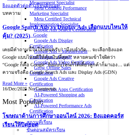
Measurement Specialist
Meta Certified Performance
บทความ
Marketing Specialist
Meta Certified Technical
Implementation Specialist
Google Search Ads vs Display Ads เลือกแบบไหนให้
Google Ads Search Certification
คุ้ม? (2025)
_ Google
Google Ads Display
Certification
เคยมีคำถามนี้ในใจไหมครับ? “มีงบจำกัด… จะเลือกยิงแอด
Google Ads – Measurement
Certification _ Google
Google แบบไหนดีให้คุ้มเงินที่สุด?” หลายคนเข้าใจผิดว่า
Google Ads Video Certification
“Google ก็คือ Google” ยิงแบบไหนก็ได้เดี๋ยวลูกค้าก็มาเอง… แต่
Grow Offline Sales
ความจริงคือ Google Search Ads และ Display Ads (GDN)
Certification
Google Ads Creative
Read More »
Certification
16/Dec/2025
No Comments
Google Ads Apps Certification
AI-Powered Shopping ads
Most Popular:
Certification
AI-Powered Performance Ads
Certification
โฆษณาด้านการศึกษาออนไลน์ 2026: ยิงแอดคอร์ส
สถานที่เรียน
เรียนให้ปิดยอด
ขั้นตอนสมัครเรียน