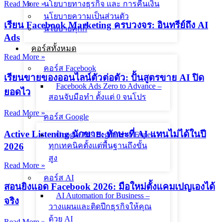
Read More »
นโยบายทางธุรกิจ และ การคืนเงิน
นโยบายความเป็นส่วนตัว
เรียน Facebook Marketing ครบวงจร: อินทรีย์ถึง AI
นโยบายคุกกี้
Ads
คอร์สทั้งหมด
Read More »
คอร์ส Facebook
เรียนขายของออนไลน์ตัวต่อตัว: ปั้นสูตรขาย AI ปิด
Facebook Ads Zero to Advance –
ยอดไว
สอนจับมือทำ ตั้งแต่ 0 จนโปร
Read More »
คอร์ส Google
Active Listening นักขาย: ทักษะที่ AI แทนไม่ได้ในปี
Google Ads Beginner to Expert –
2026
ทุกเทคนิคตั้งแต่พื้นฐานถึงขั้น
สูง
Read More »
คอร์ส AI
สอนยิงแอด Facebook 2026: มือใหม่ตั้งแคมเปญเองได้
AI Automation for Business –
จริง
วางแผนและติดปีกธุรกิจให้คุณ
ด้วย AI
Read More »