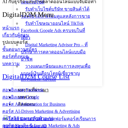
AI กับธุรกิจ และการตลาดออนไลน์แบบจับมือทำ
และเว็บไซต์
รับทำเว็บไซต์บริษัท ขายสินค้าได้
DigitalD2M Menu
รองรับ SEO พร้อมดูแลหลังการขาย
รับทำโฆษณาออนไลน์ TikTok
หน้าแรก
Facebook Google Ads ครบจบในที่
เกี่ยวกับผู้สอน
เดียว
รูปแบบคอร์ส
Digital Marketing Advisor Pro – ที่
ขั้นตอนการสมัคร
ปรึกษาการตลาดออนไลน์แบบมือ
คอร์สทั้งหมด
อาชีพ
บทความ
วางแผนเกษียณและการลงทุนเพื่อ
มนุษย์เงินเดือนโดยผู้เชี่ยวชาญ
DigitalD2M Course List
Investment Advisor
สอนยิงแอด Facebook
ผลงานที่ผ่านมา
สอนยิงแอด Google
บทความ
คอร์ส AI Automation for Business
ติดต่อผม
คอร์ส AI-Driven Marketing & Advertising
คอร์สสอนเทรดหุ้นด้วย AI
คอร์ส Shopee & Lazada Marketing & Ads