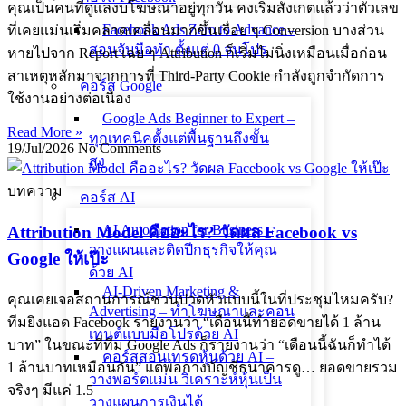
คุณเป็นคนที่ดูแลงบโฆษณาอยู่ทุกวัน คงเริ่มสังเกตแล้วว่าตัวเลข
Facebook Ads Zero to Advance –
ที่เคยแม่นเริ่มคลาดเคลื่อนมากขึ้นเรื่อย ๆ Conversion บางส่วน
สอนจับมือทำ ตั้งแต่ 0 จนโปร
หายไปจาก Report เฉย ๆ Attribution ก็เริ่มไม่นิ่งเหมือนเมื่อก่อน
สาเหตุหลักมาจากการที่ Third-Party Cookie กำลังถูกจำกัดการ
คอร์ส Google
ใช้งานอย่างต่อเนื่อง
Google Ads Beginner to Expert –
Read More »
ทุกเทคนิคตั้งแต่พื้นฐานถึงขั้น
19/Jul/2026
No Comments
สูง
บทความ
คอร์ส AI
AI Automation for Business –
Attribution Model คืออะไร? วัดผล Facebook vs
วางแผนและติดปีกธุรกิจให้คุณ
Google ให้เป๊ะ
ด้วย AI
AI-Driven Marketing &
คุณเคยเจอสถานการณ์ชวนปวดหัวแบบนี้ในที่ประชุมไหมครับ?
Advertising – ทำโฆษณาและคอน
ทีมยิงแอด Facebook รายงานว่า “เดือนนี้ทำยอดขายได้ 1 ล้าน
เทนต์แบบมือโปรด้วย AI
บาท” ในขณะที่ทีม Google Ads ก็รายงานว่า “เดือนนี้ฉันก็ทำได้
คอร์สสอนเทรดหุ้นด้วย AI –
1 ล้านบาทเหมือนกัน” แต่พอกางบัญชีธนาคารดู… ยอดขายรวม
วางพอร์ตแม่น วิเคราะห์หุ้นเป็น
จริงๆ มีแค่ 1.5
วางแผนการเงินได้