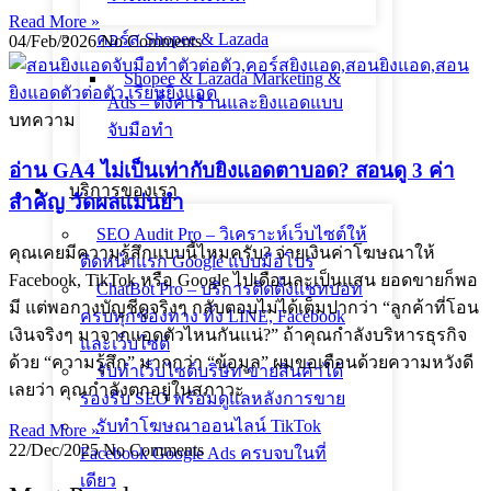
Read More »
คอร์ส Shopee & Lazada
04/Feb/2026
No Comments
Shopee & Lazada Marketing &
Ads – ตั้งค่าร้านและยิงแอดแบบ
บทความ
จับมือทำ
อ่าน GA4 ไม่เป็นเท่ากับยิงแอดตาบอด? สอนดู 3 ค่า
บริการของเรา
สำคัญ วัดผลแม่นยำ
SEO Audit Pro – วิเคราะห์เว็บไซต์ให้
คุณเคยมีความรู้สึกแบบนี้ไหมครับ? จ่ายเงินค่าโฆษณาให้
ติดหน้าแรก Google แบบมือโปร
Facebook, TikTok หรือ Google ไปเดือนละเป็นแสน ยอดขายก็พอ
ChatBot Pro – บริการติดตั้งแชทบอท
มี แต่พอกางบัญชีดูจริงๆ กลับตอบไม่ได้เต็มปากว่า “ลูกค้าที่โอน
ครบทุกช่องทาง ทั้ง LINE, Facebook
เงินจริงๆ มาจากแอดตัวไหนกันแน่?” ถ้าคุณกำลังบริหารธุรกิจ
และเว็บไซต์
ด้วย “ความรู้สึก” มากกว่า “ข้อมูล” ผมขอเตือนด้วยความหวังดี
รับทำเว็บไซต์บริษัท ขายสินค้าได้
เลยว่า คุณกำลังตกอยู่ในสภาวะ
รองรับ SEO พร้อมดูแลหลังการขาย
รับทำโฆษณาออนไลน์ TikTok
Read More »
22/Dec/2025
No Comments
Facebook Google Ads ครบจบในที่
เดียว