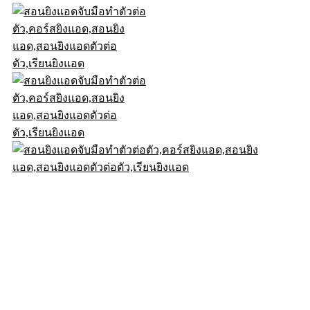
© .2026DigitalD2M All Rights Reserved.