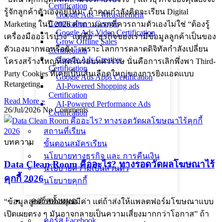
Certification
รู้จักลูกค้าตัวเองอยู่ไหม” ถ้าคุณกำลังคิดจะเรียน Digital
Google Ads – Measurement
Certification _ Google
Marketing ในปี 2026 คำถามแรกที่ควรถามตัวเองไม่ใช่ “ต้องรู้
Google Ads Video Certification
เครื่องมืออะไรบ้าง” แต่คือ “ธุรกิจของเรามีข้อมูลลูกค้าเป็นของ
Grow Offline Sales
ตัวเองมากพอหรือยัง” เพราะโลกการตลาดดิจิทัลกำลังเปลี่ยน
Certification
Google Ads Creative
โครงสร้างใหญ่ที่สุดในรอบทศวรรษ นั่นคือการเลิกพึ่งพา Third-
Certification
Party Cookies ที่เคยเป็นเส้นเลือดใหญ่ของการยิงแอดแบบ
Google Ads Apps Certification
Retargeting
AI-Powered Shopping ads
Certification
Read More »
AI-Powered Performance Ads
26/Jul/2026
No Comments
Certification
สถานที่เรียน
บทความ
ขั้นตอนสมัครเรียน
นโยบายทางธุรกิจ และ การคืนเงิน
Data Clean Room คืออะไร? ทางรอดวัดผลโฆษณาไร้
นโยบายความเป็นส่วนตัว
คุกกี้ 2026
นโยบายคุกกี้
คอร์สทั้งหมด
“ข้อมูลลูกค้าของคุณมีค่า แต่ถ้าส่งให้แพลตฟอร์มโฆษณาแบบ
เปิดเผยตรง ๆ มันอาจกลายเป็นความเสี่ยงมากกว่าโอกาส” ถ้า
คอร์ส Facebook