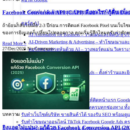
Google Ads Beginner to Expert – ทุกเทคนิคตั้งแต่พื้น
Facebook Conversion API (CAPI) คืออะไร? กู้คืน Dat
คอร์ส AI
ถ้าย้อนกลับไปเมื่อ 2-3 ปีก่อน การติดแค่ Facebook Pixel บนเว็
ของการยิงแอดก็เปลี่ยนไปตลอดกาล คุณเริ่มรู้สึกไหมครับว่าพักหลั
AI Automation for Business – วางแผนและติดปีกธุรกิ
AI-Driven Marketing & Advertising – ทำโฆษณาแ
Read More »
27/Dec/2025
No Comments
คอร์สสอนเทรดหุ้นด้วย AI – วางพอร์ตแม่น วิเคราะห
คอร์ส Shopee & Lazada
Shopee & Lazada Marketing & Ads – ตั้งค่าร้านแล
บริการของเรา
SEO Audit Pro – วิเคราะห์เว็บไซต์ให้ติดหน้าแรก Goog
ChatBot Pro – บริการติดตั้งแชทบอทครบทุกช่องทาง ทั้ง
บทความ
รับทำเว็บไซต์บริษัท ขายสินค้าได้ รองรับ SEO พร้อมด
รับทำโฆษณาออนไลน์ TikTok Facebook Google Ads ครบ
ยิงแอดไม่แม่น? แก้ด้วย Facebook Conversion API (20
Digital Marketing Advisor Pro – ที่ปรึกษาการตลาดออ