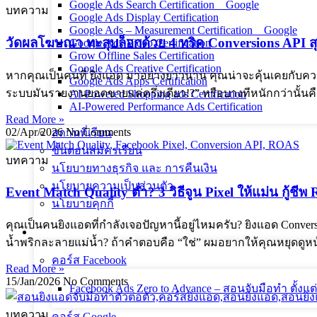
Google Ads Search Certification _ Google
บทความ
Google Ads Display Certification
Google Ads – Measurement Certification _ Google
วัดผลโฆษณา ทะลุบล็อกด้วย 4 ทริค Conversions API ส
Google Ads Video Certification
Grow Offline Sales Certification
Google Ads Creative Certification
หากคุณเป็นคนที่ ยิงแอด มาอย่างยาวนาน คุณน่าจะคุ้นเคยกับความ
Google Ads Apps Certification
ระบบมันรายงานยอดขายแค่ครึ่งเดียว!?” หรือบางทีหนักกว่านั้นคือ 
AI-Powered Shopping ads Certification
AI-Powered Performance Ads Certification
Read More »
02/Apr/2026
No Comments
สถานที่เรียน
ขั้นตอนสมัครเรียน
บทความ
นโยบายทางธุรกิจ และ การคืนเงิน
นโยบายความเป็นส่วนตัว
Event Match Quality ต่ำ? 3 วิธีจูน Pixel ให้แม่น กู้ชี
นโยบายคุกกี้
คุณเป็นคนยิงแอดที่กำลังเจอปัญหานี้อยู่ไหมครับ? ยิงแอด Conversio
คอร์สทั้งหมด
น้ำพริกละลายแม่น้ำ? ถ้าคำตอบคือ “ใช่” ผมอยากให้คุณหยุดด
คอร์ส Facebook
Read More »
15/Jan/2026
No Comments
Facebook Ads Zero to Advance – สอนจับมือทำ ตั้งแต
บทความ
คอร์ส Google