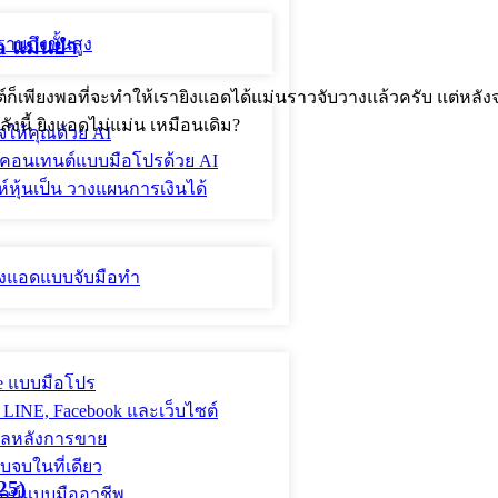
ฐานถึงขั้นสูง
a แม่นยำ
บไซต์ก็เพียงพอที่จะทำให้เรายิงแอดได้แม่นราวจับวางแล้วครับ แต่ห
งนี้ ยิงแอดไม่แม่น เหมือนเดิม?
จให้คุณด้วย AI
ละคอนเทนต์แบบมือโปรด้วย AI
์หุ้นเป็น วางแผนการเงินได้
ะยิงแอดแบบจับมือทำ
le แบบมือโปร
 LINE, Facebook และเว็บไซต์
ูแลหลังการขาย
จบในที่เดียว
25)
นไลน์แบบมืออาชีพ