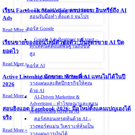
เรียน Facebook Marketing ครบวงจร: อินทรีย์ถึง AI
Facebook Ads Zero to Advance –
สอนจับมือทำ ตั้งแต่ 0 จนโปร
Ads
คอร์ส Google
Read More »
Google Ads Beginner to Expert –
เรียนขายของออนไลน์ตัวต่อตัว: ปั้นสูตรขาย AI ปิด
ทุกเทคนิคตั้งแต่พื้นฐานถึงขั้น
ยอดไว
สูง
Read More »
คอร์ส AI
Active Listening นักขาย: ทักษะที่ AI แทนไม่ได้ในปี
AI Automation for Business –
วางแผนและติดปีกธุรกิจให้คุณ
2026
ด้วย AI
Read More »
AI-Driven Marketing &
Advertising – ทำโฆษณาและคอน
สอนยิงแอด Facebook 2026: มือใหม่ตั้งแคมเปญเองได้
เทนต์แบบมือโปรด้วย AI
จริง
คอร์สสอนเทรดหุ้นด้วย AI –
วางพอร์ตแม่น วิเคราะห์หุ้นเป็น
Read More »
วางแผนการเงินได้