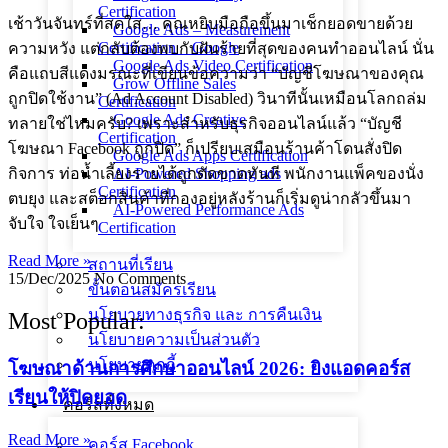
Certification
เช้าวันจันทร์ที่สดใส… คุณหยิบมือถือขึ้นมาเช็กยอดขายด้วย
Google Ads – Measurement
Certification _ Google
ความหวัง แต่กลับต้องพบกับฝันร้ายที่สุดของคนทำออนไลน์ นั่น
Google Ads Video Certification
คือแถบสีแดงมรณะที่เขียนข้อความว่า “บัญชีโฆษณาของคุณ
Grow Offline Sales
ถูกปิดใช้งาน” (Ad Account Disabled) วินาทีนั้นเหมือนโลกถล่ม
Certification
Google Ads Creative
ทลายใช่ไหมครับ? เพราะสำหรับธุรกิจออนไลน์แล้ว “บัญชี
Certification
โฆษณา Facebook ถูกปิด” ก็เปรียบเสมือนร้านค้าโดนสั่งปิด
Google Ads Apps Certification
กิจการ ท่อน้ำเลี้ยงรายได้ถูกตัดขาดทันที พนักงานแพ็คของนั่ง
AI-Powered Shopping ads
Certification
ตบยุง และสต็อกสินค้าที่กองอยู่หลังร้านก็เริ่มดูน่ากลัวขึ้นมา
AI-Powered Performance Ads
จับใจ ใจเย็นๆ
Certification
Read More »
สถานที่เรียน
15/Dec/2025
No Comments
ขั้นตอนสมัครเรียน
นโยบายทางธุรกิจ และ การคืนเงิน
Most Popular:
นโยบายความเป็นส่วนตัว
นโยบายคุกกี้
โฆษณาด้านการศึกษาออนไลน์ 2026: ยิงแอดคอร์ส
เรียนให้ปิดยอด
คอร์สทั้งหมด
Read More »
คอร์ส Facebook