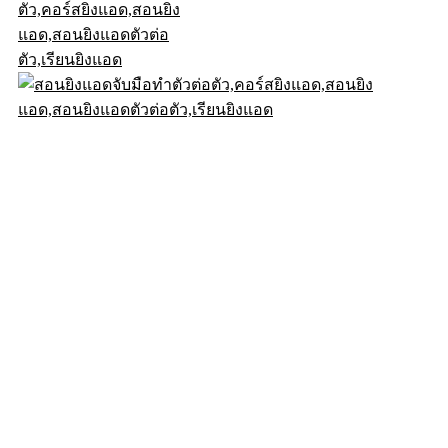
© .2026DigitalD2M All Rights Reserved.