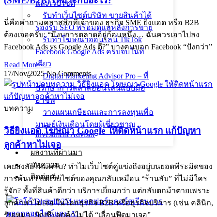
(SME/B2B) เหมาะกับอะไร?
และเว็บไซต์
รับทำเว็บไซต์บริษัท ขายสินค้าได้
นี่คือคำถามคลาสสิกที่เจ้าของ ธุรกิจ SME ยิงแอด หรือ B2B
รองรับ SEO พร้อมดูแลหลังการขาย
ต้องเจอครับ: “มีงบการตลาดอยู่ก้อนหนึ่ง… ฉันควรเอาไปลง
รับทำโฆษณาออนไลน์ TikTok
Facebook Ads vs Google Ads ดี?” บางคนบอก Facebook “ปังกว่า”
Facebook Google Ads ครบจบในที่
เดียว
Read More »
17/Nov/2025
No Comments
Digital Marketing Advisor Pro – ที่
ปรึกษาการตลาดออนไลน์แบบมือ
อาชีพ
บทความ
วางแผนเกษียณและการลงทุนเพื่อ
มนุษย์เงินเดือนโดยผู้เชี่ยวชาญ
วิธียิงแอด โฆษณา Google ให้ติดหน้าแรก แก้ปัญหา
Investment Advisor
ลูกค้าหาไม่เจอ
ผลงานที่ผ่านมา
บทความ
เคยสงสัยไหมครับ? ทำไมเว็บไซต์คู่แข่งถึงอยู่บนยอดพีระมิดของ
ติดต่อผม
การค้นหา แต่เว็บไซต์ของคุณกลับเหมือน “ร้านลับ” ที่ไม่มีใคร
รู้จัก? ทั้งที่สินค้าดีกว่า บริการเยี่ยมกว่า แต่กลับตกม้าตายเพราะ
ลูกค้าหาไม่เจอ ในโลกธุรกิจ B2B หรือธุรกิจบริการ (เช่น คลินิก,
รับเหมา, บัญชี) ลูกค้าไม่ได้ “เลื่อนฟีดมาเจอ”