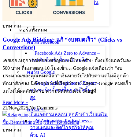
นโยบายทางธุรกิจ และ การคืนเงิน
นโยบายความเป็นส่วนตัว
นโยบายคุกกี้
บทความ
คอร์สทั้งหมด
Google Ads Bidding: แก้ “งบหมดเร็ว” (Clicks vs
คอร์ส Facebook
Conversions)
Facebook Ads Zero to Advance –
สอนจับมือทำ ตั้งแต่ 0 จนโปร
เคยเจอเหตุการณ์สยองขวัญแบบนี้ไหมครับ? ตั้งงบยิงแอดวันละ
500 บาท ตื่นมาตอน 10 โมงเช้า… Google แจ้งเตือนว่า “งบ
คอร์ส Google
ประมาณของคุณหมดแล้ว” เงินหายวับไปกับตา แต่ไม่มีลูกค้า
Google Ads Beginner to Expert –
ทักมาสักคน! นี่คืออาการที่เรียกว่า งบโฆษณา Google หมดเร็ว
ทุกเทคนิคตั้งแต่พื้นฐานถึงขั้น
แต่ไม่ได้ผลลัพธ์ครับ ความผิดพลาดไม่ได้อยู่ที่
สูง
Read More »
21/Nov/2025
No Comments
คอร์ส AI
AI Automation for Business –
วางแผนและติดปีกธุรกิจให้คุณ
บทความ
ด้วย AI