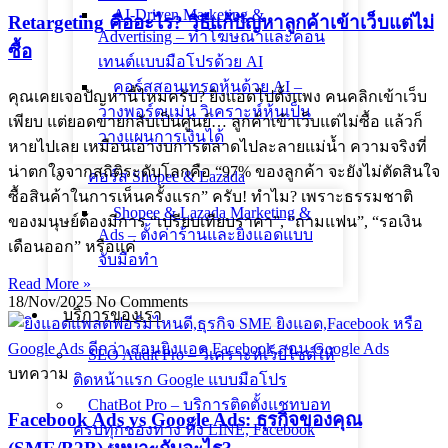
AI-Driven Marketing &
Retargeting คืออะไร? วิธีแก้ปัญหาลูกค้าเข้าเว็บแต่ไม่
Advertising – ทำโฆษณาและคอน
ซื้อ
เทนต์แบบมือโปรด้วย AI
คอร์สสอนเทรดหุ้นด้วย AI –
คุณเคยเจอปัญหานี้ไหมครับ? ยิงแอดไปตั้งแพง คนคลิกเข้าเว็บ
วางพอร์ตแม่น วิเคราะห์หุ้นเป็น
เพียบ แต่ยอดขายกลับเป็นศูนย์… ลูกค้าเข้าเว็บแต่ไม่ซื้อ แล้วก็
วางแผนการเงินได้
หายไปเลย เหมือนเอางบการตลาดไปละลายแม่น้ำ ความจริงที่
น่าตกใจจากสถิติระดับโลกคือ “97% ของลูกค้า จะยังไม่ตัดสินใจ
คอร์ส Shopee & Lazada
ซื้อสินค้าในการเห็นครั้งแรก” ครับ! ทำไม? เพราะธรรมชาติ
Shopee & Lazada Marketing &
ของมนุษย์ต้องมีการ “เปรียบเทียบราคา”, “ถามแฟน”, “รอเงิน
Ads – ตั้งค่าร้านและยิงแอดแบบ
เดือนออก” หรือแค่
จับมือทำ
Read More »
18/Nov/2025
No Comments
บริการของเรา
SEO Audit Pro – วิเคราะห์เว็บไซต์ให้
บทความ
ติดหน้าแรก Google แบบมือโปร
ChatBot Pro – บริการติดตั้งแชทบอท
Facebook Ads vs Google Ads: ธุรกิจของคุณ
ครบทุกช่องทาง ทั้ง LINE, Facebook