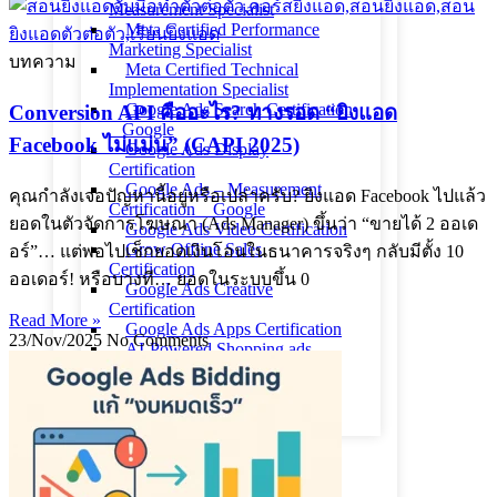
Measurement Specialist
Meta Certified Performance
Marketing Specialist
บทความ
Meta Certified Technical
Implementation Specialist
Google Ads Search Certification
Conversion API คืออะไร? ทางรอด “ยิงแอด
_ Google
Facebook ไม่แม่น” (CAPI 2025)
Google Ads Display
Certification
Google Ads – Measurement
คุณกำลังเจอปัญหานี้อยู่หรือเปล่าครับ? ยิงแอด Facebook ไปแล้ว
Certification _ Google
ยอดในตัวจัดการโฆษณา (Ads Manager) ขึ้นว่า “ขายได้ 2 ออเด
Google Ads Video Certification
Grow Offline Sales
อร์”… แต่พอไปเช็กยอดเงินโอนในธนาคารจริงๆ กลับมีตั้ง 10
Certification
ออเดอร์! หรือบางที… ยอดในระบบขึ้น 0
Google Ads Creative
Certification
Read More »
Google Ads Apps Certification
23/Nov/2025
No Comments
AI-Powered Shopping ads
Certification
AI-Powered Performance Ads
Certification
สถานที่เรียน
ขั้นตอนสมัครเรียน