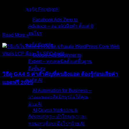
ตัดสินใจซื้อ ปัญหาไม่ได้อยู่ที่เครื่องมือไม่ดีครับ แต่อยู่ที่การใช้
คอร์ส Facebook
เครื่องมือเพียงอย่างเดียวอาจจะไม่เพียงพออีกต่อไปในยุคการ
แข่งขันสูง วันนี้ Project John จะพาคุณมาดูความจริงที่ว่าทำไม
Facebook Ads Zero to
ยิงแอด Facebook และ Google
Advance – สอนจับมือทำ ตั้งแต่ 0
จนโปร
Read More »
28/Nov/2025
No Comments
คอร์ส Google
Google Ads Beginner to
บทความ
Expert – ทุกเทคนิคตั้งแต่พื้นฐาน
ถึงขั้นสูง
วิธีดู GA4 5 ค่าสำคัญที่คนยิงแอด ต้องรู้ก่อนเสียค่า
คอร์ส AI
แอดฟรี 2025
AI Automation for Business –
คุณเคยมีความรู้สึกเหมือน “ขับรถปิดตา” ไหมครับ? จ่ายค่าแอด
วางแผนและติดปีกธุรกิจให้คุณ
Facebook/Google ไปเดือนละหลายหมื่น ยอดขายก็พอมี… แต่
ด้วย AI
ตอบไม่ได้เลยว่า “ลูกค้าคนนี้ มาจากแอดตัวไหน?” หรือ “เงินที่
AI-Driven Marketing &
Advertising – ทำโฆษณาและ
จ่ายไป คุ้มทุนจริงหรือเปล่า?” ถ้าคุณยังยิงแอดโดยดูแค่ “ยอด
คอนเทนต์แบบมือโปรด้วย AI
ไลก์” หรือ “ยอดการมองเห็น” (Reach)