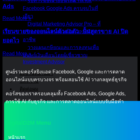
รับทำโฆษณาออนไลน์ TikTok
Ads
Facebook Google Ads ครบจบในที่
เดียว
Read More »
Digital Marketing Advisor Pro – ที่
เรียนขายของออนไลน์ตัวต่อตัว: ปั้นสูตรขาย AI ปิด
ปรึกษาการตลาดออนไลน์แบบมือ
อาชีพ
ยอดไว
วางแผนเกษียณและการลงทุนเพื่อ
Read More »
มนุษย์เงินเดือนโดยผู้เชี่ยวชาญ
Investment Advisor
ศูนย์รวมคอร์สยิงแอด Facebook, Google และการตลาด
ผลงานที่ผ่านมา
ออนไลน์แบบครบวงจร พร้อมสอนใช้ AI วางกลยุทธ์ธุรกิจ
บทความ
ติดต่อผม
คอร์สของเราครอบคลุมทั้ง Facebook Ads, Google Ads,
การใช้ AI กับธุรกิจ และการตลาดออนไลน์แบบจับมือทำ
DigitalD2M Menu
หน้าแรก