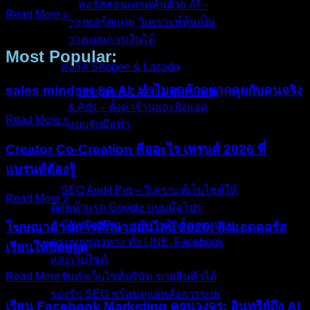
คอร์สสอนเทรดหุ้นด้วย AI –
Read More »
วางพอร์ตแม่น วิเคราะห์หุ้นเป็น
27/Nov/2025
No Comments
วางแผนการเงินได้
Most Popular:
คอร์ส Shopee & Lazada
sales mindset ยุค AI: ทำไมลูกค้าอยากคุยกับคนจริง
Shopee & Lazada Marketing
& Ads – ตั้งค่าร้านและยิงแอด
Read More »
แบบจับมือทำ
Creator Co-Creation คืออะไร เทรนด์ 2026 ที่
บริการของเรา
แบรนด์ต้องรู้
SEO Audit Pro – วิเคราะห์เว็บไซต์ให้
Read More »
ติดหน้าแรก Google แบบมือโปร
ChatBot Pro – บริการติดตั้งแชทบอท
โฆษณาด้านการศึกษาออนไลน์ 2026: ยิงแอดคอร์ส
ครบทุกช่องทาง ทั้ง LINE, Facebook
เรียนให้ปิดยอด
และเว็บไซต์
Read More »
รับทำเว็บไซต์บริษัท ขายสินค้าได้
รองรับ SEO พร้อมดูแลหลังการขาย
เรียน Facebook Marketing ครบวงจร: อินทรีย์ถึง AI