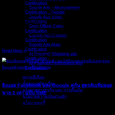
Certification
Google Ads – Measurement
เคยสงสัยไหมครับ? ยิงแอดกลุ่มเป้าหมายแม่นเป๊ะ ค่าคลิก
Certification _ Google
(CPC) ก็ถูก แต่ทำไม… “ไม่มีใครกดสั่งซื้อเลย?” เงินค่าแอดไหล
Google Ads Video
Certification
ออกทุกนาที แต่ยอดขายกลับนิ่งสนิท เหมือนเทน้ำลงถังที่มีรูรั่ว
Grow Offline Sales
ความจริงที่เจ็บปวดคือ… หน้าที่ของ “โฆษณา” (Ads) มีแค่พาคน
Certification
เดินมาที่หน้าร้านครับ แต่หน้าที่ “ล้วงเงินออกจากกระเป๋าลูกค้า”
Google Ads Creative
Certification
เป็นของ
Google Ads Apps
Certification
Read More »
AI-Powered Shopping ads
30/Nov/2025
No Comments
Certification
AI-Powered Performance Ads
Certification
บทความ
สถานที่เรียน
ขั้นตอนสมัครเรียน
ยิงแอด Facebook และ Google คู่กัน สูตรลับเพิ่มยอด
นโยบายทางธุรกิจ และ การคืนเงิน
ขาย 2 เท่า ฉบับ SME
นโยบายความเป็นส่วนตัว
นโยบายคุกกี้
คุณกำลังเจอปัญหานี้อยู่หรือไม่? ยิงแอด Facebook ไปเยอะแต่
ยอดขายเริ่มนิ่ง หรือยิง Google Ads แล้วคนคลิกเยอะแต่ไม่
คอร์สทั้งหมด