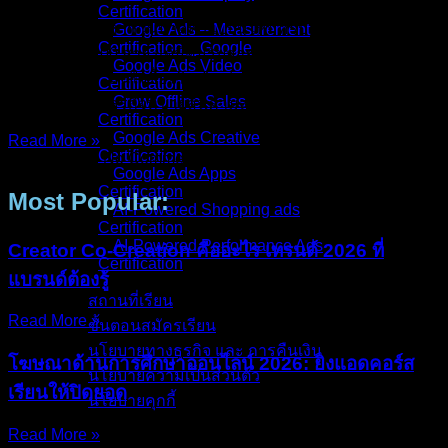
Certification
คุณเคยเจอปัญหาชวนปวดหัวแบบนี้ไหมครับ? ทีมเซลส์โทรหา
Google Ads – Measurement
Certification _ Google
ลูกค้าทั้งวัน 100 สาย แต่มีคนรับสายจริงแค่ 20 คน… และใน 20
Google Ads Video
คนนั้น มีคนที่ “สนใจซื้อจริงๆ” แค่คนเดียว (หรือไม่มีเลย!)
Certification
Grow Offline Sales
สำหรับเจ้าของธุรกิจที่ขายสินค้ามูลค่าสูง (High Ticket) เช่น
Certification
Google Ads Creative
Read More »
Certification
14/Dec/2025
No Comments
Google Ads Apps
Certification
Most Popular:
AI-Powered Shopping ads
Certification
AI-Powered Performance Ads
Creator Co-Creation คืออะไร เทรนด์ 2026 ที่
Certification
แบรนด์ต้องรู้
สถานที่เรียน
Read More »
ขั้นตอนสมัครเรียน
นโยบายทางธุรกิจ และ การคืนเงิน
โฆษณาด้านการศึกษาออนไลน์ 2026: ยิงแอดคอร์ส
นโยบายความเป็นส่วนตัว
เรียนให้ปิดยอด
นโยบายคุกกี้
Read More »
คอร์สทั้งหมด