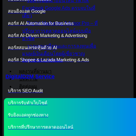
รับทำโฆษณาออนไลน์ TikTok
Facebook Google Ads ครบจบในที่
สอนยิงแอด Google
เดียว
คอร์ส AI Automation for Business
Digital Marketing Advisor Pro – ที่
ปรึกษาการตลาดออนไลน์แบบมือ
คอร์ส AI-Driven Marketing & Advertising
อาชีพ
วางแผนเกษียณและการลงทุนเพื่อ
คอร์สสอนเทรดหุ้นด้วย AI
มนุษย์เงินเดือนโดยผู้เชี่ยวชาญ
คอร์ส Shopee & Lazada Marketing & Ads
Investment Advisor
ผลงานที่ผ่านมา
DigitalD2M Service
บทความ
ติดต่อผม
บริการ SEO Audit
บริการรับทำเว็บไซต์
รับยิงแอดทุกช่องทาง
บริการที่ปรึกษาการตลาดออนไลน์