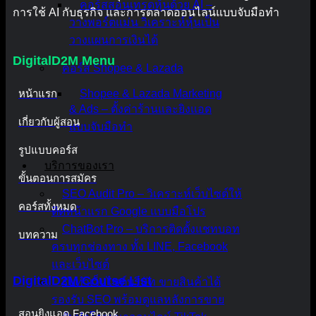
คอร์สสอนเทรดหุ้นด้วย AI –
การใช้ AI กับธุรกิจ และการตลาดออนไลน์แบบจับมือทำ
วางพอร์ตแม่น วิเคราะห์หุ้นเป็น
วางแผนการเงินได้
DigitalD2M Menu
คอร์ส Shopee & Lazada
หน้าแรก
Shopee & Lazada Marketing
& Ads – ตั้งค่าร้านและยิงแอด
เกี่ยวกับผู้สอน
แบบจับมือทำ
รูปแบบคอร์ส
บริการของเรา
ขั้นตอนการสมัคร
SEO Audit Pro – วิเคราะห์เว็บไซต์ให้
คอร์สทั้งหมด
ติดหน้าแรก Google แบบมือโปร
ChatBot Pro – บริการติดตั้งแชทบอท
บทความ
ครบทุกช่องทาง ทั้ง LINE, Facebook
และเว็บไซต์
DigitalD2M Course List
รับทำเว็บไซต์บริษัท ขายสินค้าได้
รองรับ SEO พร้อมดูแลหลังการขาย
สอนยิงแอด Facebook