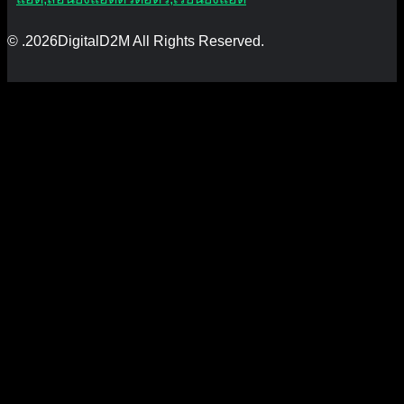
© .2026DigitalD2M All Rights Reserved.