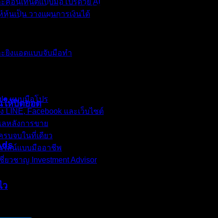
ละคอนเทนต์แบบมือโปรด้วย AI
ook, TikTok หรือ Google ไปเดือนละเป็นแสน ยอดขายก็พอมี แต่พอก
์หุ้นเป็น วางแผนการเงินได้
ำลังบริหารธุรกิจด้วย “ความรู้สึก” มากกว่า “ข้อมูล” ผมขอเตือนด้
และยิงแอดแบบจับมือทำ
ogle แบบมือโปร
นให้ปิดยอด
้ง LINE, Facebook และเว็บไซต์
ดูแลหลังการขาย
รบจบในที่เดียว
 Ads
อนไลน์แบบมืออาชีพ
ชี่ยวชาญ Investment Advisor
ไว