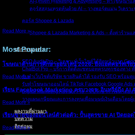
AI-Driven Marketing & Advertising – ทำโฆษณาแ
คุณเคยมีความรู้สึกแบบนี้ไหมครับ? จ่ายเงินค่าโฆษณาให้ Faceb
คอร์สสอนเทรดหุ้นด้วย AI – วางพอร์ตแม่น วิเคราะห
ปากว่า “ลูกค้าที่โอนเงินจริงๆ มาจากแอดตัวไหนกันแน่?” ถ้าคุณก
สภาวะ
คอร์ส Shopee & Lazada
Read More »
Shopee & Lazada Marketing & Ads – ตั้งค่าร้าน
22/Dec/2025
No Comments
Most Popular:
บริการของเรา
SEO Audit Pro – วิเคราะห์เว็บไซต์ให้ติดหน้าแรก Go
โฆษณาด้านการศึกษาออนไลน์ 2026: ยิงแอดคอร์สเรีย
ChatBot Pro – บริการติดตั้งแชทบอทครบทุกช่องทาง ทั
รับทำเว็บไซต์บริษัท ขายสินค้าได้ รองรับ SEO พร้อม
Read More »
รับทำโฆษณาออนไลน์ TikTok Facebook Google Ads ค
เรียน Facebook Marketing ครบวงจร: อินทรีย์ถึง AI
Digital Marketing Advisor Pro – ที่ปรึกษาการตลาดอ
วางแผนเกษียณและการลงทุนเพื่อมนุษย์เงินเดือนโดยผู้เ
Read More »
ผลงานที่ผ่านมา
เรียนขายของออนไลน์ตัวต่อตัว: ปั้นสูตรขาย AI ปิดยอด
บทความ
ติดต่อผม
Read More »