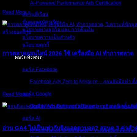
ดูคลิป YouTube จบ แล้วไปเสิร์ช
AI-Powered Performance Ads Certification
Read More »
สถานที่เรียน
03/Apr/2026
No Comments
ขั้นตอนสมัครเรียน
นโยบายทางธุรกิจ และ การคืนเงิน
นโยบายความเป็นส่วนตัว
บทความ
นโยบายคุกกี้
การตลาดออนไลน์ 2026 ใช้ เครื่องมือ AI ทำการตลาด
คอร์สทั้งหมด
คุณเคยสงสัยไหมครับว่า ทำไมบริษัท Tech ยักษ์ใหญ่ถึงรู้ใจเราไ
คอร์ส Facebook
จอเสียแล้ว! นี่ไม่ใช่เวทมนตร์หรือการดักฟังครับ แต่มันคือศาสตร
Facebook Ads Zero to Advance – สอนจับมือทำ ตั้
อนาคต หมดยุคของการใช้มนุษย์มานั่งเดาใจลูกค้า
คอร์ส Google
Read More »
27/Mar/2026
No Comments
Google Ads Beginner to Expert – ทุกเทคนิคตั้งแต่พื
บทความ
คอร์ส AI
อ่าน GA4 ไม่เป็นเท่ากับยิงแอดตาบอด? สอนดู 3 ค่าสำ
AI Automation for Business – วางแผนและติดปีกธุร