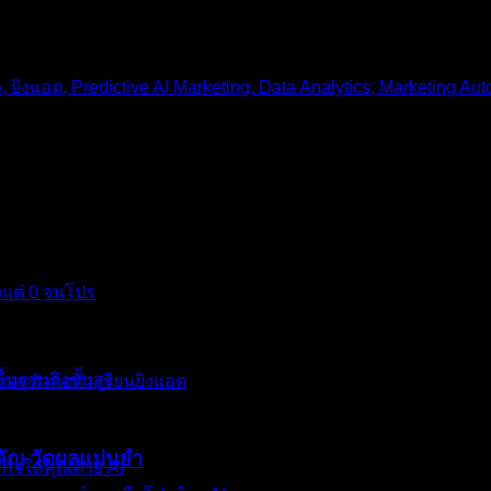
ปซะหมด? แค่เราคิดในใจว่าอยากไปเที่ยวทะเล ไม่กี่นาทีต่อมา โฆษ
์ขั้นสูงสุดของ การตลาดออนไลน์ ในปี 2026 ที่เรียกว่า Predictive A
งแต่ 0 จนโปร
้นฐานถึงขั้นสูง
คัญ วัดผลแม่นยำ
กิจให้คุณด้วย AI