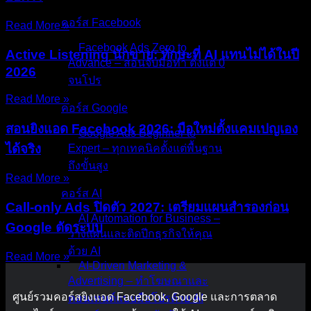
คอร์ส Facebook
Read More »
Facebook Ads Zero to
Active Listening นักขาย: ทักษะที่ AI แทนไม่ได้ในปี
Advance – สอนจับมือทำ ตั้งแต่ 0
2026
จนโปร
Read More »
คอร์ส Google
สอนยิงแอด Facebook 2026: มือใหม่ตั้งแคมเปญเอง
Google Ads Beginner to
ได้จริง
Expert – ทุกเทคนิคตั้งแต่พื้นฐาน
ถึงขั้นสูง
Read More »
คอร์ส AI
Call-only Ads ปิดตัว 2027: เตรียมแผนสำรองก่อน
AI Automation for Business –
Google ตัดระบบ
วางแผนและติดปีกธุรกิจให้คุณ
ด้วย AI
Read More »
AI-Driven Marketing &
Advertising – ทำโฆษณาและ
ศูนย์รวมคอร์สยิงแอด Facebook, Google และการตลาด
คอนเทนต์แบบมือโปรด้วย AI