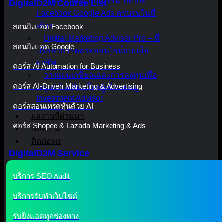
รับทำโฆษณาออนไลน์ TikTok
DigitalD2M Course List
Facebook Google Ads ครบจบในที่
เดียว
สอนยิงแอด Facebook
Digital Marketing Advisor Pro – ที่
สอนยิงแอด Google
ปรึกษาการตลาดออนไลน์แบบมือ
อาชีพ
คอร์ส AI Automation for Business
วางแผนเกษียณและการลงทุนเพื่อ
คอร์ส AI-Driven Marketing & Advertising
มนุษย์เงินเดือนโดยผู้เชี่ยวชาญ
Investment Advisor
คอร์สสอนเทรดหุ้นด้วย AI
ผลงานที่ผ่านมา
คอร์ส Shopee & Lazada Marketing & Ads
บทความ
ติดต่อผม
DigitalD2M Service
บริการ SEO Audit
บริการรับทำเว็บไซต์
รับยิงแอดทุกช่องทาง