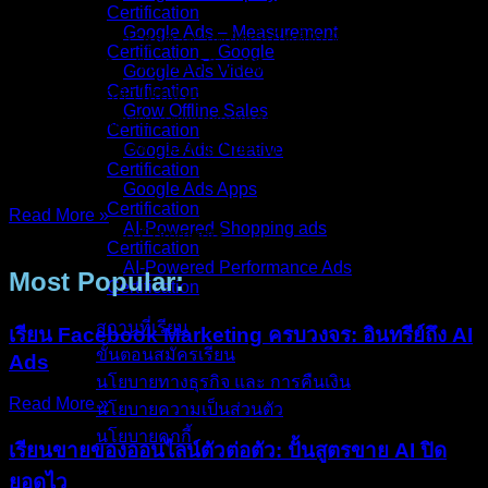
Certification
Google Ads – Measurement
คุณรู้ไหมครับว่า “ลูกค้าจะกดปิดเว็บไซต์ทันที ถ้ามันโหลดนาน
Certification _ Google
เกิน 3 วินาที”? …ใช่ครับ 3 วินาทีคือเส้นตายที่ตัดสินว่าคุณจะได้
Google Ads Video
Certification
เงินหรือเสียลูกค้าให้คู่แข่ง หลายคนทุ่มงบยิงแอดหลักแสน คน
Grow Offline Sales
คลิกเข้าเว็บหลักพัน แต่ยอดขายกลับ “แป้ก” เพราะตกม้าตายที่
Certification
เว็บโหลดช้า (Slow Loading Speed) ปัญหานี้ไม่ได้แค่ไล่ลูกค้า
Google Ads Creative
Certification
ครับ
Google Ads Apps
Certification
Read More »
AI-Powered Shopping ads
24/Nov/2025
No Comments
Certification
AI-Powered Performance Ads
Most Popular:
Certification
สถานที่เรียน
เรียน Facebook Marketing ครบวงจร: อินทรีย์ถึง AI
ขั้นตอนสมัครเรียน
Ads
นโยบายทางธุรกิจ และ การคืนเงิน
Read More »
นโยบายความเป็นส่วนตัว
นโยบายคุกกี้
เรียนขายของออนไลน์ตัวต่อตัว: ปั้นสูตรขาย AI ปิด
ยอดไว
คอร์สทั้งหมด