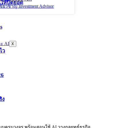
ให้ปิดยอด
ี่ยวชาญ Investment Advisor
s
X
ดไว
26
ิง
บบครบวงจร พร้อมสอนใช้ AI วางกลยุทธ์ธุรกิจ