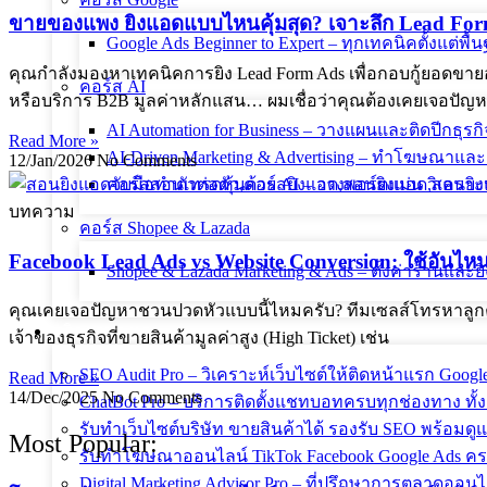
ขายของแพง ยิงแอดแบบไหนคุ้มสุด? เจาะลึก Lead Fo
Google Ads Beginner to Expert – ทุกเทคนิคตั้งแต่พื้น
คุณกำลังมองหาเทคนิคการยิง Lead Form Ads เพื่อกอบกู้ยอดขายอย
คอร์ส AI
หรือบริการ B2B มูลค่าหลักแสน… ผมเชื่อว่าคุณต้องเคยเจอปัญห
AI Automation for Business – วางแผนและติดปีกธุรกิ
Read More »
AI-Driven Marketing & Advertising – ทำโฆษณาแ
12/Jan/2026
No Comments
คอร์สสอนเทรดหุ้นด้วย AI – วางพอร์ตแม่น วิเคราะห
บทความ
คอร์ส Shopee & Lazada
Facebook Lead Ads vs Website Conversion: ใช้อันไห
Shopee & Lazada Marketing & Ads – ตั้งค่าร้านแล
คุณเคยเจอปัญหาชวนปวดหัวแบบนี้ไหมครับ? ทีมเซลส์โทรหาลูกค้าทั
บริการของเรา
เจ้าของธุรกิจที่ขายสินค้ามูลค่าสูง (High Ticket) เช่น
SEO Audit Pro – วิเคราะห์เว็บไซต์ให้ติดหน้าแรก Goog
Read More »
14/Dec/2025
No Comments
ChatBot Pro – บริการติดตั้งแชทบอทครบทุกช่องทาง ทั้ง
รับทำเว็บไซต์บริษัท ขายสินค้าได้ รองรับ SEO พร้อมด
Most Popular:
รับทำโฆษณาออนไลน์ TikTok Facebook Google Ads ครบ
Digital Marketing Advisor Pro – ที่ปรึกษาการตลาดออ