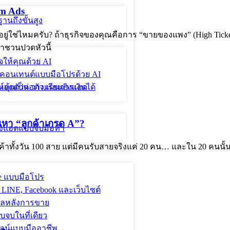
rm Ads
ฐานถึงขั้นสูง
ู่ใช่ไหมครับ? ถ้าธุรกิจของคุณคือการ “ขายของแพง” (High Ticket)
าชวนปวดหัวนี้
จให้คุณด้วย AI
ละคอนเทนต์แบบมือโปรด้วย AI
์หุ้นเป็น วางแผนการเงินได้
นหา “ลูกค้าเกรด A”?
ะยิงแอดแบบจับมือทำ
้งวัน 100 สาย แต่มีคนรับสายจริงแค่ 20 คน… และใน 20 คนนั้น มีค
le แบบมือโปร
 LINE, Facebook และเว็บไซต์
ูแลหลังการขาย
จบในที่เดียว
นไลน์แบบมืออาชีพ