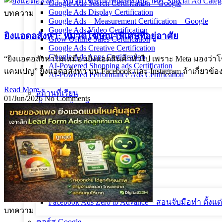
Google Ads Search Certification _ Google
Google Ads Display Certification
บทความ
Google Ads – Measurement Certification _ Google
Google Ads Video Certification
ยิงแอดอสังหา: หมวดโฆษณาพิเศษที่อยู่อาศัย
Grow Offline Sales Certification
Google Ads Creative Certification
Google Ads Apps Certification
“ยิงแอดอสังหาไม่เหมือนยิงแอดสินค้าทั่วไป เพราะ Meta มองว่าโฆษ
AI-Powered Shopping ads Certification
แคมเปญ” ยิงแอดอสังหา บน Facebook และ Instagram ถ้าเกี่ยวข้อง
AI-Powered Performance Ads Certification
Read More »
สถานที่เรียน
01/Jun/2026
No Comments
ขั้นตอนสมัครเรียน
นโยบายทางธุรกิจ และ การคืนเงิน
นโยบายความเป็นส่วนตัว
นโยบายคุกกี้
คอร์สทั้งหมด
คอร์ส Facebook
Facebook Ads Zero to Advance – สอนจับมือทำ ตั้งแต
บทความ
คอร์ส Google