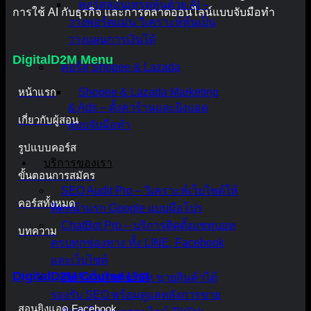
คอร์สสอนเทรดหุ้นด้วย AI –
การใช้ AI กับธุรกิจ และการตลาดออนไลน์แบบจับมือทำ
วางพอร์ตแม่น วิเคราะห์หุ้นเป็น
วางแผนการเงินได้
DigitalD2M Menu
คอร์ส Shopee & Lazada
หน้าแรก
Shopee & Lazada Marketing
& Ads – ตั้งค่าร้านและยิงแอด
เกี่ยวกับผู้สอน
แบบจับมือทำ
รูปแบบคอร์ส
บริการของเรา
ขั้นตอนการสมัคร
SEO Audit Pro – วิเคราะห์เว็บไซต์ให้
คอร์สทั้งหมด
ติดหน้าแรก Google แบบมือโปร
ChatBot Pro – บริการติดตั้งแชทบอท
บทความ
ครบทุกช่องทาง ทั้ง LINE, Facebook
และเว็บไซต์
DigitalD2M Course List
รับทำเว็บไซต์บริษัท ขายสินค้าได้
รองรับ SEO พร้อมดูแลหลังการขาย
สอนยิงแอด Facebook