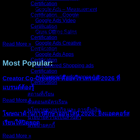
Certification
คุณเคยเจอปัญหาชวนปวดหัวแบบนี้ไหมครับ? ทีมเซลส์โทรหา
Google Ads – Measurement
Certification _ Google
ลูกค้าทั้งวัน 100 สาย แต่มีคนรับสายจริงแค่ 20 คน… และใน 20
Google Ads Video
คนนั้น มีคนที่ “สนใจซื้อจริงๆ” แค่คนเดียว (หรือไม่มีเลย!)
Certification
Grow Offline Sales
สำหรับเจ้าของธุรกิจที่ขายสินค้ามูลค่าสูง (High Ticket) เช่น
Certification
Google Ads Creative
Read More »
Certification
14/Dec/2025
No Comments
Google Ads Apps
Certification
Most Popular:
AI-Powered Shopping ads
Certification
AI-Powered Performance Ads
Creator Co-Creation คืออะไร เทรนด์ 2026 ที่
Certification
แบรนด์ต้องรู้
สถานที่เรียน
Read More »
ขั้นตอนสมัครเรียน
นโยบายทางธุรกิจ และ การคืนเงิน
โฆษณาด้านการศึกษาออนไลน์ 2026: ยิงแอดคอร์ส
นโยบายความเป็นส่วนตัว
เรียนให้ปิดยอด
นโยบายคุกกี้
Read More »
คอร์สทั้งหมด