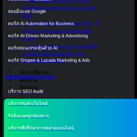
รับทำโฆษณาออนไลน์ TikTok
Facebook Google Ads ครบจบในที่
สอนยิงแอด Google
เดียว
คอร์ส AI Automation for Business
Digital Marketing Advisor Pro – ที่
ปรึกษาการตลาดออนไลน์แบบมือ
คอร์ส AI-Driven Marketing & Advertising
อาชีพ
วางแผนเกษียณและการลงทุนเพื่อ
คอร์สสอนเทรดหุ้นด้วย AI
มนุษย์เงินเดือนโดยผู้เชี่ยวชาญ
คอร์ส Shopee & Lazada Marketing & Ads
Investment Advisor
ผลงานที่ผ่านมา
DigitalD2M Service
บทความ
ติดต่อผม
บริการ SEO Audit
บริการรับทำเว็บไซต์
รับยิงแอดทุกช่องทาง
บริการที่ปรึกษาการตลาดออนไลน์