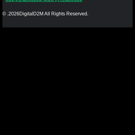
© .2026DigitalD2M All Rights Reserved.