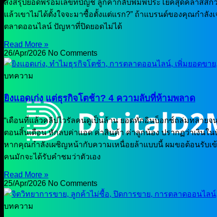
ส่งสรุปยอดพร้อมเลขที่บัญชี ลูกค้ากลับพิมพ์ประโยคสุดคลาสสิกว
แล้วเขาไม่ได้ตั้งใจจะมาซื้อตั้งแต่แรก?” ถ้าแบรนด์ของคุณกำลั
ตลาดออนไลน์ ปัญหาที่ปิดยอดไม่ได้
Read More »
26/Apr/2026
No Comments
บทความ
ยิงแอดเก่ง แต่ธุรกิจโตช้า? 4 ความลับที่ห้ามพลาด
“เดือนที่แล้วคลิปไวรัลคนดูเป็นล้าน ยอดทักอินบ็อกซ์ถล่มทล
ตอนสิ้นเดือน หักลบค่าแอด ค่าสินค้า ค่าลูกน้อง ปรากฏว่าเงินในบ
หากคุณกำลังเผชิญหน้ากับความเหนื่อยล้าแบบนี้ ผมขอต้อนรับเข้าส
คนมักจะได้รับคำชมว่าตัวเอง
Read More »
25/Apr/2026
No Comments
บทความ