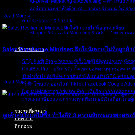
AI-Driven Marketing & Advertising – ทำโฆษณาแ
เขากลับเงียบ หรือบอกว่า “ขอคิดดูก่อนนะ” — ปัญหาไม่ได้อยู่ที่สิน
คอร์สสอนเทรดหุ้นด้วย AI – วางพอร์ตแม่น วิเคราะห
Read More »
คอร์ส Shopee & Lazada
31/Jul/2026
No Comments
Shopee & Lazada Marketing & Ads – ตั้งค่าร้าน
บทความ
Sales Resilience Mindset: ฝึกใจนักขายไม่ท้อลูกค้าเ
บริการของเรา
SEO Audit Pro – วิเคราะห์เว็บไซต์ให้ติดหน้าแรก Go
“ทักไปแล้วเงียบ ไม่ได้แปลว่าเขาไม่สนใจ แต่บางทีมันหมายความว่าเข
ChatBot Pro – บริการติดตั้งแชทบอทครบทุกช่องทาง ทั
ดีล มาสักพัก คุณคงเคยเจอความรู้สึกนี้ ลูกค้าดูสนใจมาก ถามร
รับทำเว็บไซต์บริษัท ขายสินค้าได้ รองรับ SEO พร้อม
Read More »
รับทำโฆษณาออนไลน์ TikTok Facebook Google Ads ค
20/Jul/2026
No Comments
Digital Marketing Advisor Pro – ที่ปรึกษาการตลาดอ
วางแผนเกษียณและการลงทุนเพื่อมนุษย์เงินเดือนโดยผู้เ
บทความ
ผลงานที่ผ่านมา
ลูกค้าสนใจแต่ไม่ซื้อ ทำไงดี? 3 ความลับทะลวงยอดชะง
บทความ
ติดต่อผม
“ยิงแอดไปคนทักอินบ็อกซ์เข้ามาเป็นร้อย แอดมินตั้งใจตอบแชทอย่