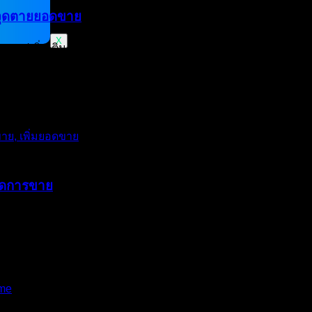
ก้จุดตายยอดขาย
X
ปเพิ่มเติม สอบถามวิธีใช้ คุยกันนานนับชั่วโมงจนคุณมั่นใจว่า “ออ
 แล้วก็หายไปตลอดกาล… ทำไมลูกค้าดูสนใจมาก แต่สุดท้ายไม่ซื้อ? 
ปิดการขาย
ขายกลับสวนทาง… ปัญหาอาจไม่ได้อยู่ที่คุณภาพของลูกค้าครับ แต่อย
ะเจ้า” เราต้องสร้างความสัมพันธ์ (Relationship Builder) ต้องเห็นด