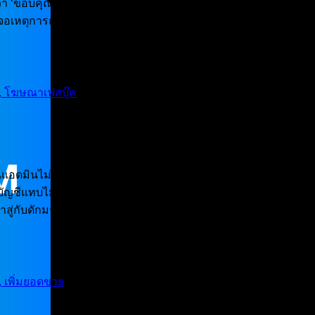
่า ‘ขอบคุณค่ะ เดี๋ยวขอคิดดูก่อนนะคะ’ แล้วก็หายสาบสูญไปเลย สรุ
งเจอเหตุการณ์แบบนี้ ผมขอให้คุณสูดหายใจลึกๆ และเลิกโทษตัวเองว
ายจนแอดมินไม่ได้นอน เอเจนซี่ก็ส่งรายงานมาอวดว่าผลงานโฆษณาป
ัญชีแทบไม่เพิ่มขึ้นเลย? สรุปว่าเราทำธุรกิจเพื่อหาเงินให้ตัวเอง
ู่กับดักมรณะที่ SME ไทยกว่า 80% กำลังเจออยู่ครับ! ในยุคที่คอร