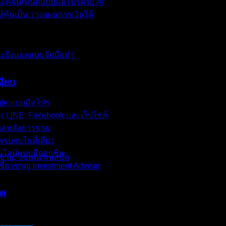
ละคอนเทนต์แบบมือโปรด้วย AI
ค้าไม่ดี
์หุ้นเป็น วางแผนการเงินได้
และยิงแอดแบบจับมือทำ
งียบ
ogle แบบมือโปร
ากำลังหาข้อมูลอยู่ที่อื่น แล้วเรายังไม่รู้ตัว” ถ้าคุณเป็นนักขายห
้ง LINE, Facebook และเว็บไซต์
ายละเอียดครบ แต่พอถึงจังหวะปิดการขาย เขาก็หายไปเฉย ๆ ไม่ตอบ 
ดูแลหลังการขาย
รบจบในที่เดียว
อนไลน์แบบมืออาชีพ
ชี่ยวชาญ Investment Advisor
ัด
างดี อธิบายข้อมูลครบถ้วน ลูกค้าก็พิมพ์โต้ตอบดูมีความกระตือรื