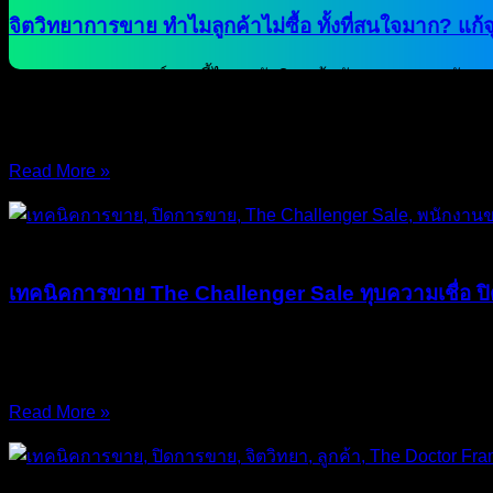
จิตวิทยาการขาย ทำไมลูกค้าไม่ซื้อ ทั้งที่สนใจมาก? แ
คุณเคยเจอเหตุการณ์แบบนี้ไหมครับ? ลูกค้าทักแชทมาถามรัวๆ ขอดูรู
จังหวะส่งเลขบัญชี ลูกค้ากลับตอบสั้นๆ ว่า “ขอคิดดูก่อนนะคะ”
ทำ การตลาดออนไลน์
Read More »
15/Apr/2026
No Comments
บทความ
เทคนิคการขาย The Challenger Sale ทุบความเชื่อ 
ถ้าคุณมีลีด (Lead) ไหลเข้ามาจากทั้ง 6 เว็บไซต์ แต่ยอดปิดการ
“ใจดีเกินไป”! ในวงการเซลส์ยุคเก่า เรามักถูกสอนว่า “ลูกค้าคือพร
Read More »
26/Mar/2026
No Comments
บทความ