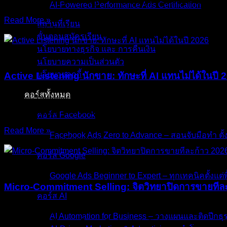
ต่อตัว ในปี 2026 มีโอกาสสูงว่าคุณเจอปัญหาแบบเดียวกับเจ้าของธ
AI-Powered Performance Ads Certification
Read More »
สถานที่เรียน
06/Aug/2026
No Comments
ขั้นตอนสมัครเรียน
นโยบายทางธุรกิจ และ การคืนเงิน
บทความ
นโยบายความเป็นส่วนตัว
นโยบายคุกกี้
Active Listening นักขาย: ทักษะที่ AI แทนไม่ได้ในปี 
คอร์สทั้งหมด
“AI เขียน Proposal ให้คุณได้ใน 3 วินาที แต่ AI ยังไม่รู้ว่าตอนที่
แค่สคริปต์และตัวเลข คุณกำลังแข่งกับ AI บนสนามที่
คอร์ส Facebook
Read More »
Facebook Ads Zero to Advance – สอนจับมือทำ ตั้
05/Aug/2026
No Comments
คอร์ส Google
บทความ
Google Ads Beginner to Expert – ทุกเทคนิคตั้งแต่พื
Micro-Commitment Selling: จิตวิทยาปิดการขายทีล
คอร์ส AI
“ลูกค้าไม่ได้ปฏิเสธเพราะไม่อยากซื้อ เขาแค่รู้สึกว่าคุณกำลั
AI Automation for Business – วางแผนและติดปีกธุร
ขายบริการที่ปรึกษา หรือขายสินค้า High-Ticket คุณอาจเคยเจ