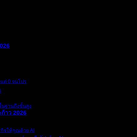
ุรกิจส่วนใหญ่ที่ผมคุยด้วย — ยิงแอดเป็น รู้จัก Facebook Ads กั
2026
ลูกค้าเงียบไป 2 วินาทีก่อนพูดว่า ‘เดี๋ยวขอคิดก่อน’ นั้น มันหมายควา
งแต่ 0 จนโปร
้นฐานถึงขั้นสูง
ะก้าว 2026
งขอให้เขากระโดดข้ามหน้าผาทีเดียวโดยไม่มีสะพาน” ถ้าคุณเป็นคนข
กิจให้คุณด้วย AI
อปัญหานี้ ลูกค้าฟังจบ ดูสนใจมาก พยักหน้าตลอดการนำเสนอ แต่พ