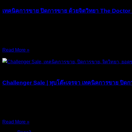
เทคนิคการขาย ปิดการขาย ด้วยจิตวิทยา The Doctor
คุณเคยเจอเหตุการณ์แบบนี้ไหมครับ? พยายามพรีเซนต์สินค้าแทบต
แล้วเดี๋ยวพี่ติดต่อกลับไป” (ซึ่งแปลว่าไม่ซื้อและหายเข้ากลีบเมฆ!) 
“เฟรม (Frame) หรือ
Read More »
21/Mar/2026
No Comments
บทความ
Challenger Sale | ทุบโต๊ะเจรจา เทคนิคการขาย ปิ
Challenger Sale คือสุดยอดปรัชญาที่จะมาล้างสมองและปฏิวัต
แจงลูกค้า เออออห่อหมกไปกับทุกสิ่งที่ลูกค้าพูด และยอมหั่นร
โลกธุรกิจ B2B หรือสินค้าระดับ High-Ticket ยุค 2026 ลูกค้าไม
Read More »
17/Mar/2026
No Comments