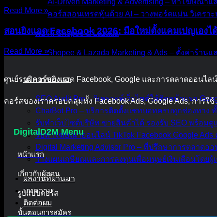
AI-Driven Marketing & Advertising – ทำโฆษณาแ
Read More »
คอร์สสอนเทรดหุ้นด้วย AI – วางพอร์ตแม่น วิเคราะห
สอนยิงแอด Facebook 2026: มือใหม่ตั้งแคมเปญเองได้
คอร์ส Shopee & Lazada
Read More »
Shopee & Lazada Marketing & Ads – ตั้งค่าร้าน
ศูนย์รวมคอร์สยิงแอด Facebook, Google และการตลาดออนไลน์แ
บริการของเรา
SEO Audit Pro – วิเคราะห์เว็บไซต์ให้ติดหน้าแรก Go
คอร์สของเราครอบคลุมทั้ง Facebook Ads, Google Ads, การใช้
ChatBot Pro – บริการติดตั้งแชทบอทครบทุกช่องทาง ทั
รับทำเว็บไซต์บริษัท ขายสินค้าได้ รองรับ SEO พร้อม
DigitalD2M Menu
รับทำโฆษณาออนไลน์ TikTok Facebook Google Ads ค
Digital Marketing Advisor Pro – ที่ปรึกษาการตลาดอ
หน้าแรก
วางแผนเกษียณและการลงทุนเพื่อมนุษย์เงินเดือนโดยผู้เ
เกี่ยวกับผู้สอน
ผลงานที่ผ่านมา
บทความ
รูปแบบคอร์ส
ติดต่อผม
ขั้นตอนการสมัคร