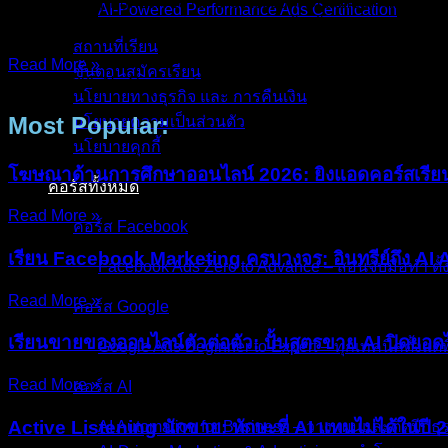
โฆษณาของคุณถูกปิดใช้งาน” (Ad Account Disabled) วินาทีนั้
AI-Powered Performance Ads Certification
เปรียบเสมือนร้านค้าโดนสั่งปิดกิจการ ท่อน้ำเลี้ยงรายได้ถูกตัดขาด
สถานที่เรียน
Read More »
ขั้นตอนสมัครเรียน
15/Dec/2025
No Comments
นโยบายทางธุรกิจ และ การคืนเงิน
Most Popular:
นโยบายความเป็นส่วนตัว
นโยบายคุกกี้
โฆษณาด้านการศึกษาออนไลน์ 2026: ยิงแอดคอร์สเรีย
คอร์สทั้งหมด
Read More »
คอร์ส Facebook
เรียน Facebook Marketing ครบวงจร: อินทรีย์ถึง AI
Facebook Ads Zero to Advance – สอนจับมือทำ ตั้
Read More »
คอร์ส Google
เรียนขายของออนไลน์ตัวต่อตัว: ปั้นสูตรขาย AI ปิดยอด
Google Ads Beginner to Expert – ทุกเทคนิคตั้งแต่พื
Read More »
คอร์ส AI
Active Listening นักขาย: ทักษะที่ AI แทนไม่ได้ในปี 
AI Automation for Business – วางแผนและติดปีกธุร