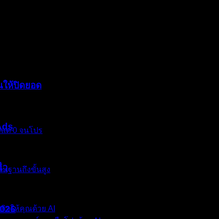
นเหมือนโลกถล่มทลายใช่ไหมครับ? เพราะสำหรับธุรกิจออนไลน์แล้ว
ทันที พนักงานแพ็คของนั่งตบยุง และสต็อกสินค้าที่กองอยู่หลังร้านก็
นให้ปิดยอด
 Ads
งแต่ 0 จนโปร
ไว
้นฐานถึงขั้นสูง
2026
กิจให้คุณด้วย AI