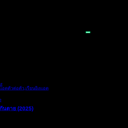
st
e
กันตาย (2025)
มหวัง แต่กลับต้องพบกับฝันร้ายที่สุดของคนทำออนไลน์ นั่นคือแถบส