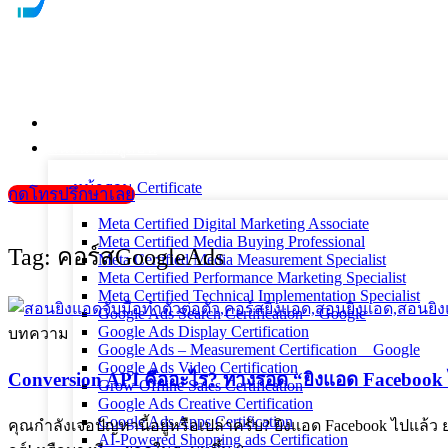
หน้าแรก
แนะนำตัวผู้สอน
หน้ารวม Certificate
กดโทรปรึกษาเลย
Meta Certified Digital Marketing Associate
Meta Certified Media Buying Professional
Tag: คอร์สGoogleAds
Meta Certified Media Measurement Specialist
Meta Certified Performance Marketing Specialist
Meta Certified Technical Implementation Specialist
Google Ads Search Certification _ Google
Google Ads Display Certification
บทความ
Google Ads – Measurement Certification _ Google
Google Ads Video Certification
Conversion API คืออะไร? ทางรอด “ยิงแอด Facebook 
Grow Offline Sales Certification
Google Ads Creative Certification
Google Ads Apps Certification
คุณกำลังเจอปัญหานี้อยู่หรือเปล่าครับ? ยิงแอด Facebook ไปแล้
AI-Powered Shopping ads Certification