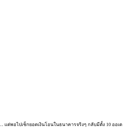
์”… แต่พอไปเช็กยอดเงินโอนในธนาคารจริงๆ กลับมีตั้ง 10 ออเด