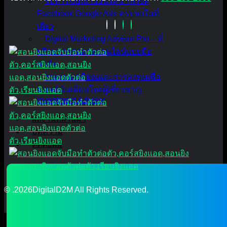
รับทำโฆษณาออนไลน์ TikTok
Facebook Google Ads ครบจบในที่
เดียว
Digital Marketing Advisor Pro – ที่
ปรึกษาการตลาดออนไลน์แบบมือ
อาชีพ
วางแผนเกษียณและการลงทุนเพื่อ
มนุษย์เงินเดือนโดยผู้เชี่ยวชาญ
Investment Advisor
ผลงานที่ผ่านมา
บทความ
ติดต่อผม
© .2026DigitalD2M All Rights Reserved.