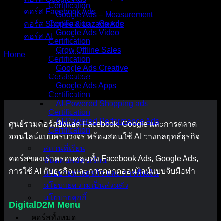
Certification
คอร์ส Facebook Ads
Google Ads – Measurement
Certification _ Google
คอร์ส Shopee & Lazada Ads
Google Ads Video
คอร์ส AI
Certification
Grow Offline Sales
Home
/ Uncategorized
Certification
Google Ads Creative
หมวดหมู่ : Uncategorized
Certification
Google Ads Apps
Certification
It seems we can’t find what you’re looking for.
AI-Powered Shopping ads
Certification
AI-Powered Performance Ads
ศูนย์รวมคอร์สยิงแอด Facebook, Google และการตลาด
Certification
ออนไลน์แบบครบวงจร พร้อมสอนใช้ AI วางกลยุทธ์ธุรกิจ
สถานที่เรียน
คอร์สของเราครอบคลุมทั้ง Facebook Ads, Google Ads,
ขั้นตอนสมัครเรียน
การใช้ AI กับธุรกิจ และการตลาดออนไลน์แบบจับมือทำ
นโยบายทางธุรกิจ และ การคืนเงิน
นโยบายความเป็นส่วนตัว
นโยบายคุกกี้
DigitalD2M Menu
คอร์สทั้งหมด