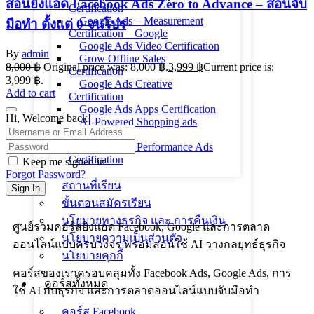
สอนยิงแอด Facebook Ads Zero to Advance – สอนจับ
Certification
Google Ads – Measurement
มือทำ ตั้งแต่ 0 จนโปร
Certification _ Google
Google Ads Video Certification
By
admin
Grow Offline Sales
8,000
฿
Original price was: 8,000 ฿.
3,999
฿
Current price is:
Certification
3,999 ฿.
Google Ads Creative
Add to cart
Certification
Google Ads Apps Certification
Hi, Welcome back!
AI-Powered Shopping ads
Certification
AI-Powered Performance Ads
Certification
Keep me signed in
Forgot Password?
สถานที่เรียน
Sign In
ขั้นตอนสมัครเรียน
นโยบายทางธุรกิจ และ การคืนเงิน
ศูนย์รวมคอร์สยิงแอด Facebook, Google และการตลาด
นโยบายความเป็นส่วนตัว
ออนไลน์แบบครบวงจร พร้อมสอนใช้ AI วางกลยุทธ์ธุรกิจ
นโยบายคุกกี้
คอร์สของเราครอบคลุมทั้ง Facebook Ads, Google Ads, การ
คอร์สทั้งหมด
ใช้ AI กับธุรกิจ และการตลาดออนไลน์แบบจับมือทำ
คอร์ส Facebook