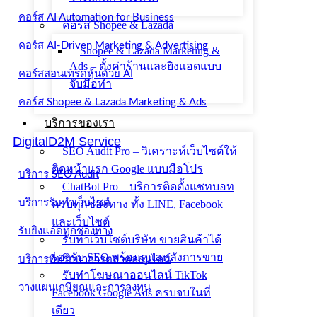
คอร์ส AI Automation for Business
คอร์ส Shopee & Lazada
คอร์ส AI-Driven Marketing & Advertising
Shopee & Lazada Marketing &
Ads – ตั้งค่าร้านและยิงแอดแบบ
คอร์สสอนเทรดหุ้นด้วย AI
จับมือทำ
คอร์ส Shopee & Lazada Marketing & Ads
บริการของเรา
DigitalD2M Service
SEO Audit Pro – วิเคราะห์เว็บไซต์ให้
ติดหน้าแรก Google แบบมือโปร
บริการ SEO Audit
ChatBot Pro – บริการติดตั้งแชทบอท
บริการรับทำเว็บไซต์
ครบทุกช่องทาง ทั้ง LINE, Facebook
และเว็บไซต์
รับยิงแอดทุกช่องทาง
รับทำเว็บไซต์บริษัท ขายสินค้าได้
รองรับ SEO พร้อมดูแลหลังการขาย
บริการที่ปรึกษาการตลาดออนไลน์
รับทำโฆษณาออนไลน์ TikTok
วางแผนเกษียณและการลงทุน
Facebook Google Ads ครบจบในที่
เดียว