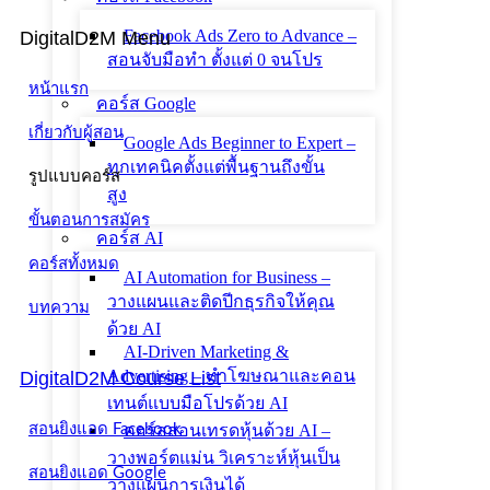
Facebook Ads Zero to Advance –
DigitalD2M Menu
สอนจับมือทำ ตั้งแต่ 0 จนโปร
หน้าแรก
คอร์ส Google
เกี่ยวกับผู้สอน
Google Ads Beginner to Expert –
ทุกเทคนิคตั้งแต่พื้นฐานถึงขั้น
รูปแบบคอร์ส
สูง
ขั้นตอนการสมัคร
คอร์ส AI
คอร์สทั้งหมด
AI Automation for Business –
วางแผนและติดปีกธุรกิจให้คุณ
บทความ
ด้วย AI
AI-Driven Marketing &
Advertising – ทำโฆษณาและคอน
DigitalD2M Course List
เทนต์แบบมือโปรด้วย AI
คอร์สสอนเทรดหุ้นด้วย AI –
สอนยิงแอด Facebook
วางพอร์ตแม่น วิเคราะห์หุ้นเป็น
สอนยิงแอด Google
วางแผนการเงินได้