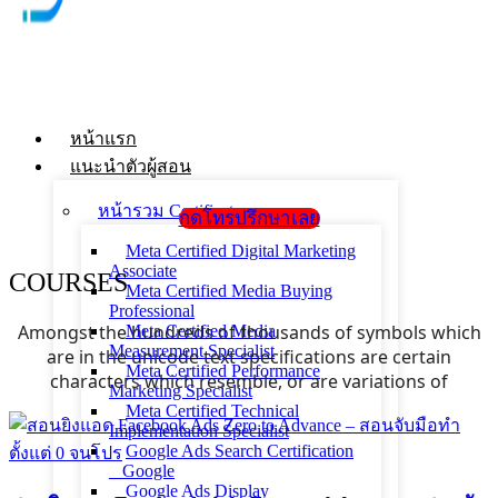
หน้าแรก
แนะนำตัวผู้สอน
หน้ารวม Certificate
กดโทรปรึกษาเลย
Meta Certified Digital Marketing
Associate
COURSES
Meta Certified Media Buying
Professional
Amongst the hundreds of thousands of symbols which
Meta Certified Media
Measurement Specialist
are in the unicode text specifications are certain
Meta Certified Performance
characters which resemble, or are variations of
Marketing Specialist
Meta Certified Technical
Implementation Specialist
Google Ads Search Certification
_ Google
Google Ads Display