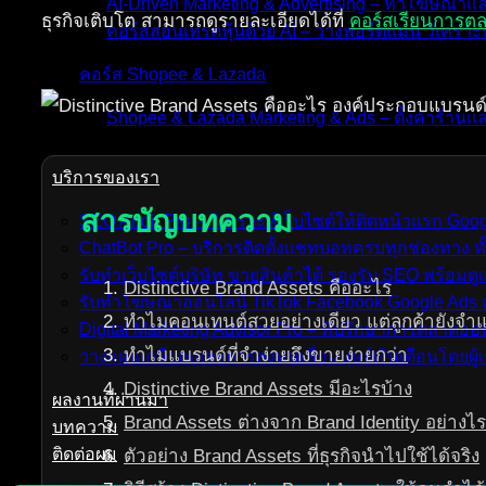
AI-Driven Marketing & Advertising – ทำโฆษณาแ
ธุรกิจเติบโต สามารถดูรายละเอียดได้ที่
คอร์สเรียนการต
คอร์สสอนเทรดหุ้นด้วย AI – วางพอร์ตแม่น วิเคราะห
คอร์ส Shopee & Lazada
Shopee & Lazada Marketing & Ads – ตั้งค่าร้าน
บริการของเรา
สารบัญบทความ
SEO Audit Pro – วิเคราะห์เว็บไซต์ให้ติดหน้าแรก Go
ChatBot Pro – บริการติดตั้งแชทบอทครบทุกช่องทาง ทั
รับทำเว็บไซต์บริษัท ขายสินค้าได้ รองรับ SEO พร้อม
Distinctive Brand Assets คืออะไร
รับทำโฆษณาออนไลน์ TikTok Facebook Google Ads ค
ทำไมคอนเทนต์สวยอย่างเดียว แต่ลูกค้ายังจำแ
Digital Marketing Advisor Pro – ที่ปรึกษาการตลาดอ
ทำไมแบรนด์ที่จำง่ายถึงขายง่ายกว่า
วางแผนเกษียณและการลงทุนเพื่อมนุษย์เงินเดือนโดยผู้เ
Distinctive Brand Assets มีอะไรบ้าง
ผลงานที่ผ่านมา
Brand Assets ต่างจาก Brand Identity อย่างไร
บทความ
ติดต่อผม
ตัวอย่าง Brand Assets ที่ธุรกิจนำไปใช้ได้จริง