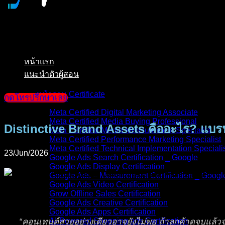
หน้าแรก
แนะนำตัวผู้สอน
หน้ารวม Certificate
กดโทรปรึกษาเลย
Meta Certified Digital Marketing Associate
Meta Certified Media Buying Professional
Distinctive Brand Assets คืออะไร? แบรน
Meta Certified Media Measurement Specialist
Meta Certified Performance Marketing Specialist
Meta Certified Technical Implementation Speciali
23/Jun/2026
Google Ads Search Certification _ Google
Google Ads Display Certification
Google Ads – Measurement Certification _ Googl
Google Ads Video Certification
Grow Offline Sales Certification
Google Ads Creative Certification
Google Ads Apps Certification
AI-Powered Shopping ads Certification
“คอนเทนต์สวยอย่างเดียวอาจยังไม่พอ ถ้าลูกค้าดูจบแล้วจำ