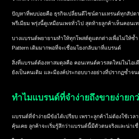
ปัญหาที่พบบ่อยคือ ธุรกิจเปลี่ยนดีไซน์ตามเทรนด์ทุกสัปดาห์ ว
พรีเมียม พรุ่งนี้ดูเหมือนเพจทั่วไป สุดท้ายลูกค้าเห็นคอ
บางแบรนด์พยายามทำให้ทุกโพสต์ดูแตกต่างเพื่อไม่ให้ซ้ำ แ
Pattern เดิมมากพอที่จะเชื่อมโยงกลับมาที่แบรนด์
สิ่งที่แบรนด์ต้องหาสมดุลคือ คอนเทนต์ควรสดใหม่ในไอเด
ยังเป็นคนเดิม และมีองค์ประกอบบางอย่างที่ปรากฏซ้ำจนค
ทำไมแบรนด์ที่จำง่ายถึงขายง่ายกว
แบรนด์ที่จำง่ายมีข้อได้เปรียบ เพราะลูกค้าไม่ต้องใช้เวลา
คุ้นเคย ลูกค้าจะเริ่มรู้สึกว่าแบรนด์นี้มีตัวตนจริงและน่าเชื