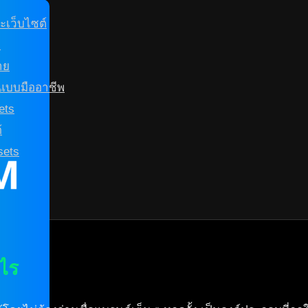
ะเว็บไซต์
ว
าย
s แบบมืออาชีพ
ets
้
sets
ไร