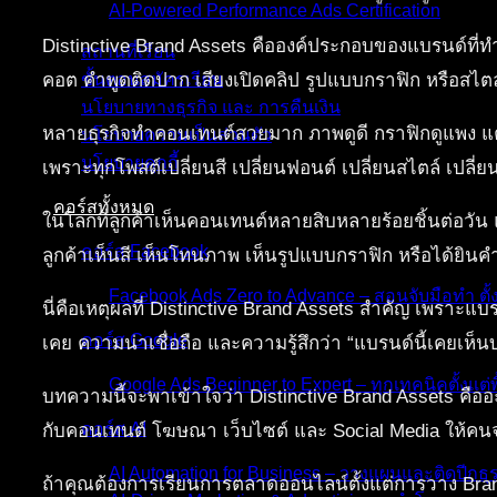
AI-Powered Performance Ads Certification
Distinctive Brand Assets คือองค์ประกอบของแบรนด์ที่
สถานที่เรียน
คอต คำพูดติดปาก เสียงเปิดคลิป รูปแบบกราฟิก หรือสไตล์ก
ขั้นตอนสมัครเรียน
นโยบายทางธุรกิจ และ การคืนเงิน
หลายธุรกิจทำคอนเทนต์สวยมาก ภาพดูดี กราฟิกดูแพง แคปช
นโยบายความเป็นส่วนตัว
นโยบายคุกกี้
เพราะทุกโพสต์เปลี่ยนสี เปลี่ยนฟอนต์ เปลี่ยนสไตล์ เปลี่
คอร์สทั้งหมด
ในโลกที่ลูกค้าเห็นคอนเทนต์หลายสิบหลายร้อยชิ้นต่อวัน แบ
คอร์ส Facebook
ลูกค้าเห็นสี เห็นโทนภาพ เห็นรูปแบบกราฟิก หรือได้ยินคำพ
Facebook Ads Zero to Advance – สอนจับมือทำ ตั้
นี่คือเหตุผลที่ Distinctive Brand Assets สำคัญ เพราะแ
คอร์ส Google
เคย ความน่าเชื่อถือ และความรู้สึกว่า “แบรนด์นี้เคยเห็น
Google Ads Beginner to Expert – ทุกเทคนิคตั้งแต่พื
บทความนี้จะพาเข้าใจว่า Distinctive Brand Assets คือ
คอร์ส AI
กับคอนเทนต์ โฆษณา เว็บไซต์ และ Social Media ให้คนจ
AI Automation for Business – วางแผนและติดปีกธุร
ถ้าคุณต้องการเรียนการตลาดออนไลน์ตั้งแต่การวาง Bran