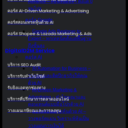
Advance – สอนจับมือทำ ตั้งแต่ 0
จนโปร
คอร์ส AI-Driven Marketing & Advertising
คอร์ส Google
คอร์สสอนเทรดหุ้นด้วย AI
Google Ads Beginner to
คอร์ส Shopee & Lazada Marketing & Ads
Expert – ทุกเทคนิคตั้งแต่พื้นฐาน
ถึงขั้นสูง
DigitalD2M Service
คอร์ส AI
บริการ SEO Audit
AI Automation for Business –
บริการรับทำเว็บไซต์
วางแผนและติดปีกธุรกิจให้คุณ
ด้วย AI
รับยิงแอดทุกช่องทาง
AI-Driven Marketing &
Advertising – ทำโฆษณาและ
บริการที่ปรึกษาการตลาดออนไลน์
คอนเทนต์แบบมือโปรด้วย AI
วางแผนเกษียณและการลงทุน
คอร์สสอนเทรดหุ้นด้วย AI –
วางพอร์ตแม่น วิเคราะห์หุ้นเป็น
วางแผนการเงินได้